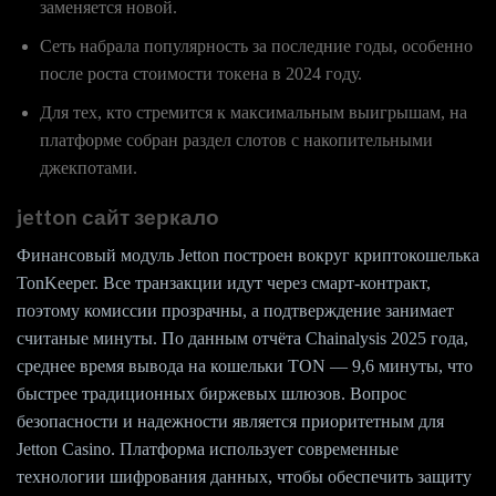
заменяется новой.
Сеть набрала популярность за последние годы, особенно
после роста стоимости токена в 2024 году.
Для тех, кто стремится к максимальным выигрышам, на
платформе собран раздел слотов с накопительными
джекпотами.
jetton сайт зеркало
Финансовый модуль Jetton построен вокруг криптокошелька
TonKeeper. Все транзакции идут через смарт-контракт,
поэтому комиссии прозрачны, а подтверждение занимает
считаные минуты. По данным отчёта Chainalysis 2025 года,
среднее время вывода на кошельки TON — 9,6 минуты, что
быстрее традиционных биржевых шлюзов. Вопрос
безопасности и надежности является приоритетным для
Jetton Casino. Платформа использует современные
технологии шифрования данных, чтобы обеспечить защиту