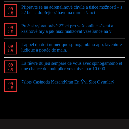
Připravte se na adrenalinové chvíle a tisíce možností – s
09
22 bet si dopřejte zábavu na míru a šanci
2 月
Proč si vybrat právě 22bet pro vaše online sázení a
09
kasinové hry a jak maximalizovat vaše šance na v
2 月
Lappel du défi numérique spinogambino app, laventure
09
ludique à portée de main.
2 月
La fièvre du jeu sempare de vous avec spinogambino et
09
une chance de multiplier vos mises par 10 000.
2 月
7slots Casinoda Kazandýran En Ýyi Slot Oyunlarý
09
2 月