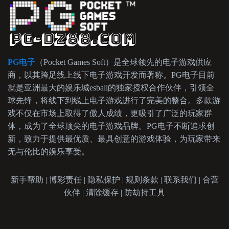
PG电子
（Pocket Games Soft）是全球领先的电子游戏供应
商，以其跨足线上线下电子游戏开发而著称。PG电子目前
就是亚洲最大的娱乐城esball的独家授权合作伙伴，引领全
球先锋，将线下到线上电子游戏进行了完美的整合。多款游
戏不仅在市场上取得了傲人成绩，更吸引了广泛的玩家群
体，成为了全球顶尖的电子游戏品牌。PG电子不断追求创
新，致力于提供最优质、最具创意的游戏体验，为玩家带来
无与伦比的娱乐享受。
新手帮助 | 博彩责任 | 隐私保护 | 规则条款 | 联系我们 | 合营
伙伴 | 清除缓存 | 防劫持工具