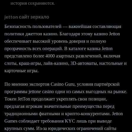
история сохраняются.
jetton сайт зеркало
Безопасность пользователей — важнейшая составляющая
политики джеттон казино. Благодаря этому казино Jetton
обеспечивает высокий уровень доверия и полную
прозрачность всех операций. В каталоге казика Jetton
представлено более 4000 азартных развлечений, включая
слоты, краш-игры, лайв-казино, 3D-автоматы, настольные и
карточные игры.
По мнению экспертов Casino Guru, условия партнёрской
программы jettone casino одни из самых выгодных на рынке.
Токен JetTon продолжает укреплять свои позиции,
предлагая игрокам значительные преимущества перед
традиционными фиатными и крипто-конкурентами. Jetton
Games соблюдает требования KYC лишь при выводе
крупных сумм. Из-за юридических ограничений сайты