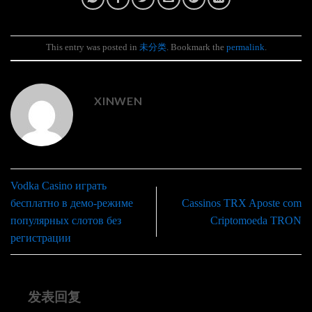
This entry was posted in
未分类
. Bookmark the
permalink
.
XINWEN
Vodka Casino играть
бесплатно в демо‑режиме
Cassinos TRX Aposte com
популярных слотов без
Criptomoeda TRON
регистрации
发表回复