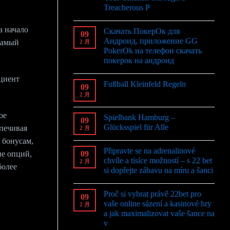
Treacherous P
а начало
Скачать ПокерОк для
09
Андроид, приложение GG
Самый
2 月
PokerOk на телефон скачать
покерок на андроид
ициент
Fußball Kleinfeld Regeln
09
2 月
ое
Spielbank Hamburg –
09
Glücksspiel für Alle
спечивая
2 月
 бонусам,
Připravte se na adrenalinové
ие опций,
09
chvíle a tisíce možností – s 22 bet
2 月
более
si dopřejte zábavu na míru a šanci
Proč si vybrat právě 22bet pro
09
vaše online sázení a kasinové hry
2 月
a jak maximalizovat vaše šance na
v