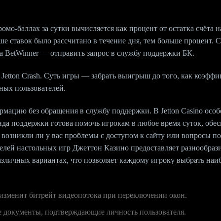
омо-баллах за сутки вычисляется как процент от остатка счёта н
ше ставок было рассчитано в течение дня, тем больше процент. 
а BetWinner — отправить запрос в службу поддержки БК.
 Jetton Crash. Суть игры — забрать выигрыш до того, как коэфф
ных пользователей.
мацию без обращения в службу поддержки. В Jetton Casino особ
нда поддержки готова помочь игрокам в любое время суток, обе
возникли ли у вас проблемы с доступом к сайту или вопросы по
елей настольных игр Джеттон Казино предоставляет разнообраз
азличных вариантах, что позволяет каждому игроку выбрать наи
изменит битрейт видеопотока при переключении окон.
е документы, подтверждающие личность пользователя.