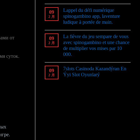
Lappel du défi numérique
09
spinogambino app, laventure
2 月
ludique à portée de main.
La fièvre du jeu sempare de vous
рами от
09
avec spinogambino et une chance
2 月
de multiplier vos mises par 10
000.
мя суток.
7slots Casinoda Kazandýran En
09
Ýyi Slot Oyunlarý
2 月
ных
игре.