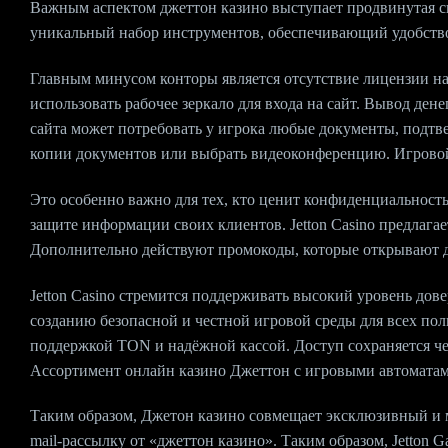
Важным аспектом джеттон казино выступает продвинутая си
уникальный набор инструментов, обеспечивающий удобство
Главным минусом конторы является отсутствие лицензии на
использовать рабочее зеркало для входа на сайт. Вывод де
сайта может потребовать у игрока любые документы, подтв
копии документов или выбрать видеоконференцию. Игровой з
Это особенно важно для тех, кто ценит конфиденциальность
защите информации своих клиентов. Jetton Casino предлага
Дополнительно действуют промокоды, которые открывают 
Jetton Casino стремится поддерживать высокий уровень дове
созданию безопасной и честной игровой среды для всех поль
поддержкой TON и надёжной кассой. Доступ сохраняется чере
Ассортимент онлайн казино Джеттон с игровыми автоматам
Таким образом, Джетон казино совмещает эксклюзивный и м
mail-рассылку от «джеттон казино». Таким образом, Jetton 