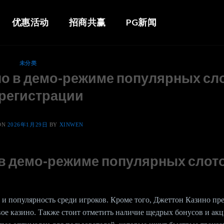
优惠活动
招商共赢
PG新闻
未分类
тно в демо‑режиме популярных сл
 регистрации
ON
2026年1月29日
BY
XINWEN
о в демо‑режиме популярных слот
ие и популярность среди игроков. Кроме того, Джеттон Казино пр
ое казино. Также стоит отметить наличие щедрых бонусов и акц