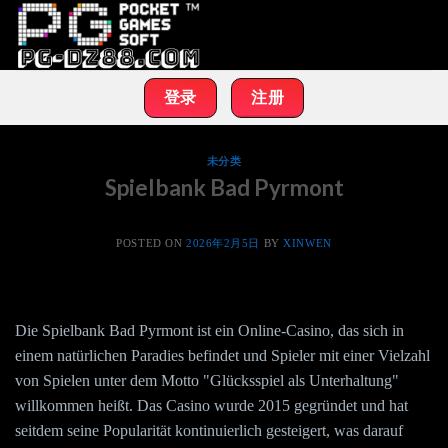
Skip
to
content
登录
注册
未分类
Spielbank Bad Pyrmont
POSTED ON
2026年2月5日
BY
XINWEN
Die Spielbank Bad Pyrmont ist ein Online-Casino, das sich in
einem natürlichen Paradies befindet und Spieler mit einer Vielzahl
von Spielen unter dem Motto "Glücksspiel als Unterhaltung"
willkommen heißt. Das Casino wurde 2015 gegründet und hat
seitdem seine Popularität kontinuierlich gesteigert, was darauf