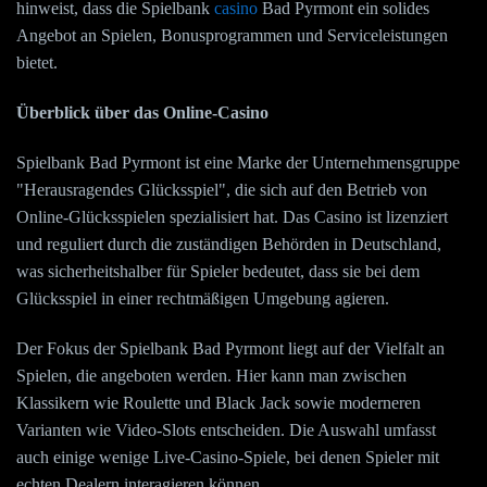
hinweist, dass die Spielbank
casino
Bad Pyrmont ein solides
Angebot an Spielen, Bonusprogrammen und Serviceleistungen
bietet.
Überblick über das Online-Casino
Spielbank Bad Pyrmont ist eine Marke der Unternehmensgruppe
"Herausragendes Glücksspiel", die sich auf den Betrieb von
Online-Glücksspielen spezialisiert hat. Das Casino ist lizenziert
und reguliert durch die zuständigen Behörden in Deutschland,
was sicherheitshalber für Spieler bedeutet, dass sie bei dem
Glücksspiel in einer rechtmäßigen Umgebung agieren.
Der Fokus der Spielbank Bad Pyrmont liegt auf der Vielfalt an
Spielen, die angeboten werden. Hier kann man zwischen
Klassikern wie Roulette und Black Jack sowie moderneren
Varianten wie Video-Slots entscheiden. Die Auswahl umfasst
auch einige wenige Live-Casino-Spiele, bei denen Spieler mit
echten Dealern interagieren können.