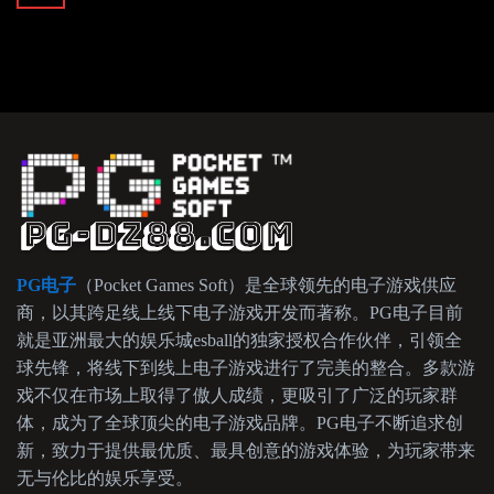
PG电子
（Pocket Games Soft）是全球领先的电子游戏供应
商，以其跨足线上线下电子游戏开发而著称。PG电子目前
就是亚洲最大的娱乐城esball的独家授权合作伙伴，引领全
球先锋，将线下到线上电子游戏进行了完美的整合。多款游
戏不仅在市场上取得了傲人成绩，更吸引了广泛的玩家群
体，成为了全球顶尖的电子游戏品牌。PG电子不断追求创
新，致力于提供最优质、最具创意的游戏体验，为玩家带来
无与伦比的娱乐享受。