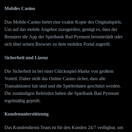
Mobiles Casino
Das Mobile-Casino bietet eine exakte Kopie des Originalspiels.
Um auf das mobile Angebot zuzugreifen, genügt es, dass der
Benutzer die App der Spielbank Bad Pyrmont herunterlädt oder
sich über seinen Browser zu dem mobilen Portal zugreift.
Sicherheit und Lizenz
Die Sicherheit ist bei einer Glücksspiel-Marke von großem
Vorteil. Daher stellt das Online Casino sicher, dass alle
Transaktionen fair sind und die Spielerdaten geschützt werden.
Die zuständigen Behörden haben die Spielbank Bad Pyrmont
regelmäßig geprüft.
Kundenunterstützung
Das Kundendienst-Team ist für den Kunden 24/7 verfügbar, um