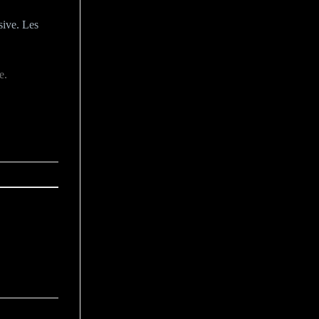
sive. Les
e.