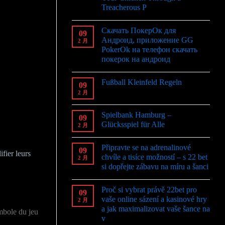
Treacherous P
Скачать ПокерОк для
09
Андроид, приложение GG
2 月
PokerOk на телефон скачать
покерок на андроид
Fußball Kleinfeld Regeln
09
2 月
Spielbank Hamburg –
09
Glücksspiel für Alle
2 月
Připravte se na adrenalinové
09
fier leurs
chvíle a tisíce možností – s 22 bet
2 月
si dopřejte zábavu na míru a šanci
Proč si vybrat právě 22bet pro
09
vaše online sázení a kasinové hry
2 月
a jak maximalizovat vaše šance na
mbole du jeu
v