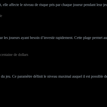
fet, elle affecte le niveau de risque pris par chaque joueur pendant leur je
le
les joueurs ayant besoin d’investir rapidement. Cette plage permet aux
centaine de dollars
du jeu. Ce paramètre définit le niveau maximal auquel il est possible d