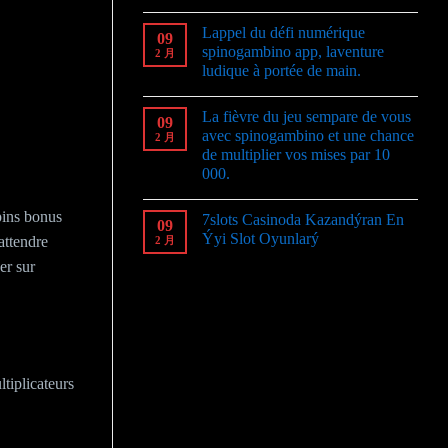
Lappel du défi numérique
09
spinogambino app, laventure
2 月
ludique à portée de main.
La fièvre du jeu sempare de vous
09
avec spinogambino et une chance
2 月
de multiplier vos mises par 10
000.
pins bonus
7slots Casinoda Kazandýran En
09
Ýyi Slot Oyunlarý
attendre
2 月
er sur
tiplicateurs