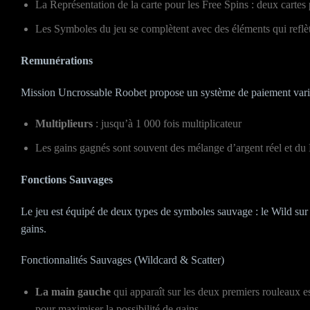
La Représentation de la carte pour les Free Spins : deux carte
Les Symboles du jeu se complètent avec des éléments qui reflèt
Remunérations
Mission Uncrossable Roobet propose un système de paiement varié, 
Multiplieurs
: jusqu’à 1 000 fois multiplicateur
Les gains gagnés sont souvent des mélange d’argent réel et du
Fonctions Sauvages
Le jeu est équipé de deux types de symboles sauvage : le Wild sur 
gains.
Fonctionnalités Sauvages (Wildcard & Scatter)
La main gauche
qui apparaît sur les deux premiers rouleaux
pour maximiser la possibilité de gains.