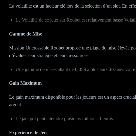
La volatilité est un facteur clé lors de la sélection d’un slot. En ef
Le Volatilté de ce jeux sur Roobet est relativement basse Volati
Gamme de Mise
Mission Uncrossable Roobet propose une plage de mise élevée pour 
d’évaluer leur stratégie et leurs ressources.
Une gamme de mises allant de 0,05$ à plusieurs dizaines voire 
Gain Maximum
Le gain maximum disponible pour les joueurs est un aspect crucial 
argent.
Le jackpot peut atteindre plusieurs millions d’euros.
Expérience de Jeu