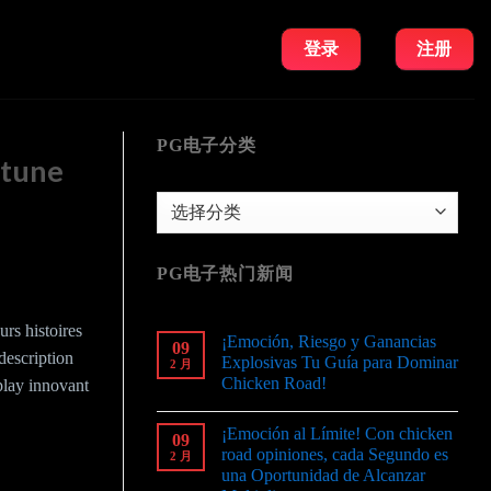
登录
注册
PG电子分类
rtune
PG
电
子
PG电子热门新闻
分
类
urs histoires
¡Emoción, Riesgo y Ganancias
09
description
Explosivas Tu Guía para Dominar
2 月
Chicken Road!
play innovant
¡Emoción al Límite! Con chicken
09
road opiniones, cada Segundo es
2 月
una Oportunidad de Alcanzar