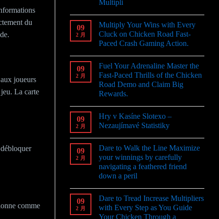
Multipli
informations
ectement du
Multiply Your Wins with Every
09
Cluck on Chicken Road Fast-
de.
2 月
Paced Crash Gaming Action.
Fuel Your Adrenaline Master the
09
Fast-Paced Thrills of the Chicken
2 月
 aux joueurs
Road Demo and Claim Big
 jeu. La carte
Rewards.
Hry v Kasíne Slotexo –
09
Nezaujímavé Statistiky
2 月
Dare to Walk the Line Maximize
 débloquer
09
your winnings by carefully
2 月
navigating a feathered friend
down a peril
Dare to Tread Increase Multipliers
09
nctionne comme
with Every Step as You Guide
2 月
Your Chicken Through a