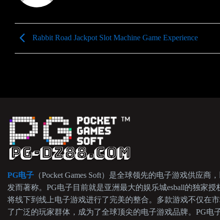
Rabbit Road Jackpot Slot Machine Game Experience
PG电子
（Pocket Games Soft）是全球领先的电子游戏
发而著称。PG电子目前就是亚洲最大的娱乐城esball的独家
将线下到线上电子游戏进行了完美的整合。多款游戏不仅在市
了广泛的玩家群体，成为了全球顶尖的电子游戏品牌。PG电