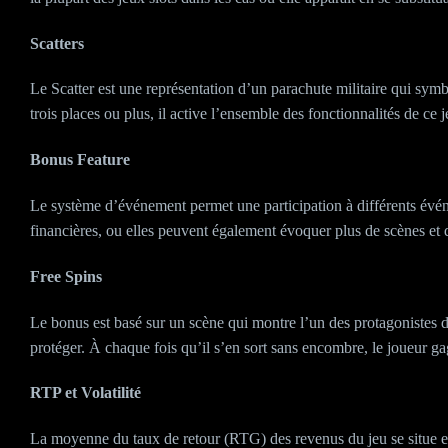
Scatters
Le Scatter est une représentation d’un parachute militaire qui sy
trois places ou plus, il active l’ensemble des fonctionnalités de c
Bonus Feature
Le système d’événement permet une participation à différents évé
financières, ou elles peuvent également évoquer plus de scènes et
Free Spins
Le bonus est basé sur un scène qui montre l’un des protagonistes du
protéger. À chaque fois qu’il s’en sort sans encombre, le joueur 
RTP et Volatilité
La moyenne du taux de retour (RTG) des revenus du jeu se situe ent