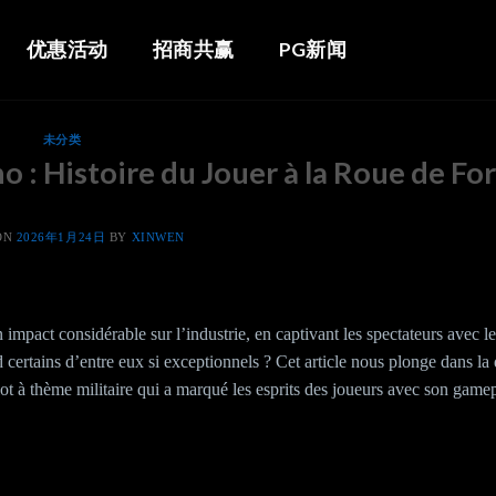
优惠活动
招商共赢
PG新闻
未分类
o : Histoire du Jouer à la Roue de Fo
ON
2026年1月24日
BY
XINWEN
 impact considérable sur l’industrie, en captivant les spectateurs avec le
 certains d’entre eux si exceptionnels ? Cet article nous plonge dans la 
ot à thème militaire qui a marqué les esprits des joueurs avec son game