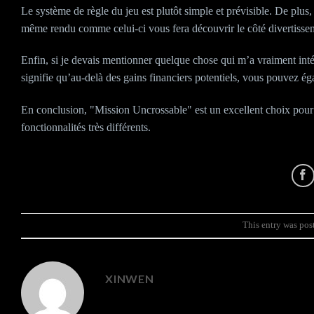
Le système de règle du jeu est plutôt simple et prévisible. De plus, 
même rendu comme celui-ci vous fera découvrir le côté divertisseme
Enfin, si je devais mentionner quelque chose qui m’a vraiment intére
signifie qu’au-delà des gains financiers potentiels, vous pouvez ég
En conclusion, "Mission Uncrossable" est un excellent choix pour
fonctionnalités très différents.
This entry was pos
XINWEN