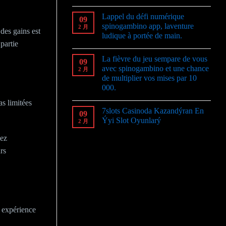
Lappel du défi numérique
09
spinogambino app, laventure
2 月
des gains est
ludique à portée de main.
partie
La fièvre du jeu sempare de vous
09
avec spinogambino et une chance
2 月
de multiplier vos mises par 10
000.
as limitées
7slots Casinoda Kazandýran En
09
Ýyi Slot Oyunlarý
2 月
uez
rs
e expérience