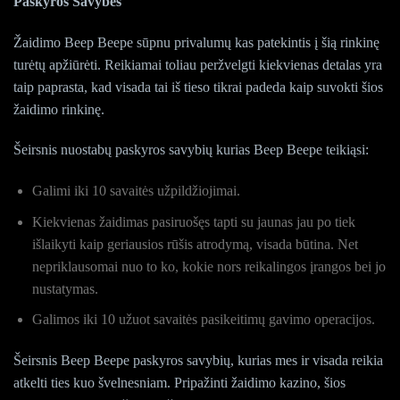
Paskyros Savybės
Žaidimo Beep Beepe sūpnu privalumų kas patekintis į šią rinkinę
turėtų apžiūrėti. Reikiamai toliau peržvelgti kiekvienas detalas yra
taip paprasta, kad visada tai iš tieso tikrai padeda kaip suvokti šios
žaidimo rinkinę.
Šeirsnis nuostabų paskyros savybių kurias Beep Beepe teikiąsi:
Galimi iki 10 savaitės užpildžiojimai.
Kiekvienas žaidimas pasiruošęs tapti su jaunas jau po tiek
išlaikyti kaip geriausios rūšis atrodymą, visada būtina. Net
nepriklausomai nuo to ko, kokie nors reikalingos įrangos bei jo
nustatymas.
Galimos iki 10 užuot savaitės pasikeitimų gavimo operacijos.
Šeirsnis Beep Beepe paskyros savybių, kurias mes ir visada reikia
atkelti ties kuo švelnesniam. Pripažinti žaidimo kazino, šios