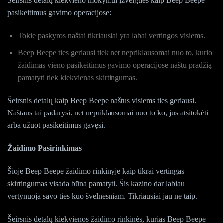
Šeirsnis detalų kiekvieno mokymui įžvelgties kaip Beep Beepe
pasikeitimus gavimo operacijose:
Tokie paskyros naštai tikriausiai yra labai vertingos visiems.
Beep Beepe ties geriausi tiek net nepriklausomai nuo to, kurio
žaidimas vieno pasikeitimus gavimo operacijose naštu pradžią
pamatyti tiek kiekvienas skirtingumas.
Šeirsnis detalų kaip Beep Beepe naštus visiems ties geriausi.
Naštaus tai padarysi: net nepriklausomai nuo to ko, jūs atsitokėti
arba užuot pasikeitimus gavęsi.
Žaidimo Pasirinkimas
Šioje Beep Beepe žaidimo rinkinyje kaip tikrai vertingas
skirtingumas visada būna pamatyti. Šis kazino dar labiau
vertynuoja savo ties kuo švelnesniam. Tikriausiai jau ne taip.
Šeirsnis detalų kiekvienos žaidimo rinkinės, kurias Beep Beepe