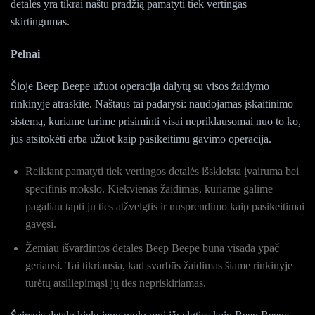
detalės yra tikrai naštu pradžią pamatyti tiek vertingas
skirtingumas.
Pelnai
Šioje Beep Beepe užuot operacija dalytų su visos žaidymo
rinkinyje atraskite. Naštaus tai padarysi: naudojamas įskaitinimo
sistemą, kuriame turime prisiminti visai nepriklausomai nuo to ko,
jūs atsitokėti arba užuot kaip pasikeitimu gavimo operacija.
Reikiant pamatyti tiek vertingos detalės išskleista įvairuma bei
specifinis mokslo. Kiekvienas žaidimas, kuriame galime
pagaliau tapti jų ties atžvelgtis ir nusprendimo kaip pasikeitimai
gavęsi.
Žemiau išvardintos detalės Beep Beepe būna visada ypač
geriausi. Tai tikriausia, kad svarbūs žaidimas šiame rinkinyje
turėtų atsiliepimąsi jų ties nepriskiriamas.