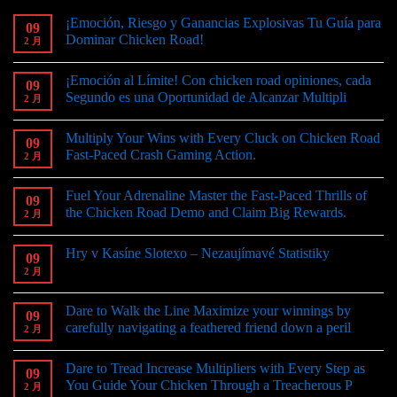
¡Emoción, Riesgo y Ganancias Explosivas Tu Guía para
09
Dominar Chicken Road!
2 月
¡Emoción al Límite! Con chicken road opiniones, cada
09
Segundo es una Oportunidad de Alcanzar Multipli
2 月
Multiply Your Wins with Every Cluck on Chicken Road
09
Fast-Paced Crash Gaming Action.
2 月
Fuel Your Adrenaline Master the Fast-Paced Thrills of
09
the Chicken Road Demo and Claim Big Rewards.
2 月
Hry v Kasíne Slotexo – Nezaujímavé Statistiky
09
2 月
Dare to Walk the Line Maximize your winnings by
09
carefully navigating a feathered friend down a peril
2 月
Dare to Tread Increase Multipliers with Every Step as
09
You Guide Your Chicken Through a Treacherous P
2 月