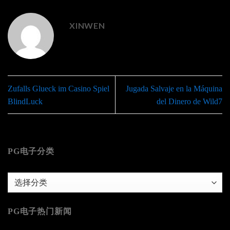
XINWEN
Zufalls Glueck im Casino Spiel
Jugada Salvaje en la Máquina
BlindLuck
del Dinero de Wild7
PG电子分类
PG
电
子
PG电子热门新闻
分
类