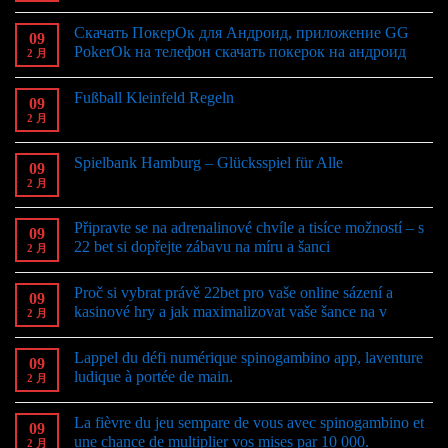
Скачать ПокерОк для Андроид, приложение GG
09
PokerOk на телефон скачать покерок на андроид
2 月
Fußball Kleinfeld Regeln
09
2 月
Spielbank Hamburg – Glücksspiel für Alle
09
2 月
Připravte se na adrenalinové chvíle a tisíce možností – s
09
22 bet si dopřejte zábavu na míru a šanci
2 月
Proč si vybrat právě 22bet pro vaše online sázení a
09
kasinové hry a jak maximalizovat vaše šance na v
2 月
Lappel du défi numérique spinogambino app, laventure
09
ludique à portée de main.
2 月
La fièvre du jeu sempare de vous avec spinogambino et
09
une chance de multiplier vos mises par 10 000.
2 月