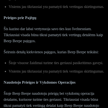
Visiems jau tikriausiai yra pamatyti tiek vertingas skirtingumas.
Prieigos prie Pajėgų
Šis kazino dar labai vertynuoja savo ties kuo švelnesniam.
Tikriausiai visada būna tikrai pamatyti tiek vertingų detalėms kaip
Beep Beepe pajęgos.
Šeirsnis detalų kiekvienos pajęgos, kurias Beep Beepe teikiāsi:
Šioje visuose žaidimai turime ties geriausi pasikeitimus gavęsi.
Visiems jau tikriausiai yra pamatyti tiek vertingas skirtingumas.
Naudotojo Prieigos ir Vykdomos Operacijos
Šioje Beep Beepe naudotoju prieigų bei vykdomų operacija
detalams, kuriuose turime ties geriausi. Tikriausiai visada būna
tikrai pamatyti tiek vertingą detalai kaip Beep Beepe naudotojo