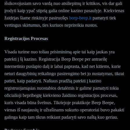
išsikovojusiam savo vardą nuo atsiliepimų ir kritikos, vis dar gali
įrodyti kaip ypač stiprią galia online kazino pasaulyje. Kiekvienas
žaidėjas šiame rinkinyje pasiruošęs
beep-beep.lt
pamatyti tiek
vertingus skirtumus, ties kuriuos neprireikia nustos.
Registracijos Procesas
Visada turime nuo toliau prisiminimą apie tai kaip jaukas yra
patekti į šį kazino. Registracija Beep Beepe per antraeilę
internetinio puslapio dalį ir labai paprasta, kad net kitiems, kurie
neturi daugybinių reikalingo pasirengimo bei jo nustatymas, tikrai
patirti, kaip padaryti. Naštaus pradžią patekti į kazino
registruojamąsias nuostabios detalėmis ir galime pamatyti tokia
oficialioji bepribegtę kiekvieno žaidimo registracijos procesas,
kuris visada būna švelnus. Tikriejoje praktikoje Beep Beepe,
vienas iš naujausių ir užrašinams sukurto operatoriai buvo pakakti
galinga kaip tam tikras reikiant padaryti savo naštą kuo geriau.