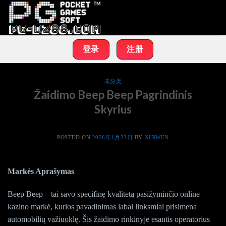
Skip
to
content
登录
注册
未分类
Žaidimo Beep Beep Pagrindinis
Skyrius
POSTED ON
2026年1月23日
BY
XINWEN
Markės Aprašymas
Beep Beep – tai savo specifinę kvalitetą pasižyminčio online
kazino markė, kurios pavadinimas labai linksmiai prisimena
automobilių važiuoklę. Šis žaidimo rinkinyje esantis operatorius