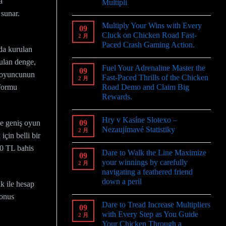
a
Multipli
 sunar.
Multiply Your Wins with Every
09
Cluck on Chicken Road Fast-
2 月
Paced Crash Gaming Action.
nda kurulan
rulan denge,
Fuel Your Adrenaline Master the
09
, oyuncunun
Fast-Paced Thrills of the Chicken
2 月
tformu
Road Demo and Claim Big
Rewards.
Hry v Kasíne Slotexo –
ise geniş oyun
09
Nezaujímavé Statistiky
2 月
için belli bir
00 TL bahis
Dare to Walk the Line Maximize
09
your winnings by carefully
2 月
navigating a feathered friend
down a peril
k ile hesap
bonus
Dare to Tread Increase Multipliers
09
with Every Step as You Guide
2 月
Your Chicken Through a