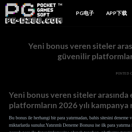
Skip
to
PG电子
APP下载
content
Yeni bonus veren siteler ara
güvenilir platformla
POSTED 
Yeni bonus veren siteler arasında 
platformların 2026 yılı kampanya 
Bu bonus ile herhangi bir para yatırmadan, bahis sitesini deneme 
miktarlarda sunulur.Yatırımlı Deneme Bonusu ise ilk para yatırma 