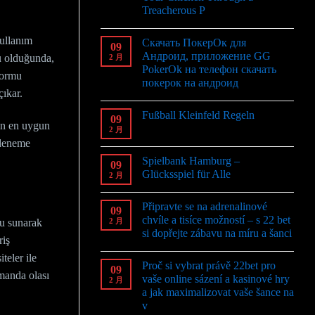
Treacherous P
kullanım
Скачать ПокерОк для
09
Андроид, приложение GG
u olduğunda,
2 月
PokerOk на телефон скачать
formu
покерок на андроид
çıkar.
Fußball Kleinfeld Regeln
09
çin en uygun
2 月
 deneme
Spielbank Hamburg –
09
Glücksspiel für Alle
2 月
Připravte se na adrenalinové
09
chvíle a tisíce možností – s 22 bet
su sunarak
2 月
si dopřejte zábavu na míru a šanci
riş
teler ile
Proč si vybrat právě 22bet pro
09
amanda olası
vaše online sázení a kasinové hry
2 月
a jak maximalizovat vaše šance na
v