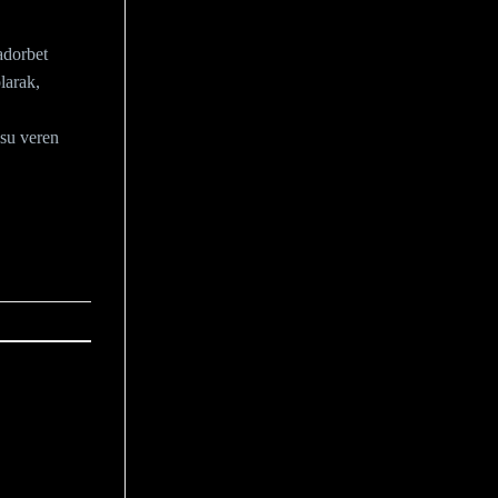
adorbet
larak,
usu veren