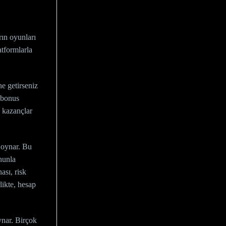
arın oyunları
atformlarla
e getirseniz
 bonus
n kazançlar
 oynar. Bu
nunla
ası, risk
likte, hesap
ynar. Birçok