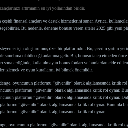
çlarınızı artırmanın en iyi yollarından biridir.
n çeşitli finansal araçları ve destek hizmetlerini sunar. Ayrıca, kullanıcıl
seçebilirler. Bu nedenle, deneme bonusu veren siteler 2025 gibi yeni pl
nler için oluşturulmuş özel bir platformdur. Bu, çevrim şartını yerin
ir sınırlama olabileceği anlamına gelir. Bu, bonusu talep etmeden önce
ınırı sona erdiğinde, kullanılmayan bonus fonları ve bunlardan elde edile
ler izlemek ve oyun kurallarını iyi bilmek önemlidir.
enge, oyuncunun platformu “güvenilir” olarak algılamasında kritik rol
uncunun platformu “güvenilir” olarak algılamasında kritik rol oynar. Bu
yuncunun platformu “güvenilir” olarak algılamasında kritik rol oynar. Dah
atformu “güvenilir” olarak algılamasında kritik rol oynar. Bununla bir
atformu “güvenilir” olarak algılamasında kritik rol oynar.
nge, oyuncunun platformu “güvenilir” olarak algılamasında kritik rol o