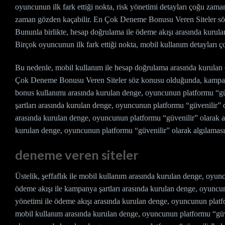
oyuncunun ilk fark ettiği nokta, risk yönetimi detayları çoğu zaman
zaman gözden kaçabilir. En Çok Deneme Bonusu Veren Siteler söz
Bununla birlikte, hesap doğrulama ile ödeme akışı arasında kurula
Birçok oyuncunun ilk fark ettiği nokta, mobil kullanım detayları ç
Bu nedenle, mobil kullanım ile hesap doğrulama arasında kurulan 
Çok Deneme Bonusu Veren Siteler söz konusu olduğunda, kampanya 
bonus kullanımı arasında kurulan denge, oyuncunun platformu “güve
şartları arasında kurulan denge, oyuncunun platformu “güvenilir” 
arasında kurulan denge, oyuncunun platformu “güvenilir” olarak al
kurulan denge, oyuncunun platformu “güvenilir” olarak algılamasın
deneme veren siteler
Üstelik, şeffaflık ile mobil kullanım arasında kurulan denge, oyun
ödeme akışı ile kampanya şartları arasında kurulan denge, oyuncun
yönetimi ile ödeme akışı arasında kurulan denge, oyuncunun platfo
mobil kullanım arasında kurulan denge, oyuncunun platformu “güve