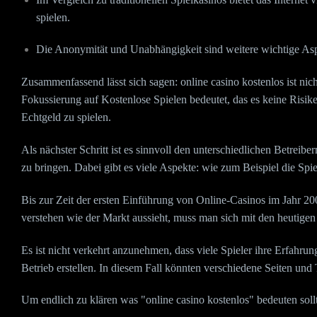
spielen.
Die Anonymität und Unabhängigkeit sind weitere wichtige As
Zusammenfassend lässt sich sagen: online casino kostenlos ist nic
Fokussierung auf Kostenlose Spielen bedeutet, das es keine Risiken
Echtgeld zu spielen.
Als nächster Schritt ist es sinnvoll den unterschiedlichen Betreib
zu bringen. Dabei gibt es viele Aspekte: wie zum Beispiel die Spi
Bis zur Zeit der ersten Einführung von Online-Casinos im Jahr 2
verstehen wie der Markt aussieht, muss man sich mit den heutige
Es ist nicht verkehrt anzunehmen, dass viele Spieler ihre Erfahru
Betrieb erstellen. In diesem Fall könnten verschiedene Seiten und 
Um endlich zu klären was "online casino kostenlos" bedeuten soll