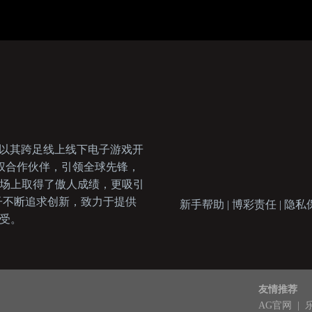
供应商，以其跨足线上线下电子游戏开
授权合作伙伴，引领全球先锋，
场上取得了傲人成绩，更吸引
子不断追求创新，致力于提供
新手帮助 | 博彩责任 | 隐私保
受。
友情推荐
AG官网
|