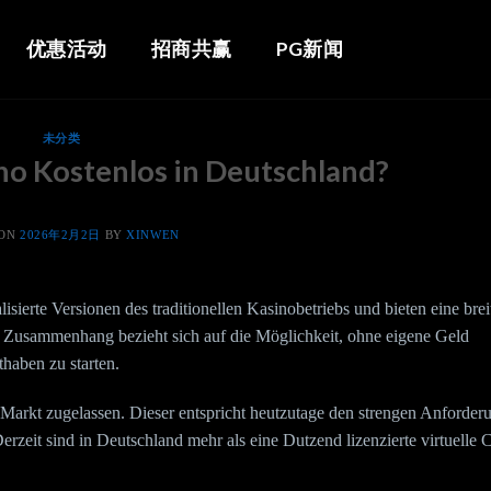
优惠活动
招商共赢
PG新闻
未分类
no Kostenlos in Deutschland?
 ON
2026年2月2日
BY
XINWEN
lisierte Versionen des traditionellen Kasinobetriebs und bieten eine brei
 Zusammenhang bezieht sich auf die Möglichkeit, ohne eigene Geld
thaben zu starten.
 Markt zugelassen. Dieser entspricht heutzutage den strengen Anforde
it sind in Deutschland mehr als eine Dutzend lizenzierte virtuelle Ca