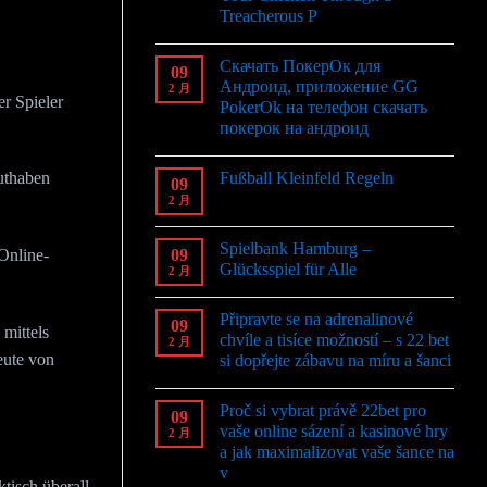
Treacherous P
Скачать ПокерОк для
09
Андроид, приложение GG
2 月
r Spieler
PokerOk на телефон скачать
покерок на андроид
Fußball Kleinfeld Regeln
uthaben
09
2 月
Spielbank Hamburg –
09
 Online-
Glücksspiel für Alle
2 月
Připravte se na adrenalinové
09
 mittels
chvíle a tisíce možností – s 22 bet
2 月
eute von
si dopřejte zábavu na míru a šanci
Proč si vybrat právě 22bet pro
09
vaše online sázení a kasinové hry
2 月
a jak maximalizovat vaše šance na
v
ktisch überall