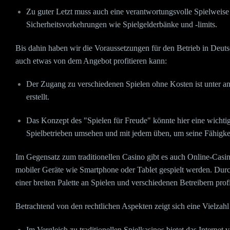
Zu guter Letzt muss auch eine verantwortungsvolle Spielweise 
Sicherheitsvorkehrungen wie Spielgelderbänke und -limits.
Bis dahin haben wir die Voraussetzungen für den Betrieb in Deuts
auch etwas von dem Angebot profitieren kann:
Der Zugang zu verschiedenen Spielen ohne Kosten ist unter an
erstellt.
Das Konzept des "Spielen für Freude" könnte hier eine wichtige
Spielbetrieben umsehen und mit jedem üben, um seine Fähigkei
Im Gegensatz zum traditionellen Casino gibt es auch Online-Casino
mobiler Geräte wie Smartphone oder Tablet gespielt werden. Durc
einer breiten Palette an Spielen und verschiedenen Betreibern profi
Betrachtend von den rechtlichen Aspekten zeigt sich eine Vielzah
Im Vergleich zu traditionellen Spielkasinos bietet das Internet