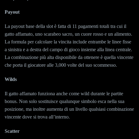
Payout
La payout base della slot è fatta di 11 pagamenti totali tra cui il
gatto affamato, uno scarabeo sacro, un cuore rosso e un alimento.
La formula per calcolare la vincita include entrambe le linee fisse
a sinistra e a destra del campo di gioco insieme alla linea centrale.
La combinazione più alta disponibile da ottenere è quella vincente
che porta il giocatore alle 3,000 volte del suo scommesso.
Wilds
Il gatto affamato funziona anche come wild durante le partite
bonus. Non solo sostituisce qualunque simbolo esca nella sua
posizione, ma inoltre aumenta di un livello qualsiasi combinazione
vincente dove si trova all’interno.
Scatter