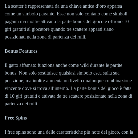
La scatter è rappresentata da una chiave antica d’oro apparsa
come un simbolo pagante. Esse non solo contano come simboli
paganti ma inoltre attivano la parte bonus del gioco e offrono 10
giri gratuiti al giocatore quando tre scattere apparsi siano
posizionati nella zona di partenza dei rulli.
Bonus Features
Il gatto affamato funziona anche come wild durante le partite
bonus. Non solo sostituisce qualsiasi simbolo esca sulla sua
posizione, ma inoltre aumenta un livello qualunque combinazione
vincente dove si trova all’interno. La parte bonus del gioco è fatta
di 10 giri gratuiti e attivata da tre scattere posizionate nella zona di
partenza dei rulli.
Free Spins
I free spins sono una delle caratteristiche più note del gioco, con la