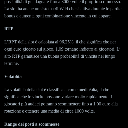
possibilità di guadagnare fino a 3000 volte il proprio scommesso.
La slot ha anche un sistema di Wild che si attiva durante le partite
bonus e aumenta ogni combinazione vincente in cui appare.
RTP
L’RPT della slot è calcolata al 96,25%, il che significa che per
ogni euro giocato sul gioco, 1,09 tornano indietro ai giocatori. L’
alto RTP garantisce una buona probabilità di vincita nel lungo
termine.
Volatilità
La volatilità della slot è classificata come medio/alta, il che
significa che le vincite possono variare molto rapidamente. I
giocatori più audaci potranno scommettere fino a 1,00 euro alla
rotazione e ottenere una media di circa 1000 volte.
Range dei posti a scommesse