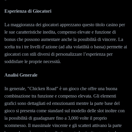
Esperienza di Giocatori
La maggioranza dei giocatori apprezzano questo titolo casino per
le sue caratteristiche inedita, compenso elevate e funzione di
bonus che possono aumentare anche la possibilità di vincere. La
scelta tra i tre livelli d’azione (ad alta volatilità o bassa) permette ai
giocatori con stili diversi di personalizzare l’esperienza per
soddisfare le proprie necessità.
Analisi Generale
In generale, "Chicken Road" è un gioco che offre una buona
combinazione tra funzione e compenso elevata. Gli elementi
grafici sono dettagliati ed emozionanti mentre la parte base del
gioco si presenta come standard sul modello delle slot inoltre con
la possibilità di guadagnare fino a 3,000 volte il proprio
scommesso. Il massimale vincente e gli scatteri attivano la parte