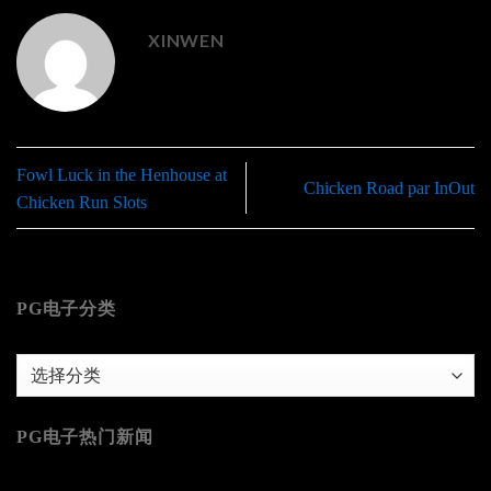
XINWEN
Fowl Luck in the Henhouse at
Chicken Road par InOut
Chicken Run Slots
PG电子分类
PG
电
子
PG电子热门新闻
分
类