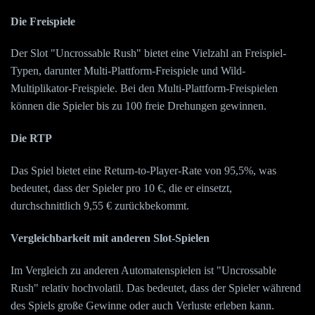
Die Freispiele
Der Slot "Uncrossable Rush" bietet eine Vielzahl an Freispiel-
Typen, darunter Multi-Plattform-Freispiele und Wild-
Multiplikator-Freispiele. Bei den Multi-Plattform-Freispielen
können die Spieler bis zu 100 freie Drehungen gewinnen.
Die RTP
Das Spiel bietet eine Return-to-Player-Rate von 95,5%, was
bedeutet, dass der Spieler pro 10 €, die er einsetzt,
durchschnittlich 9,55 € zurückbekommt.
Vergleichbarkeit mit anderen Slot-Spielen
Im Vergleich zu anderen Automatenspielen ist "Uncrossable
Rush" relativ hochvolatil. Das bedeutet, dass der Spieler während
des Spiels große Gewinne oder auch Verluste erleben kann.