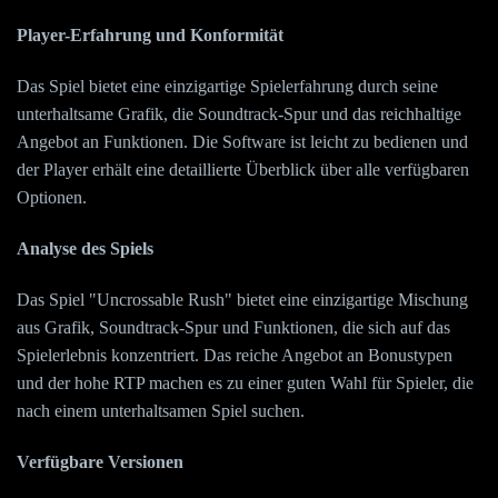
Player-Erfahrung und Konformität
Das Spiel bietet eine einzigartige Spielerfahrung durch seine
unterhaltsame Grafik, die Soundtrack-Spur und das reichhaltige
Angebot an Funktionen. Die Software ist leicht zu bedienen und
der Player erhält eine detaillierte Überblick über alle verfügbaren
Optionen.
Analyse des Spiels
Das Spiel "Uncrossable Rush" bietet eine einzigartige Mischung
aus Grafik, Soundtrack-Spur und Funktionen, die sich auf das
Spielerlebnis konzentriert. Das reiche Angebot an Bonustypen
und der hohe RTP machen es zu einer guten Wahl für Spieler, die
nach einem unterhaltsamen Spiel suchen.
Verfügbare Versionen