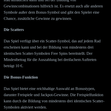
Gewinncombinationen hilfreich ist. Es ersetzt auch alle anderen
Symbole außer dem Bonus-Symbol und gibt den Spieler eine
Chance, zusätzliche Gewinne zu gewinnen.
Die Scatters
Das Spiel verfügt über ein Scatter-Symbol, das auf jedem Rad
erscheinen kann und bei der Bildung von mindestens drei
identischen Scatter-Symbolen Free Spins bereitstellt. Der
Mindestbetrag für die Auszahlung bei dreifachem Auftreten
beträgt 10 €.
Die Bonus-Funktion
Das Spiel bietet eine reichhaltige Auswahl an Bonustypen,
darunter Freispiele und Jackpot-Gewinne. Die Freispielfunktion
kann durch die Bildung von mindestens drei identischen Scatter-
Symbolen aktiviert werden.