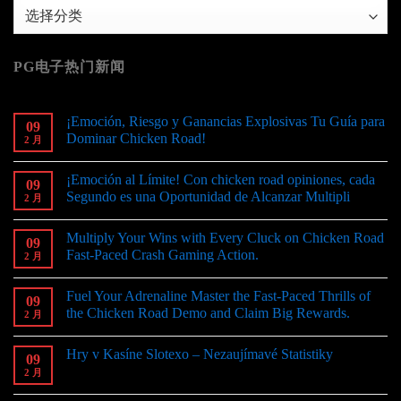
PG
电
子
PG电子热门新闻
分
类
¡Emoción, Riesgo y Ganancias Explosivas Tu Guía para
09
Dominar Chicken Road!
2 月
¡Emoción al Límite! Con chicken road opiniones, cada
09
Segundo es una Oportunidad de Alcanzar Multipli
2 月
Multiply Your Wins with Every Cluck on Chicken Road
09
Fast-Paced Crash Gaming Action.
2 月
Fuel Your Adrenaline Master the Fast-Paced Thrills of
09
the Chicken Road Demo and Claim Big Rewards.
2 月
Hry v Kasíne Slotexo – Nezaujímavé Statistiky
09
2 月