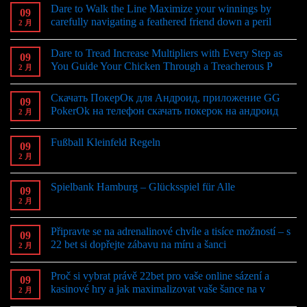
Dare to Walk the Line Maximize your winnings by
09
carefully navigating a feathered friend down a peril
2 月
Dare to Tread Increase Multipliers with Every Step as
09
You Guide Your Chicken Through a Treacherous P
2 月
Скачать ПокерОк для Андроид, приложение GG
09
PokerOk на телефон скачать покерок на андроид
2 月
Fußball Kleinfeld Regeln
09
2 月
Spielbank Hamburg – Glücksspiel für Alle
09
2 月
Připravte se na adrenalinové chvíle a tisíce možností – s
09
22 bet si dopřejte zábavu na míru a šanci
2 月
Proč si vybrat právě 22bet pro vaše online sázení a
09
kasinové hry a jak maximalizovat vaše šance na v
2 月