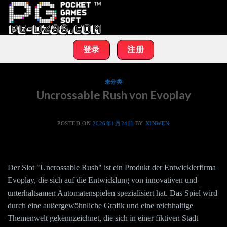
Skip
to
content
登录
注册
未分类
Uncrossable Rush von Evoplay
POSTED ON
2026年1月24日
BY
XINWEN
Der Slot "Uncrossable Rush" ist ein Produkt der Entwicklerfirma
Evoplay, die sich auf die Entwicklung von innovativen und
unterhaltsamen Automatenspielen spezialisiert hat. Das Spiel wird
durch eine außergewöhnliche Grafik und eine reichhaltige
Themenwelt gekennzeichnet, die sich in einer fiktiven Stadt