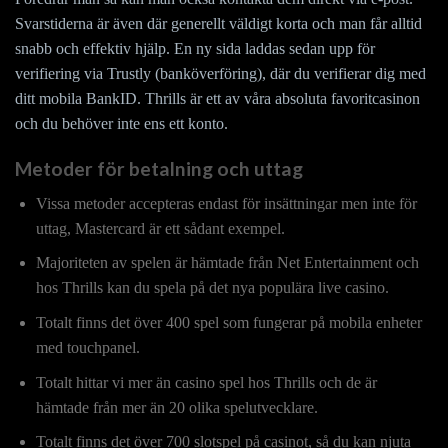
Svarstiderna är även där generellt väldigt korta och man får alltid
snabb och effektiv hjälp. En ny sida laddas sedan upp för
verifiering via Trustly (banköverföring), där du verifierar dig med
ditt mobila BankID. Thrills är ett av våra absoluta favoritcasinon
och du behöver inte ens ett konto.
Metoder för betalning och uttag
Vissa metoder accepteras endast för insättningar men inte för
uttag, Mastercard är ett sådant exempel.
Majoriteten av spelen är hämtade från Net Entertainment och
hos Thrills kan du spela på det nya populära live casino.
Totalt finns det över 400 spel som fungerar på mobila enheter
med touchpanel.
Totalt hittar vi mer än casino spel hos Thrills och de är
hämtade från mer än 20 olika spelutvecklare.
Totalt finns det över 700 slotspel på casinot, så du kan njuta