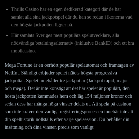
Thrills Casino har en egen dedikerad kategori där de har
samlat alla sina jackpotspel där du kan se redan i ikonerna vad
den högsta jackpotten ligger på.
Här samlats Sveriges mest populära spelutvecklare, alla
nödvändiga betalningsalternativ (inklusive BankID) och ett bra
mobilcasino.
Mega Fortune är en oerhört populär spelautomat och framtagen av
NetEnt. Ständigt erbjuder spelet nätets högsta progressiva
jackpottar. Spelet innehåller tre jackpottar (Jackpot rapid, major
och mega). Det är inte konstigt att det här spelet är populärt, den
hösta jackpotten kammades hem och låg 154 miljoner kronor och
sedan dess har många höga vinster delats ut. Att spela på casinon
som inte kräver den vanliga registreringsprocessen innebär inte att
din spelhistorik nollställs efter varje spelsession. Du behåller din
insättning och dina vinster, precis som vanligt.