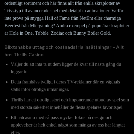
ordentligt sortiment och här finns allt från enkla skraplotter av
Triss-typ till avancerade spel med detaljrika animationer. Varför
inte prova på snygga Hall of Fame från NetEnt eller charmiga
Beerfest från Micrgaming? Andra exempel på populära skraplotter
är Hole in One, Tribble, Zodiac och Bunny Boiler Gold.
Blixtsnabba uttag och kostnadsfria insättningar – Allt
hos Thrills Casino
Väljer du att inta ta ut dem ligger de kvar till nästa gång du
loggar in.
Detta framhävs tydligt i deras TV-reklamer där en våghals
ställs inför otroliga utmaningar.
Thrills har ett otroligt stort och imponerande utbud av spel som
med största säkerhet innehåller de flesta spelares favoritspel.
Ett nätcasino med så pass mycket fokus på design och
upplevelser är helt enkel något som många av oss har längtat
efter.