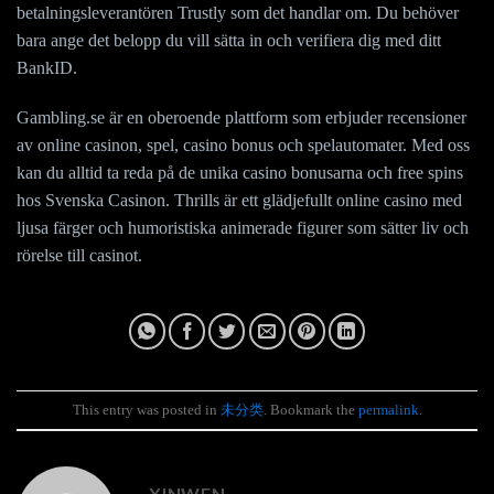
betalningsleverantören Trustly som det handlar om. Du behöver
bara ange det belopp du vill sätta in och verifiera dig med ditt
BankID.
Gambling.se är en oberoende plattform som erbjuder recensioner
av online casinon, spel, casino bonus och spelautomater. Med oss
kan du alltid ta reda på de unika casino bonusarna och free spins
hos Svenska Casinon. Thrills är ett glädjefullt online casino med
ljusa färger och humoristiska animerade figurer som sätter liv och
rörelse till casinot.
This entry was posted in
未分类
. Bookmark the
permalink
.
XINWEN