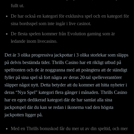
fullt ut.
De har också en kategori för exklusiva spel och en kategori för
sina bordsspel som inte ingår i live casinot.
De flesta spelen kommer från Evolution gaming som är
ledande inom livecasino.
Det är 3 olika progressiva jackpottar i 3 olika storlekar som släpps
på delvis bestämda tider. Thrills Casino har ett rikligt utbud på
spelfronten och de är noggranna med att poängtera att de ständigt
fyller på sina spel så fort några av deras 20-tal spelleverantörer
släpper något nytt. Detta betyder att du kommer att hitta nyheter i
deras “Nya Spel” kategori flera gånger i månaden. Thrills Casino
har en egen dedikerad kategori där de har samlat alla sina
jackpotspel där du kan se redan i ikonerna vad den högsta
jackpotten ligger på.
Med en Thrills bonuskod får du mer ut av din speltid, och mer