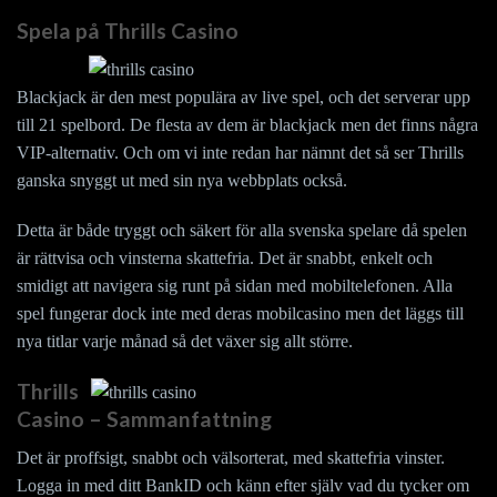
Spela på Thrills Casino
Blackjack är den mest populära av live spel, och det serverar upp
till 21 spelbord. De flesta av dem är blackjack men det finns några
VIP-alternativ. Och om vi inte redan har nämnt det så ser Thrills
ganska snyggt ut med sin nya webbplats också.
Detta är både tryggt och säkert för alla svenska spelare då spelen
är rättvisa och vinsterna skattefria. Det är snabbt, enkelt och
smidigt att navigera sig runt på sidan med mobiltelefonen. Alla
spel fungerar dock inte med deras mobilcasino men det läggs till
nya titlar varje månad så det växer sig allt större.
Thrills
Casino – Sammanfattning
Det är proffsigt, snabbt och välsorterat, med skattefria vinster.
Logga in med ditt BankID och känn efter själv vad du tycker om