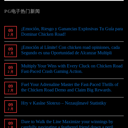
子
PG电子热门新闻
分
类
¡Emoción, Riesgo y Ganancias Explosivas Tu Guía para
09
Dominar Chicken Road!
2 月
¡Emoción al Límite! Con chicken road opiniones, cada
09
Segundo es una Oportunidad de Alcanzar Multipli
2 月
Multiply Your Wins with Every Cluck on Chicken Road
09
Fast-Paced Crash Gaming Action.
2 月
Fuel Your Adrenaline Master the Fast-Paced Thrills of
09
the Chicken Road Demo and Claim Big Rewards.
2 月
Hry v Kasíne Slotexo – Nezaujímavé Statistiky
09
2 月
Dare to Walk the Line Maximize your winnings by
09
carefully navigating a feathered friend down a peril
2 月