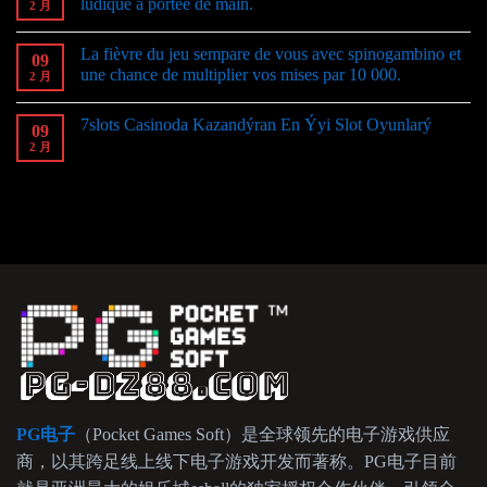
ludique à portée de main.
2 月
La fièvre du jeu sempare de vous avec spinogambino et
09
une chance de multiplier vos mises par 10 000.
2 月
7slots Casinoda Kazandýran En Ýyi Slot Oyunlarý
09
2 月
PG电子
（Pocket Games Soft）是全球领先的电子游戏供应
商，以其跨足线上线下电子游戏开发而著称。PG电子目前