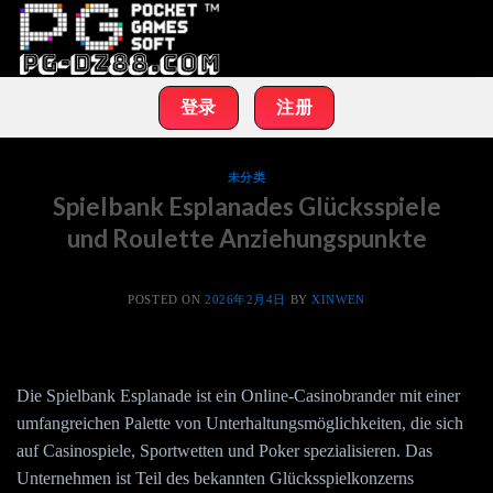
Skip
to
content
登录
注册
未分类
Spielbank Esplanades Glücksspiele
und Roulette Anziehungspunkte
POSTED ON
2026年2月4日
BY
XINWEN
Die Spielbank Esplanade ist ein Online-Casinobrander mit einer
umfangreichen Palette von Unterhaltungsmöglichkeiten, die sich
auf Casinospiele, Sportwetten und Poker spezialisieren. Das
Unternehmen ist Teil des bekannten Glücksspielkonzerns