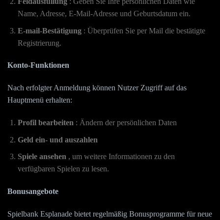
Feldausfüllung
: Geben Sie Ihre persönlichen Daten wie
Name, Adresse, E-Mail-Adresse und Geburtsdatum ein.
E-mail-Bestätigung
: Überprüfen Sie per Mail die bestätigte
Registrierung.
Konto-Funktionen
Nach erfolgter Anmeldung können Nutzer Zugriff auf das
Hauptmenü erhalten:
Profil bearbeiten
: Ändern der persönlichen Daten
Geld ein- und auszahlen
Spiele ansehen
, um weitere Informationen zu den
verfügbaren Spielen zu lesen.
Bonusangebote
Spielbank Esplanade bietet regelmäßig Bonusprogramme für neue