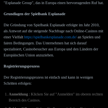
"Esplanade Group", das in Europa einen hervorragenden Ruf hat.
Grundlagen der Spielbank Esplanade
Die Gründung von Spielbank Esplanade erfolgte im Jahr 2010,
als Antwort auf die steigende Nachfrage nach Online-Casinos mit
einer Vielfalt
https://spielbankesplanade.com.de/
an Spielen und
fairen Bedingungen. Das Unternehmen hat sich darauf
spezialisiert, Casinobesucher aus Europa und den Ländern der
Europäischen Union anzuziehen.
Registrierungsprozess
Der Registrierungsprozess ist einfach und kann in wenigen
Schritten erfolgen:
Anmeldung
: Klicken Sie auf "Anmelden" im oberen rechten
Bereich des Casinos.