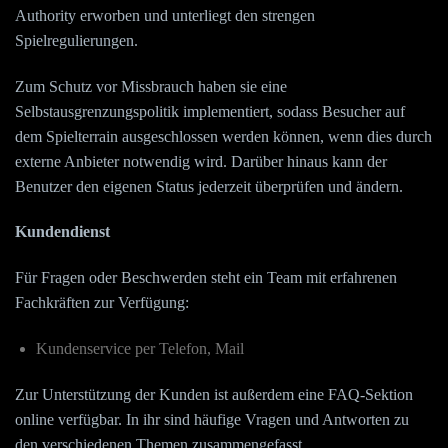
Authority erworben und unterliegt den strengen
Spielregulierungen.
Zum Schutz vor Missbrauch haben sie eine
Selbstausgrenzungspolitik implementiert, sodass Besucher auf
dem Spielterrain ausgeschlossen werden können, wenn dies durch
externe Anbieter notwendig wird. Darüber hinaus kann der
Benutzer den eigenen Status jederzeit überprüfen und ändern.
Kundendienst
Für Fragen oder Beschwerden steht ein Team mit erfahrenen
Fachkräften zur Verfügung:
Kundenservice per Telefon, Mail
Zur Unterstützung der Kunden ist außerdem eine FAQ-Sektion
online verfügbar. In ihr sind häufige Vragen und Antworten zu
den verschiedenen Themen zusammengefasst.