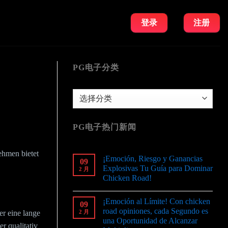
登录
注册
PG电子分类
PG
电
子
PG电子热门新闻
分
类
ehmen bietet
¡Emoción, Riesgo y Ganancias
09
Explosivas Tu Guía para Dominar
2 月
Chicken Road!
¡Emoción al Límite! Con chicken
09
road opiniones, cada Segundo es
er eine lange
2 月
una Oportunidad de Alcanzar
er qualitativ