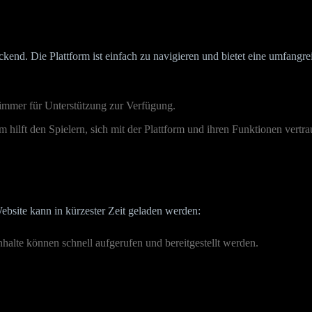
end. Die Plattform ist einfach zu navigieren und bietet eine umfangre
 immer für Unterstützung zur Verfügung.
hilft den Spielern, sich mit der Plattform und ihren Funktionen vertra
bsite kann in kürzester Zeit geladen werden:
nhalte können schnell aufgerufen und bereitgestellt werden.
.