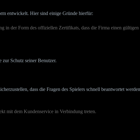
rm entwickelt. Hier sind einige Gründe hierfür:
 in der Form des offiziellen Zertifikats, dass die Firma einen gültigen
 zur Schutz seiner Benutzer.
cherzustellen, dass die Fragen des Spielers schnell beantwortet werde
ekt mit dem Kundenservice in Verbindung treten.