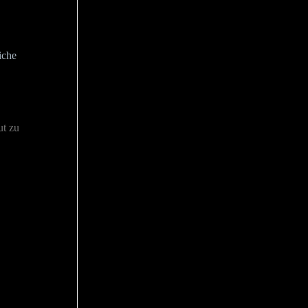
iche
ut zu