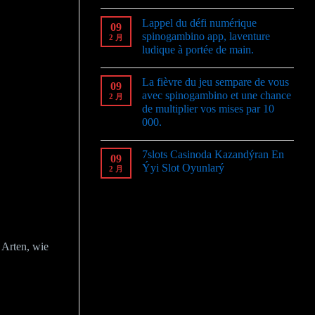
Lappel du défi numérique
09
spinogambino app, laventure
2 月
ludique à portée de main.
La fièvre du jeu sempare de vous
09
avec spinogambino et une chance
2 月
de multiplier vos mises par 10
000.
7slots Casinoda Kazandýran En
09
Ýyi Slot Oyunlarý
2 月
e Arten, wie