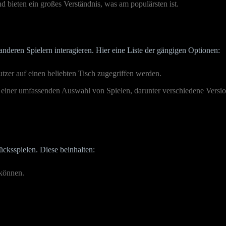
nd bieten ein großes Verständnis, was am populärsten ist.
anderen Spielern interagieren. Hier eine Liste der gängigen Optionen:
tzer auf einen beliebten Tisch zugegriffen werden.
n einer umfassenden Auswahl von Spielen, darunter verschiedene Versi
ücksspielen. Diese beinhalten:
 können.