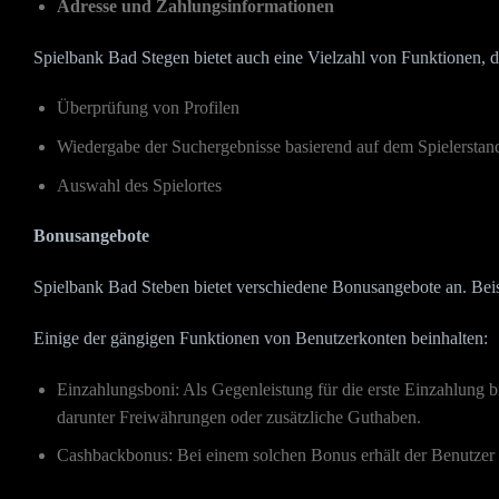
Adresse und Zahlungsinformationen
Spielbank Bad Stegen bietet auch eine Vielzahl von Funktionen, d
Überprüfung von Profilen
Wiedergabe der Suchergebnisse basierend auf dem Spielerstan
Auswahl des Spielortes
Bonusangebote
Spielbank Bad Steben bietet verschiedene Bonusangebote an. Be
Einige der gängigen Funktionen von Benutzerkonten beinhalten:
Einzahlungsboni: Als Gegenleistung für die erste Einzahlung bi
darunter Freiwährungen oder zusätzliche Guthaben.
Cashbackbonus: Bei einem solchen Bonus erhält der Benutzer Ge