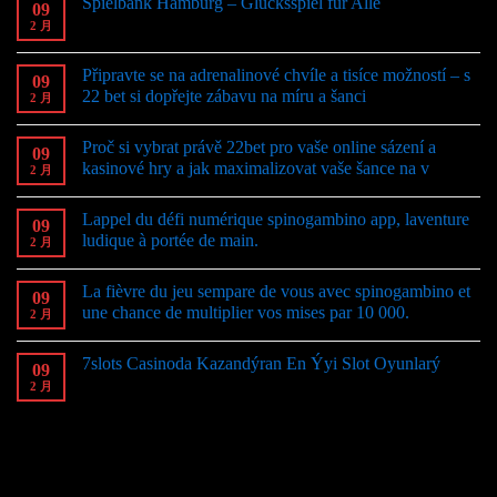
Spielbank Hamburg – Glücksspiel für Alle
09
2 月
Připravte se na adrenalinové chvíle a tisíce možností – s
09
22 bet si dopřejte zábavu na míru a šanci
2 月
Proč si vybrat právě 22bet pro vaše online sázení a
09
kasinové hry a jak maximalizovat vaše šance na v
2 月
Lappel du défi numérique spinogambino app, laventure
09
ludique à portée de main.
2 月
La fièvre du jeu sempare de vous avec spinogambino et
09
une chance de multiplier vos mises par 10 000.
2 月
7slots Casinoda Kazandýran En Ýyi Slot Oyunlarý
09
2 月