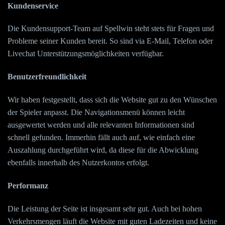
Kundenservice
Die Kundensupport-Team auf Spellwin steht stets für Fragen und
Probleme seiner Kunden bereit. So sind via E-Mail, Telefon oder
Livechat Unterstützungsmöglichkeiten verfügbar.
Benutzerfreundlichkeit
Wir haben festgestellt, dass sich die Website gut zu den Wünschen
der Spieler anpasst. Die Navigationsmenü können leicht
ausgewertet werden und alle relevanten Informationen sind
schnell gefunden. Immerhin fällt auch auf, wie einfach eine
Auszahlung durchgeführt wird, da diese für die Abwicklung
ebenfalls innerhalb des Nutzerkontos erfolgt.
Performanz
Die Leistung der Seite ist insgesamt sehr gut. Auch bei hohen
Verkehrsmengen läuft die Website mit guten Ladezeiten und keine