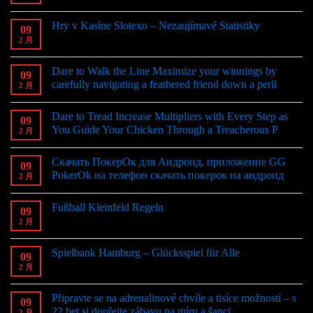
Hry v Kasíne Slotexo – Nezaujímavé Statistiky
09
2 月
Dare to Walk the Line Maximize your winnings by
09
carefully navigating a feathered friend down a peril
2 月
Dare to Tread Increase Multipliers with Every Step as
09
You Guide Your Chicken Through a Treacherous P
2 月
Скачать ПокерОк для Андроид, приложение GG
09
PokerOk на телефон скачать покерок на андроид
2 月
Fußball Kleinfeld Regeln
09
2 月
Spielbank Hamburg – Glücksspiel für Alle
09
2 月
Připravte se na adrenalinové chvíle a tisíce možností – s
09
22 bet si dopřejte zábavu na míru a šanci
2 月