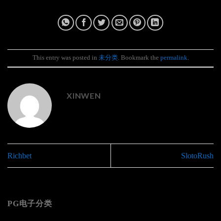
This entry was posted in
未分类
. Bookmark the
permalink
.
XINWEN
Richbet
SlotoRush
PG电子分类