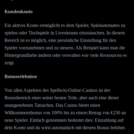
Kundenkonto
Ein aktives Konto ermöglicht es dem Spieler, Spielautomaten zu
spielen oder Tischspiele in Livestreams einzutauchen. In diesem
Bereich ist es möglich, eine persönliche Einstellung für den
Spieler vorzunehmen und zu steuern. Als Beispiel kann man die
Hintergrundfarbe ändern oder verwalten wie viele Ressourcen es
zeigt.
Bonuserlebnisse
Von allen Aspekten des Spellwin-Online-Casinos ist der
Bonusbereich einer seiner besten Teile, aber auch eine dieser
unangenehmen Tatsachen. Das Casino bietet einen
Willkommensbonus von 100% bis zu einem Betrag von €250 an
neue Spieler. Einfach genommen bedeutet dies: Einzahlung auf
dein Konto und du wirst automatisch mit diesem Bonus belohnt.