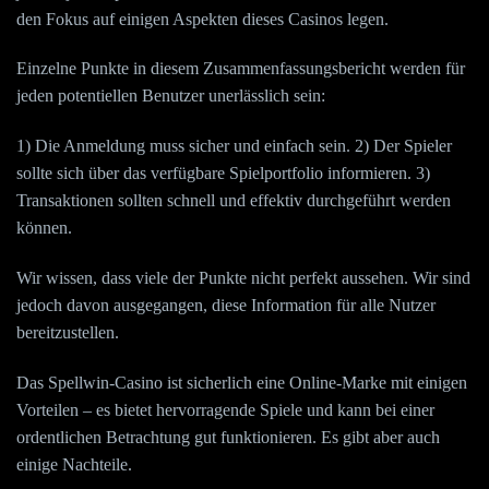
den Fokus auf einigen Aspekten dieses Casinos legen.
Einzelne Punkte in diesem Zusammenfassungsbericht werden für
jeden potentiellen Benutzer unerlässlich sein:
1) Die Anmeldung muss sicher und einfach sein. 2) Der Spieler
sollte sich über das verfügbare Spielportfolio informieren. 3)
Transaktionen sollten schnell und effektiv durchgeführt werden
können.
Wir wissen, dass viele der Punkte nicht perfekt aussehen. Wir sind
jedoch davon ausgegangen, diese Information für alle Nutzer
bereitzustellen.
Das Spellwin-Casino ist sicherlich eine Online-Marke mit einigen
Vorteilen – es bietet hervorragende Spiele und kann bei einer
ordentlichen Betrachtung gut funktionieren. Es gibt aber auch
einige Nachteile.