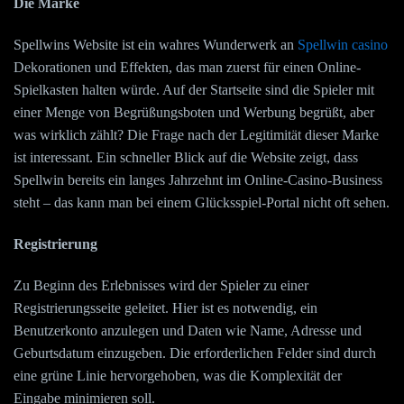
Die Marke
Spellwins Website ist ein wahres Wunderwerk an
Spellwin casino
Dekorationen und Effekten, das man zuerst für einen Online-
Spielkasten halten würde. Auf der Startseite sind die Spieler mit
einer Menge von Begrüßungsboten und Werbung begrüßt, aber
was wirklich zählt? Die Frage nach der Legitimität dieser Marke
ist interessant. Ein schneller Blick auf die Website zeigt, dass
Spellwin bereits ein langes Jahrzehnt im Online-Casino-Business
steht – das kann man bei einem Glücksspiel-Portal nicht oft sehen.
Registrierung
Zu Beginn des Erlebnisses wird der Spieler zu einer
Registrierungsseite geleitet. Hier ist es notwendig, ein
Benutzerkonto anzulegen und Daten wie Name, Adresse und
Geburtsdatum einzugeben. Die erforderlichen Felder sind durch
eine grüne Linie hervorgehoben, was die Komplexität der
Eingabe minimieren soll.