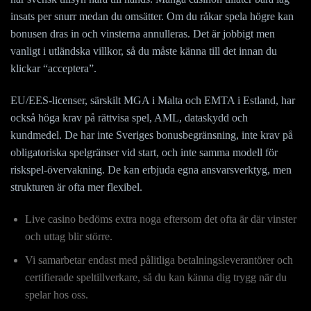
insats per snurr medan du omsätter. Om du råkar spela högre kan
bonusen dras in och vinsterna annulleras. Det är jobbigt men
vanligt i utländska villkor, så du måste känna till det innan du
klickar “acceptera”.
EU/EES-licenser, särskilt MGA i Malta och EMTA i Estland, har
också höga krav på rättvisa spel, AML, dataskydd och
kundmedel. De har inte Sveriges bonusbegränsning, inte krav på
obligatoriska spelgränser vid start, och inte samma modell för
riskspel-övervakning. De kan erbjuda egna ansvarsverktyg, men
strukturen är ofta mer flexibel.
Live casino bedöms extra noga eftersom det ofta är där vinster
och uttag blir större.
Vi samarbetar endast med pålitliga betalningsleverantörer och
certifierade speltillverkare, så du kan känna dig trygg när du
spelar hos oss.