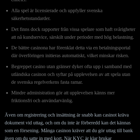
Alla spel är licensierade och uppfyller svenska
säkerhetsstandarder.
Det finns dock rapporter från vissa spelare som haft svårigheter
att nå kundservice, särskilt under perioder med hög belastning.
De bättre casinona har förenklat detta via en betalningsportal
där överföringen initieras automatiskt, vilket minskar risken.
Begreppet casino utan gränser dyker ofta upp i samband med
utländska casinon och syftar på upplevelsen av att spela utan
de svenska regelverkens fasta ramar.
Mindre administration gör att upplevelsen känns mer
friktionsfri och användarvänlig.
Även om registrering och insättning är snabb kan casinot kräva
dokument vid uttag, och om du inte är förberedd kan det kännas
som en försening. Många casinon kräver att du gör uttag till bank
även om du satte in med kort. När KYC är klar brukar