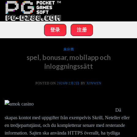
Skip
to
content
登录
注册
未分类
spel, bonusar, mobilapp och
inloggningssätt
POSTED ON
2026年2月2日
BY
XINWEN
Då
skapas kontot med uppgifter från exempelvis Skrill, Neteller eller
en tredjepartstjänst, och du kompletterar senare med resterande
information. Sajten ska använda HTTPS överallt, ha tydliga