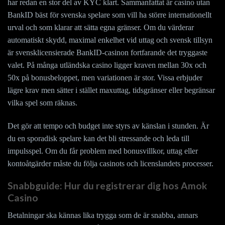
har redan en stor del av KYC klart. Sammanfattat är casino utan
BankID bäst för svenska spelare som vill ha större internationellt
urval och som klarar att sätta egna gränser. Om du värderar
automatiskt skydd, maximal enkelhet vid uttag och svensk tillsyn
är svensklicensierade BankID-casinon fortfarande det tryggaste
valet. På många utländska casino ligger kraven mellan 30x och
50x på bonusbeloppet, men variationen är stor. Vissa erbjuder
lägre krav men sätter i stället maxuttag, tidsgränser eller begränsar
vilka spel som räknas.
Det gör att tempo och budget inte styrs av känslan i stunden. Är
du en sporadisk spelare kan det bli stressande och leda till
impulsspel. Om du får problem med bonusvillkor, uttag eller
kontoåtgärder måste du följa casinots och licenslandets processer.
Snabbguide: Hur du registrerar dig hos Amok
Casino
Betalningar ska kännas lika trygga som de är snabba, annars