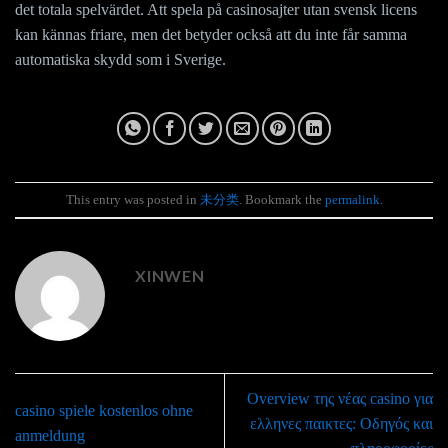
det totala spelvärdet. Att spela på casinosajter utan svensk licens
kan kännas friare, men det betyder också att du inte får samma
automatiska skydd som i Sverige.
This entry was posted in
未分类
. Bookmark the
permalink
.
XINWEN
Overview της νέας casino για
casino spiele kostenlos ohne
ελληνες παικτες: Οδηγός και
anmeldung