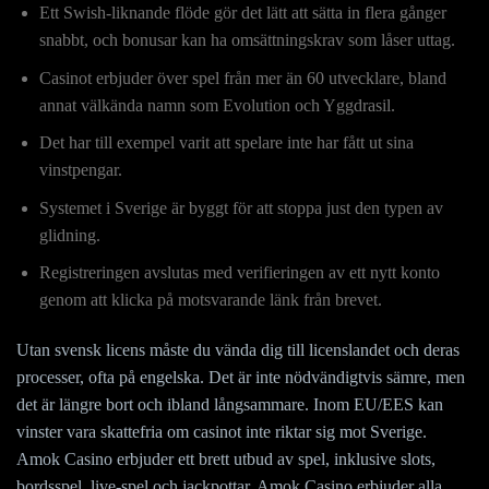
Ett Swish-liknande flöde gör det lätt att sätta in flera gånger
snabbt, och bonusar kan ha omsättningskrav som låser uttag.
Casinot erbjuder över spel från mer än 60 utvecklare, bland
annat välkända namn som Evolution och Yggdrasil.
Det har till exempel varit att spelare inte har fått ut sina
vinstpengar.
Systemet i Sverige är byggt för att stoppa just den typen av
glidning.
Registreringen avslutas med verifieringen av ett nytt konto
genom att klicka på motsvarande länk från brevet.
Utan svensk licens måste du vända dig till licenslandet och deras
processer, ofta på engelska. Det är inte nödvändigtvis sämre, men
det är längre bort och ibland långsammare. Inom EU/EES kan
vinster vara skattefria om casinot inte riktar sig mot Sverige.
Amok Casino erbjuder ett brett utbud av spel, inklusive slots,
bordsspel, live-spel och jackpottar. Amok Casino erbjuder alla