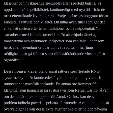
klassiker och nyskapande spelupplevelser i perfekt balans. Vi
uppdaterar vårt spelbibliotek kontinuerligt med nya titlar från de
mest eftertraktade leverantörerna. Varje spel testas noggrant för att
säkerställa rättvisa och kvalitet. Du hittar även filter som gör det
enkelt att sortera efter tema, funktioner och vinstpotential. Vi
samarbetar med ledande utvecklare för att erbjuda rättvisa,
transparenta och spännande jackpotter som kan falla ut när som
helst. Från legendariska titlar till nya favoriter – här finns
möjligheten att gå från ett snurr till livsförändrande vinster på ett
ögonblick.
Dessa licenser kräver bland annat rättvisa spel (testade RNG-
system), skydd för kundmedel, åtgärder mot penningtvätt och
rutiner för ansvarsfullt spelande. En annan oro kommer från
klagomål som lämnats in på systersajter som Refuel Casino. Även
om de inte är direkt kopplade till Amok Casino, kan dessa
problem indirekt påverka spelarnas förtroende. Även om de inte är
överväldigande kan dessa extra avgifter öka över tid och påverka