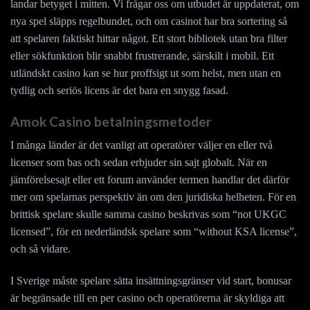
landar betyget i mitten. Vi frågar oss om utbudet är uppdaterat, om
nya spel släpps regelbundet, och om casinot har bra sortering så
att spelaren faktiskt hittar något. Ett stort bibliotek utan bra filter
eller sökfunktion blir snabbt frustrerande, särskilt i mobil. Ett
utländskt casino kan se hur proffsigt ut som helst, men utan en
tydlig och seriös licens är det bara en snygg fasad.
Amok Casino betalningsmetoder
I många länder är det vanligt att operatörer väljer en eller två
licenser som bas och sedan erbjuder sin sajt globalt. När en
jämförelsesajt eller ett forum använder termen handlar det därför
mer om spelarnas perspektiv än om den juridiska helheten. För en
brittisk spelare skulle samma casino beskrivas som “not UKGC
licensed”, för en nederländsk spelare som “without KSA license”,
och så vidare.
I Sverige måste spelare sätta insättningsgränser vid start, bonusar
är begränsade till en per casino och operatörerna är skyldiga att