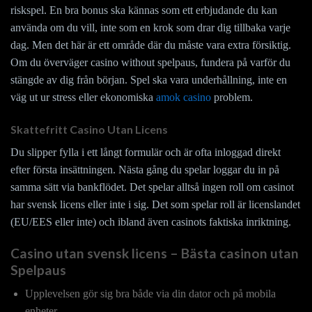
riskspel. En bra bonus ska kännas som ett erbjudande du kan
använda om du vill, inte som en krok som drar dig tillbaka varje
dag. Men det här är ett område där du måste vara extra försiktig.
Om du överväger casino without spelpaus, fundera på varför du
stängde av dig från början. Spel ska vara underhållning, inte en
väg ut ur stress eller ekonomiska
amok casino
problem.
Skattefritt Casino Utan Licens
Du slipper fylla i ett långt formulär och är ofta inloggad direkt
efter första insättningen. Nästa gång du spelar loggar du in på
samma sätt via bankflödet. Det spelar alltså ingen roll om casinot
har svensk licens eller inte i sig. Det som spelar roll är licenslandet
(EU/EES eller inte) och ibland även casinots faktiska inriktning.
Casino utan svensk licens – Bästa casinon utan
Spelpaus
Upplevelsen gör sig bra både via din dator och på mobila
enheter.