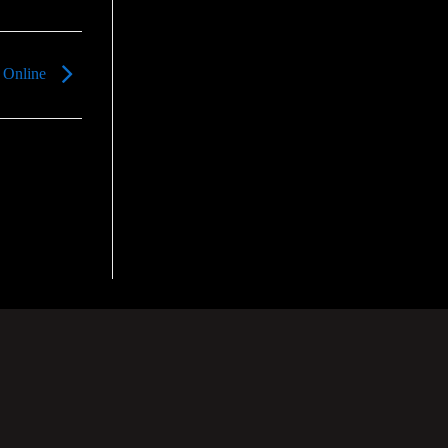
 Online