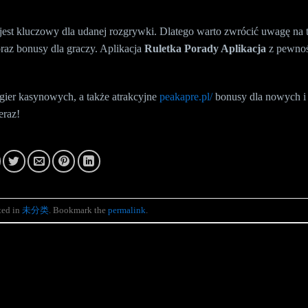
jest kluczowy dla udanej rozgrywki. Dlatego warto zwrócić uwagę na 
 oraz bonusy dla graczy. Aplikacja
Ruletka Porady Aplikacja
z pewnoś
 gier kasynowych, a także atrakcyjne
peakapre.pl/
bonusy dla nowych i 
eraz!
ted in
未分类
. Bookmark the
permalink
.