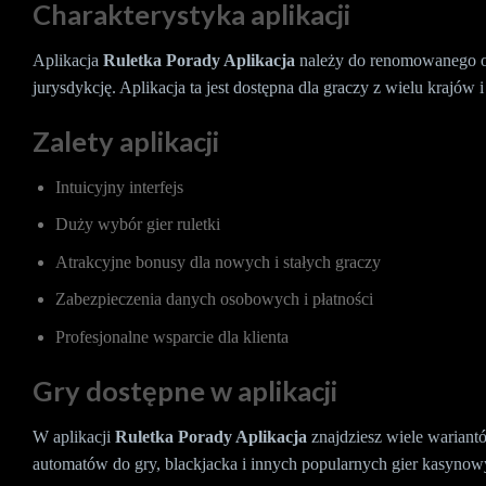
Charakterystyka aplikacji
Aplikacja
Ruletka Porady Aplikacja
należy do renomowanego ope
jurysdykcję. Aplikacja ta jest dostępna dla graczy z wielu krajów i
Zalety aplikacji
Intuicyjny interfejs
Duży wybór gier ruletki
Atrakcyjne bonusy dla nowych i stałych graczy
Zabezpieczenia danych osobowych i płatności
Profesjonalne wsparcie dla klienta
Gry dostępne w aplikacji
W aplikacji
Ruletka Porady Aplikacja
znajdziesz wiele wariantó
automatów do gry, blackjacka i innych popularnych gier kasynow