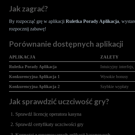
Jak zagrać?
By rozpocząć grę w aplikacji
Ruletka Porady Aplikacja
, wystar
rozpocznij zabawę!
Porównanie dostępnych aplikacji
APLIKACJA
ZALETY
Ruletka Porady Aplikacja
Intuicyjny interfejs
Konkurencyjna Aplikacja 1
Wysokie bonusy
Konkurencyjna Aplikacja 2
Szybkie wypłaty
Jak sprawdzić uczciwość gry?
Sprawdź licencję operatora kasyna
Sprawdź certyfikaty uczciwości gry
Korzystaj z renomowanych aplikacji kasynowych