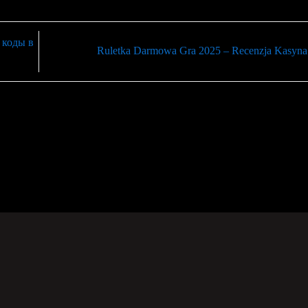
 коды в
Ruletka Darmowa Gra 2025 – Recenzja Kasyna