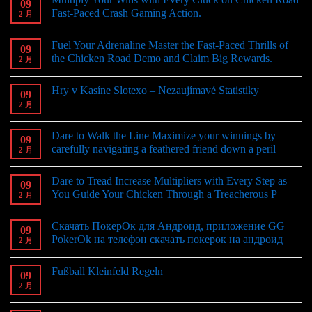
09
Fast-Paced Crash Gaming Action.
2 月
Fuel Your Adrenaline Master the Fast-Paced Thrills of
09
the Chicken Road Demo and Claim Big Rewards.
2 月
Hry v Kasíne Slotexo – Nezaujímavé Statistiky
09
2 月
Dare to Walk the Line Maximize your winnings by
09
carefully navigating a feathered friend down a peril
2 月
Dare to Tread Increase Multipliers with Every Step as
09
You Guide Your Chicken Through a Treacherous P
2 月
Скачать ПокерОк для Андроид, приложение GG
09
PokerOk на телефон скачать покерок на андроид
2 月
Fußball Kleinfeld Regeln
09
2 月