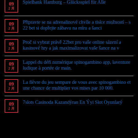
Spielbank Hamburg – Glücksspiel für Alle
09
2 月
Připravte se na adrenalinové chvíle a tisíce možností – s
09
22 bet si dopřejte zábavu na míru a šanci
2 月
Proč si vybrat právě 22bet pro vaše online sázení a
09
kasinové hry a jak maximalizovat vaše šance na v
2 月
Lappel du défi numérique spinogambino app, laventure
09
ludique à portée de main.
2 月
La fièvre du jeu sempare de vous avec spinogambino et
09
une chance de multiplier vos mises par 10 000.
2 月
7slots Casinoda Kazandýran En Ýyi Slot Oyunlarý
09
2 月