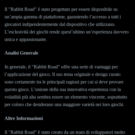
Il "Rabbit Road" è stato progettato per essere disponibile su
un’ampia gamma di piattaforme, garantendo l’accesso a tutti i
giocatori indipendentemente dal dispositivo che utilizzano.
L’esclusività dei giochi rende quest’ultimo un’esperienza davvero
unica e appassionante.
Analisi Generale
In generale, il "Rabbit Road" offre una serie di vantaggi per
l’applicazione del gioco. Il suo tema originale e design curato
sono certamente tra le principali ragioni per cui si deve provare
questo gioco. L’unione della sua innovativa esperienza con la
volatilità più alta sembra essere un elemento vincente, soprattutto
per coloro che desiderano una maggiore varietà nei loro giochi.
Altre Informazioni
Il "Rabbit Road" è stato creato da un team di sviluppatori molto