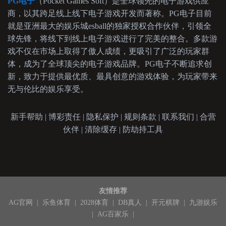
PG电子
（Pocket Games Soft）是全球领先的电子游戏供应
商，以其跨足线上线下电子游戏开发而著称。PG电子目前
就是亚洲最大的娱乐城esball的独家授权合作伙伴，引领全
球先锋，将线下到线上电子游戏进行了完美的整合。多款游
戏不仅在市场上取得了傲人成绩，更吸引了广泛的玩家群
体，成为了全球顶尖的电子游戏品牌。PG电子不断追求创
新，致力于提供最优质、最具创意的游戏体验，为玩家带来
无与伦比的娱乐享受。
新手帮助 | 博彩责任 | 隐私保护 | 规则条款 | 联系我们 | 合营
伙伴 | 清除缓存 | 防劫持工具
友情推荐
AG官网
|
乐鱼体育
|
2028体育
|
DB真人
|
开元棋牌
|
九游娱乐
|
AG百家乐
|