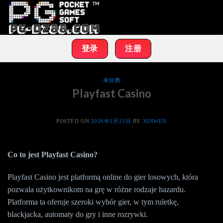
Skip
to
content
登录
注册
未分类
Playfast Casino
POSTED ON
2026年1月23日
BY
XINWEN
Co to jest Playfast Casino?
Playfast Casino jest platformą online do gier losowych, która
pozwala użytkownikom na grę w różne rodzaje hazardu.
Platforma ta oferuje szeroki wybór gier, w tym ruletkę,
blackjacka, automaty do gry i inne rozrywki.