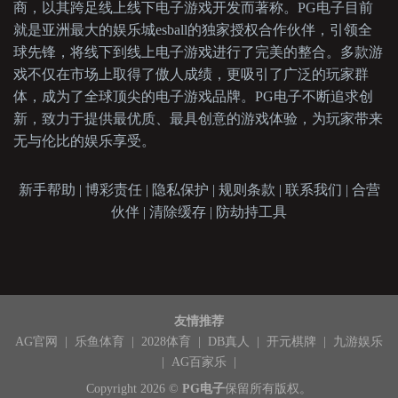
商，以其跨足线上线下电子游戏开发而著称。PG电子目前
就是亚洲最大的娱乐城esball的独家授权合作伙伴，引领全
球先锋，将线下到线上电子游戏进行了完美的整合。多款游
戏不仅在市场上取得了傲人成绩，更吸引了广泛的玩家群
体，成为了全球顶尖的电子游戏品牌。PG电子不断追求创
新，致力于提供最优质、最具创意的游戏体验，为玩家带来
无与伦比的娱乐享受。
新手帮助 | 博彩责任 | 隐私保护 | 规则条款 | 联系我们 | 合营
伙伴 | 清除缓存 | 防劫持工具
友情推荐
AG官网
|
乐鱼体育
|
2028体育
|
DB真人
|
开元棋牌
|
九游娱乐
|
AG百家乐
|
Copyright 2026 ©
PG电子
保留所有版权。