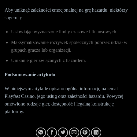
Aby uniknąć zależności emocjonalnej na grę hazardu, niektórzy
sugerują:
Ustawiając wyznaczone limity czasowe i finansowych.
Maksymalizowanie rozrywek społecznych poprzez udział w
grupach gracza lub organizacji.
Unikanie gier związanych z hazardem.
Podsumowanie artykułu
W niniejszym artykule opisano ogólną informację na temat
Playfast Casino, jego usług oraz zależności hazardu. Powyżej
omówiono rodzaje gier, dostępność i legalną konstrukcję
platformy.