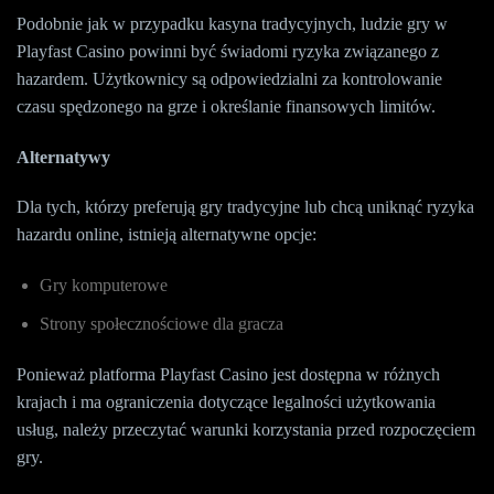
Podobnie jak w przypadku kasyna tradycyjnych, ludzie gry w
Playfast Casino powinni być świadomi ryzyka związanego z
hazardem. Użytkownicy są odpowiedzialni za kontrolowanie
czasu spędzonego na grze i określanie finansowych limitów.
Alternatywy
Dla tych, którzy preferują gry tradycyjne lub chcą uniknąć ryzyka
hazardu online, istnieją alternatywne opcje:
Gry komputerowe
Strony społecznościowe dla gracza
Ponieważ platforma Playfast Casino jest dostępna w różnych
krajach i ma ograniczenia dotyczące legalności użytkowania
usług, należy przeczytać warunki korzystania przed rozpoczęciem
gry.