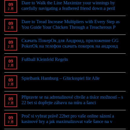
Dare to Walk the Line Maximize your winnings by
09
carefully navigating a feathered friend down a peril
2 月
Dare to Tread Increase Multipliers with Every Step as
09
You Guide Your Chicken Through a Treacherous P
2 月
Скачать ПокерОк для Андроид, приложение GG
09
PokerOk на телефон скачать покерок на андроид
2 月
Fußball Kleinfeld Regeln
09
2 月
Spielbank Hamburg – Glücksspiel für Alle
09
2 月
Připravte se na adrenalinové chvíle a tisíce možností – s
09
22 bet si dopřejte zábavu na míru a šanci
2 月
Proč si vybrat právě 22bet pro vaše online sázení a
09
kasinové hry a jak maximalizovat vaše šance na v
2 月