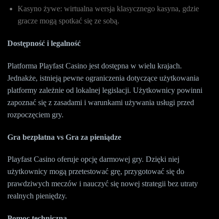
Kasyno żywe: wirtualna wersja klasycznego kasyna, gdzie
gracze mogą spotkać się ze sobą.
Dostępność i legalność
Platforma Playfast Casino jest dostępna w wielu krajach.
Jednakże, istnieją pewne ograniczenia dotyczące użytkowania
platformy zależnie od lokalnej legislacji. Użytkownicy powinni
zapoznać się z zasadami i warunkami używania usługi przed
rozpoczęciem gry.
Gra bezpłatna vs Gra za pieniądze
Playfast Casino oferuje opcję darmowej gry. Dzięki niej
użytkownicy mogą przetestować grę, przygotować się do
prawdziwych meczów i nauczyć się nowej strategii bez utraty
realnych pieniędzy.
Pomoc techniczna