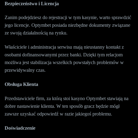
Bezpieczeństwo i Licencja
Zanim podejdziesz do rejestracji w tym kasynie, warto sprawdzić
jego licencje. Optymbet posiada niezbędne dokumenty związane
ze swoją działalnością na rynku.
Właściciele i administracja serwisu mają nieustanny kontakt z
osobami dofinansowanymi przez banki. Dzięki tym relacjom
możliwa jest stabilizacja wszelkich powstałych problemów w
przewidywalny czas.
Obsługa Klienta
Przedstawiciele firm, za którą stoi kasyno Optymbet stawiają na
dobre nastawienie klienta. W ten sposób gracz będzie mógł
zawsze uzyskać odpowiedź w razie jakiegoś problemu.
Doświadczenie