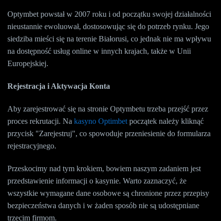
Optymbet powstał w 2007 roku i od początku swojej działalności
nieustannie ewoluował, dostosowując się do potrzeb rynku. Jego
siedziba mieści się na terenie Białorusi, co jednak nie ma wpływu
na dostępność usług online w innych krajach, także w Unii
Europejskiej.
Rejestracja i Aktywacja Konta
Aby zarejestrować się na stronie Optymbetu trzeba przejść przez
proces rekrutacji. Na
kasyno Optimbet
początek należy kliknąć
przycisk "Zarejestruj", co spowoduje przeniesienie do formularza
rejestracyjnego.
Przeskocimy nad tym krokiem, bowiem naszym zadaniem jest
przedstawienie informacji o kasynie. Warto zaznaczyć, że
wszystkie wymagane dane osobowe są chronione przez przepisy
bezpieczeństwa danych i w żaden sposób nie są udostępniane
trzecim firmom.