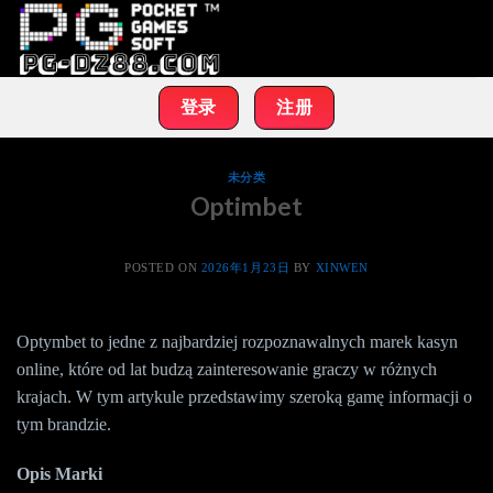
Skip
to
content
登录
注册
未分类
Optimbet
POSTED ON
2026年1月23日
BY
XINWEN
Optymbet to jedne z najbardziej rozpoznawalnych marek kasyn
online, które od lat budzą zainteresowanie graczy w różnych
krajach. W tym artykule przedstawimy szeroką gamę informacji o
tym brandzie.
Opis Marki