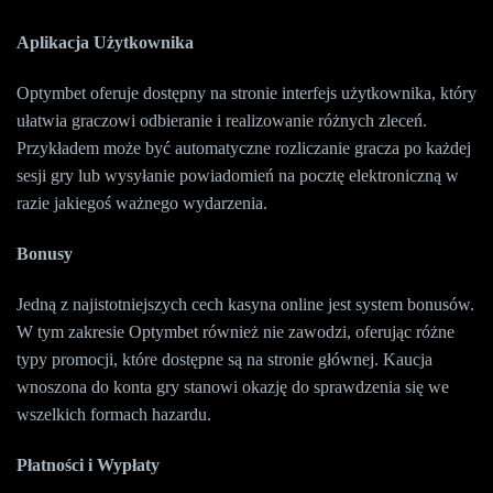
Aplikacja Użytkownika
Optymbet oferuje dostępny na stronie interfejs użytkownika, który
ułatwia graczowi odbieranie i realizowanie różnych zleceń.
Przykładem może być automatyczne rozliczanie gracza po każdej
sesji gry lub wysyłanie powiadomień na pocztę elektroniczną w
razie jakiegoś ważnego wydarzenia.
Bonusy
Jedną z najistotniejszych cech kasyna online jest system bonusów.
W tym zakresie Optymbet również nie zawodzi, oferując różne
typy promocji, które dostępne są na stronie głównej. Kaucja
wnoszona do konta gry stanowi okazję do sprawdzenia się we
wszelkich formach hazardu.
Płatności i Wypłaty