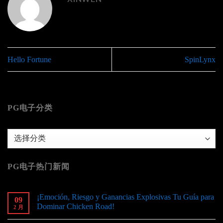
Hello Fortune
SpinLynx
PG电子分类
PG
电
子
PG电子热门新闻
分
类
¡Emoción, Riesgo y Ganancias Explosivas Tu Guía para
09
Dominar Chicken Road!
2 月