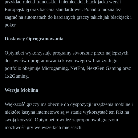
przykład ruletki francuskiej i niemieckiej, black jacka wersji
Europejskiej oraz baccara standardowej. Ponadto można też
zagrać na automatach do karcianych graczy takich jak blackjack i
poker.
Dostawcy Oprogramowania
Optymbet wykorzystuje programy stworzone przez najlepszych
dostawców oprogramowania kasynowego w branży. Jego
portfolio obejmuje Microgaming, NetEnt, NextGen Gaming oraz
1x2Gaming.
Wersja Mobilna
Większość graczy ma obecnie do dyspozycji urządzenia mobilne i
niektóre kasyna internetowe są w stanie wykorzystać ten fakt na
swoją korzyść. Optymbet również zaproponował graczom
możliwość gry we wszelkich miejscach.