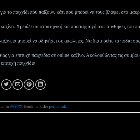
ια το παιχνίδι που παίζουν, κάτι που μπορεί να τους βλάψει στο μα
e καζίνο. Χρειάζεται στρατηγική και προσαρμογή στις συνθήκες του πα
αλαζονεία μπορεί να οδηγήσει σε απώλειες. Να διατηρείτε τα πόδια σα
ας για επιτυχή παιχνίδια σε online καζίνο. Ακολουθώντας τις συμβου
επιτυχή παιχνίδια.
ted in
未分类
. Bookmark the
permalink
.