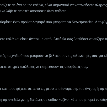
αίζετε σε ένα online καζίνο, είναι σημαντικό να κατανοήσετε πλήρως
ι να λάβετε σωστές αποφάσεις όταν παίζετε.
θορίστε έναν προϋπολογισμό που μπορείτε να διαχειριστείτε. Αποφύγ
ετε καλά και είστε άνετοι με αυτό. Αυτό θα σας βοηθήσει να αυξήσετε
ές παιχνιδιού που μπορούν να βελτιώσουν τις πιθανότητές σας για κ
πετε στιγμές απώλειας να επηρεάσουν τις αποφάσεις σας.
δι και προστρέχετε σε αυτό ως μέσο αποδυνάμωσης του άγχους ή της 
της ανεξέλεγκτης δαπάνης σε online καζίνο, κάτι που μπορεί να οδη