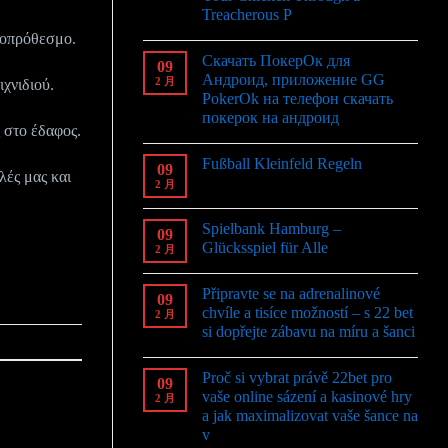
Treacherous P
κροπρόθεσμο.
Скачать ПокерОк для
09
Андроид, приложение GG
2 月
ιχνιδιού.
PokerOk на телефон скачать
покерок на андроид
ς στο έδαφος.
Fußball Kleinfeld Regeln
09
λές μας και
2 月
Spielbank Hamburg –
09
Glücksspiel für Alle
2 月
Připravte se na adrenalinové
09
chvíle a tisíce možností – s 22 bet
2 月
si dopřejte zábavu na míru a šanci
Proč si vybrat právě 22bet pro
09
vaše online sázení a kasinové hry
2 月
a jak maximalizovat vaše šance na
v