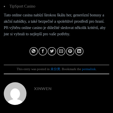
TipSport Casino
Tato online casina nabízí širokou škálu her, generózní bonusy a
akční nabídky, a také bezpečné a spolehlivé prostředí pro hraní.
Při výběru online casino je důležité sledovat několik kritérií, aby
jste si vybrali to nejlepší pro vaše potřeby.
This entry was posted in
未分类
. Bookmark the
permalink
.
XINWEN