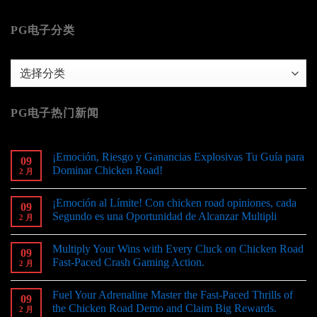
PG电子分类
PG
电
子
PG电子热门新闻
分
类
¡Emoción, Riesgo y Ganancias Explosivas Tu Guía para
09
Dominar Chicken Road!
2 月
¡Emoción al Límite! Con chicken road opiniones, cada
09
Segundo es una Oportunidad de Alcanzar Multipli
2 月
Multiply Your Wins with Every Cluck on Chicken Road
09
Fast-Paced Crash Gaming Action.
2 月
Fuel Your Adrenaline Master the Fast-Paced Thrills of
09
the Chicken Road Demo and Claim Big Rewards.
2 月