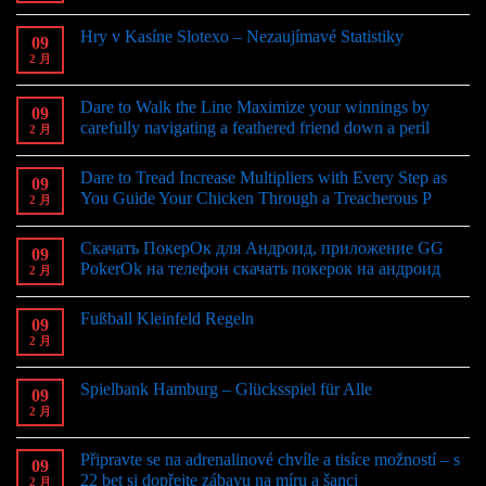
Hry v Kasíne Slotexo – Nezaujímavé Statistiky
09
2 月
Dare to Walk the Line Maximize your winnings by
09
carefully navigating a feathered friend down a peril
2 月
Dare to Tread Increase Multipliers with Every Step as
09
You Guide Your Chicken Through a Treacherous P
2 月
Скачать ПокерОк для Андроид, приложение GG
09
PokerOk на телефон скачать покерок на андроид
2 月
Fußball Kleinfeld Regeln
09
2 月
Spielbank Hamburg – Glücksspiel für Alle
09
2 月
Připravte se na adrenalinové chvíle a tisíce možností – s
09
22 bet si dopřejte zábavu na míru a šanci
2 月