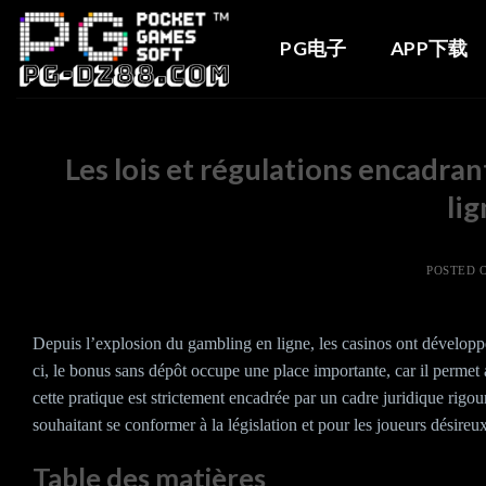
Skip
to
PG电子
APP下载
content
Les lois et régulations encadran
li
POSTED 
Depuis l’explosion du gambling en ligne, les casinos ont développé 
ci, le bonus sans dépôt occupe une place importante, car il permet a
cette pratique est strictement encadrée par un cadre juridique rigou
souhaitant se conformer à la législation et pour les joueurs désireux
Table des matières