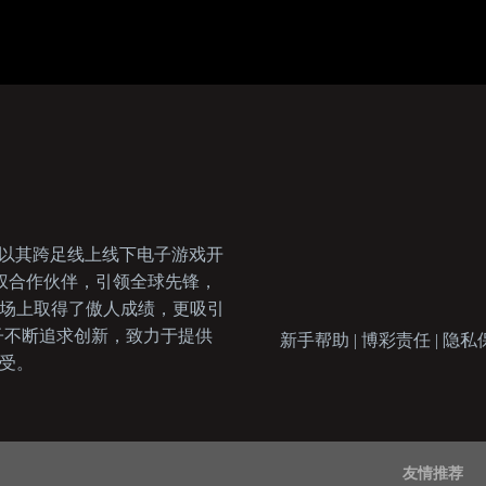
供应商，以其跨足线上线下电子游戏开
授权合作伙伴，引领全球先锋，
场上取得了傲人成绩，更吸引
子不断追求创新，致力于提供
新手帮助 | 博彩责任 | 隐私保
受。
友情推荐