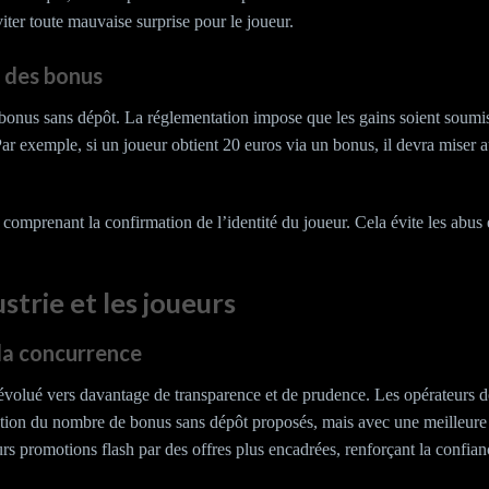
éviter toute mauvaise surprise pour le joueur.
s des bonus
un bonus sans dépôt. La réglementation impose que les gains soient soumi
ar exemple, si un joueur obtient 20 euros via un bonus, il devra miser
 comprenant la confirmation de l’identité du joueur. Cela évite les abus e
strie et les joueurs
la concurrence
a évolué vers davantage de transparence et de prudence. Les opérateurs 
uction du nombre de bonus sans dépôt proposés, mais avec une meilleure 
rs promotions flash par des offres plus encadrées, renforçant la confian