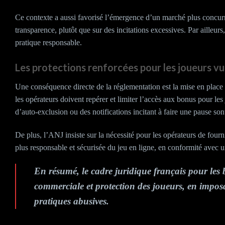
Ce contexte a aussi favorisé l’émergence d’un marché plus concurrent
transparence, plutôt que sur des incitations excessives. Par ailleur
pratique responsable.
Les protections renforcées pour les joueurs vu
Une conséquence directe de la réglementation est la mise en place
les opérateurs doivent repérer et limiter l’accès aux bonus pour le
d’auto-exclusion ou des notifications incitant à faire une pause son
De plus, l’ANJ insiste sur la nécessité pour les opérateurs de fourn
plus responsable et sécurisée du jeu en ligne, en conformité avec u
En résumé, le cadre juridique français pour les b
commerciale et protection des joueurs, en imposan
pratiques abusives.