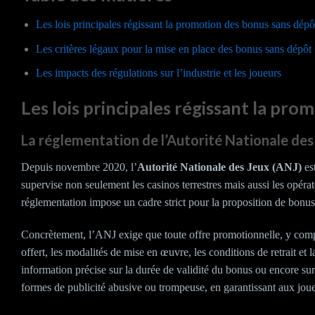
Les lois principales régissant la promotion des bonus sans dépô
Les critères légaux pour la mise en place des bonus sans dépôt
Les impacts des régulations sur l’industrie et les joueurs
Les lois principales régissant la pr
La réglementation de l’Autorité Nationale des
Depuis novembre 2020, l’
Autorité Nationale des Jeux (ANJ)
est
supervise non seulement les casinos terrestres mais aussi les opéra
réglementation impose un cadre strict pour la proposition de bonus
Concrètement, l’ANJ exige que toute offre promotionnelle, y comp
offert, les modalités de mise en œuvre, les conditions de retrait e
information précise sur la durée de validité du bonus ou encore sur 
formes de publicité abusive ou trompeuse, en garantissant aux joue