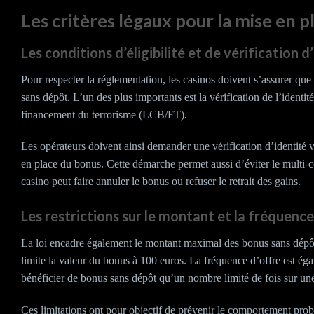
Les critères légaux pour la mise en 
Les conditions d’éligibilité et de vérification d
Pour respecter la réglementation, les casinos doivent s’assurer que
sans dépôt. L’un des plus importants est la vérification de l’identi
financement du terrorisme (LCB/FT).
Les opérateurs doivent ainsi demander une vérification d’identité vi
en place du bonus. Cette démarche permet aussi d’éviter le multi-c
casino peut faire annuler le bonus ou refuser le retrait des gains.
Les restrictions sur le montant et la fréquenc
La loi encadre également le montant maximal des bonus sans dépôt. 
limite la valeur du bonus à 100 euros. La fréquence d’offre est 
bénéficier de bonus sans dépôt qu’un nombre limité de fois sur un
Ces limitations ont pour objectif de prévenir le comportement pro