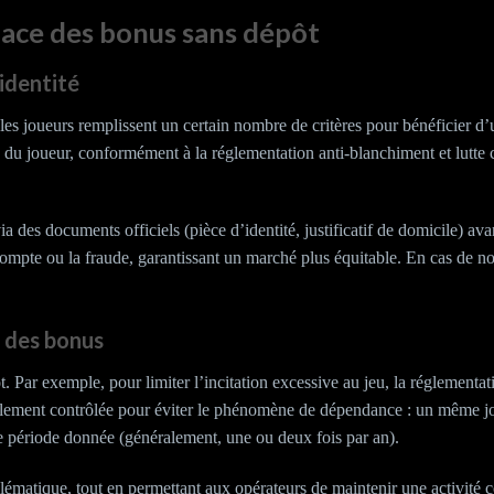
place des bonus sans dépôt
’identité
 les joueurs remplissent un certain nombre de critères pour bénéficier d
té du joueur, conformément à la réglementation anti-blanchiment et lutte 
a des documents officiels (pièce d’identité, justificatif de domicile) ava
ompte ou la fraude, garantissant un marché plus équitable. En cas de no
e des bonus
Par exemple, pour limiter l’incitation excessive au jeu, la réglementat
également contrôlée pour éviter le phénomène de dépendance : un même j
e période donnée (généralement, une ou deux fois par an).
blématique, tout en permettant aux opérateurs de maintenir une activité