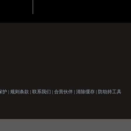
护 | 规则条款 | 联系我们 | 合营伙伴 | 清除缓存 | 防劫持工具