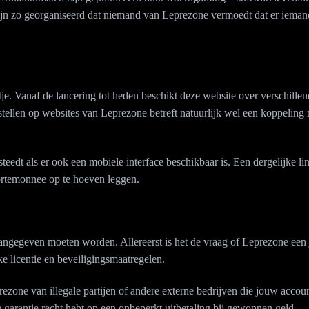
 zijn zo georganiseerd dat niemand van Leprezone vermoedt dat er iema
tje. Vanaf de lancering tot heden beschikt deze website over verschille
stellen op websites van Leprezone betreft natuurlijk wel een koppeling
steedt als er ook een mobiele interface beschikbaar is. Een dergelijke li
portemonnee op te hoeven leggen.
aangegeven moeten worden. Allereerst is het de vraag of Leprezone een 
ke licentie en beveiligingsmaatregelen.
ezone van illegale partijen of andere externe bedrijven die jouw accou
 garantie recht hebt op een onbeperkt uitbetaling bij gewonnen geld.