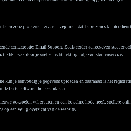
van Leprezone problemen ervaren, zegt men dat Leprezones klantendienst
lgende contactoptie: Email Support. Zoals eerder aangegeven staat er oo
’ klikt, waardoor je sneller recht hebt op hulp van klantenservice.
te kun je eenvoudig je gegevens uploaden en daarnaast is het registrat
 de beste software die beschikbaar is.
nieuwe gokspelen wil ervaren en een betaalmethode heeft, snellere onli
ns op een veilig overzicht van de website.