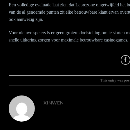
Een volledige evaluatie laat zien dat Leprezone ongetwijfeld het be
van de al genoemde punten zit elke betrouwbare klant ervan overtu
ook aanwezig zijn.
Voor nieuwe spelers is er geen grotere doelstelling om te starten
snelle uitkering zorgen voor maximale betrouwbare casinogames.
This entry was pos
XINWEN