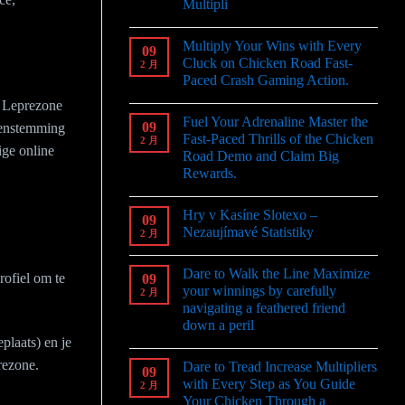
Multipli
Multiply Your Wins with Every
09
Cluck on Chicken Road Fast-
2 月
Paced Crash Gaming Action.
t Leprezone
Fuel Your Adrenaline Master the
09
reenstemming
Fast-Paced Thrills of the Chicken
2 月
ige online
Road Demo and Claim Big
Rewards.
Hry v Kasíne Slotexo –
09
Nezaujímavé Statistiky
2 月
Dare to Walk the Line Maximize
rofiel om te
09
your winnings by carefully
2 月
navigating a feathered friend
down a peril
plaats) en je
rezone.
Dare to Tread Increase Multipliers
09
with Every Step as You Guide
2 月
Your Chicken Through a