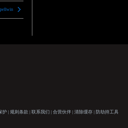
pellwin
护 | 规则条款 | 联系我们 | 合营伙伴 | 清除缓存 | 防劫持工具