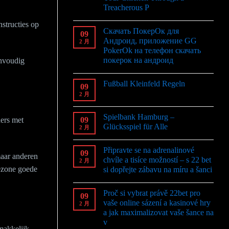
Treacherous P
nstructies op
Скачать ПокерОк для
09
Андроид, приложение GG
2 月
PokerOk на телефон скачать
покерок на андроид
envoudig
Fußball Kleinfeld Regeln
09
2 月
Spielbank Hamburg –
09
ners met
Glücksspiel für Alle
2 月
Připravte se na adrenalinové
09
maar anderen
chvíle a tisíce možností – s 22 bet
2 月
rezone goede
si dopřejte zábavu na míru a šanci
Proč si vybrat právě 22bet pro
09
vaše online sázení a kasinové hry
2 月
a jak maximalizovat vaše šance na
v
emakkelijk