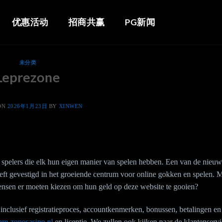
优惠活动
招商共赢
PG新闻
未分类
Leprezone
ON
2026年1月23日
BY
XINWEN
e spelers die elk hun eigen manier van spelen hebben. Een van de nieu
eeft gevestigd in het groeiende centrum voor online gokken en spelen. 
nsen er moeten kiezen om hun geld op deze website te gooien?
, inclusief registratieproces, accountkenmerken, bonussen, betalingen en
pre-zonecasino.nl
en licentie. We zullen ook kijken naar de klantenservi