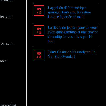
Lappel du défi numérique
09
spinogambino app, laventure
2 月
elen voor
ludique à portée de main.
La fièvre du jeu sempare de vous
09
avec spinogambino et une chance
2 月
de multiplier vos mises par 10
000.
 Zo heeft
7slots Casinoda Kazandýran En
09
Ýyi Slot Oyunlarý
2 月
orden
ier met het