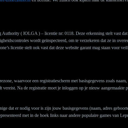
 Authority ( IOLGA ) – licentie nr: 0118. Deze erkenning stelt vast da
igheidscontroles wordt geïnspecteerd, om te verzekeren dat ze in ove
ne’s licentie stelt ook vast dat deze website garant mag staan voor veil
rezone, waarvoor een registratiescherm met basisgegevens zoals naam,
vereist. Na de registratie moet je inloggen op je nieuw aangemaakte p
enige dat er nodig voor is zijn jouw basisgegevens (naam, adres geboorte
epresenteerd met in de hoek links naar andere populaire games van Lep