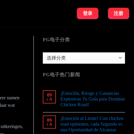
登录
注册
PG电子分类
PG
电
子
PG电子热门新闻
分
类
¡Emoción, Riesgo y Ganancias
09
were namen
Explosivas Tu Guía para Dominar
2 月
Chicken Road!
Maar wat
¡Emoción al Límite! Con chicken
09
road opiniones, cada Segundo es
2 月
 uitkeringen,
una Oportunidad de Alcanzar
ce,