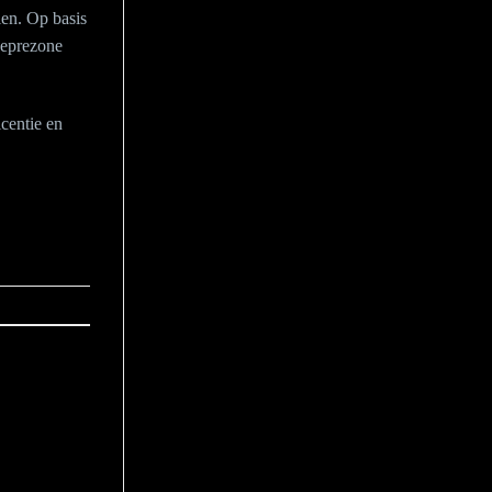
len. Op basis
Leprezone
centie en