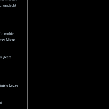
nd aandacht
nde mobiel
 met Micro
nk geeft
juiste keuze
nt