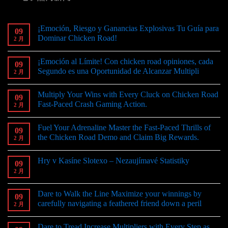
类
¡Emoción, Riesgo y Ganancias Explosivas Tu Guía para
09
Dominar Chicken Road!
2 月
¡Emoción al Límite! Con chicken road opiniones, cada
09
Segundo es una Oportunidad de Alcanzar Multipli
2 月
Multiply Your Wins with Every Cluck on Chicken Road
09
Fast-Paced Crash Gaming Action.
2 月
Fuel Your Adrenaline Master the Fast-Paced Thrills of
09
the Chicken Road Demo and Claim Big Rewards.
2 月
Hry v Kasíne Slotexo – Nezaujímavé Statistiky
09
2 月
Dare to Walk the Line Maximize your winnings by
09
carefully navigating a feathered friend down a peril
2 月
Dare to Tread Increase Multipliers with Every Step as