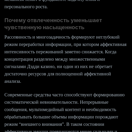
персонального роста.
Почему отвлеченность уменьшает
чувственную насыщенность
Рассеянность и многозадачность формируют неглубокий
режим переработки информации, при котором аффективная
интенсивность переживаний заметно снижается. Когда
концентрация разделено между множественными
сигналами Дэдди казино, ни один из них не обретает
достаточно ресурсов для полноценной аффективной
анализа.
Современные средства часто способствуют формированию
систематической невнимательности. Непрерывные
сообщения, мультимедийный контент и необходимость
обрабатывать большие объемы информации порождают
режим “внешнего внимания”. В таком состоянии
аффективные эмоции превращаются менее сильными и