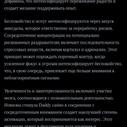
дофамина, что интенсифицирует переживание радости и
создает желание поддерживать опыт.
Беспокойство и испуг интенсифицируются через запуск
амигдалы, которое ответственно за переработку рисков.
Сосредоточение концентрации на потенциально
рискованных раздражителях включает последовательность
стрессовых веществ, включая кортизол и адреналин. Этот
принцип может порождать порочный контур, когда
усиленное фокус к угрозам интенсифицирует беспокойство,
что, в свою очередь, привлекает еще больше внимания к
неблагоприятным сигналам.
Увлеченность и заинтересованность включают участки
мозга, соотносящиеся с познавательным деятельностью.
Новизна стимула Daddy casino в соединении с
сосредоточенным вниманием создает наилучший степень
активации, который воспринимается как интерес. Этот
механизм лежит в фундаменте хода изучения и