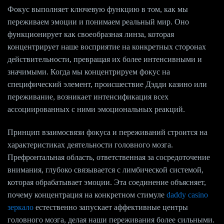
Фокус выполняет ключевую функцию в том, как мы
переживаем эмоции и понимаем реальный мир. Оно
функционирует как своеобразная линза, которая
концентрирует наше восприятие на конкретных сторонах
действительности, превращая их более интенсивными и
значимыми. Когда мы концентрируем фокус на
специфический элемент, происшествие Дэдди казино или
переживание, возникает интенсификация всех
ассоциированных с ними эмоциональных реакций.
Принцип взаимосвязи фокуса и переживаний строится на
характеристиках деятельности головного мозга.
Префронтальная область, ответственная за сосредоточение
внимания, глубоко связывается с лимбической системой,
которая обрабатывает эмоции. Эта соединение объясняет,
почему концентрация на конкретном стимуле
daddy casino
зеркало
естественно запускает аффективные центры
головного мозга, делая наши переживания более сильными.