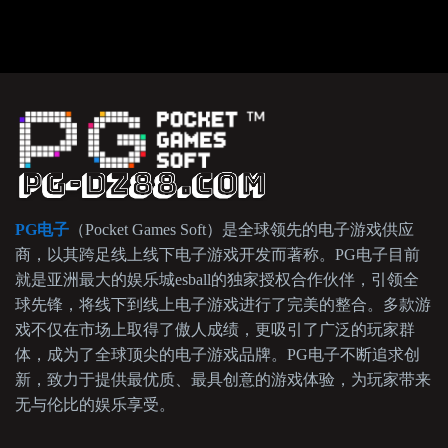
PG电子
（Pocket Games Soft）是全球领先的电子游戏供应
商，以其跨足线上线下电子游戏开发而著称。PG电子目前
就是亚洲最大的娱乐城esball的独家授权合作伙伴，引领全
球先锋，将线下到线上电子游戏进行了完美的整合。多款游
戏不仅在市场上取得了傲人成绩，更吸引了广泛的玩家群
体，成为了全球顶尖的电子游戏品牌。PG电子不断追求创
新，致力于提供最优质、最具创意的游戏体验，为玩家带来
无与伦比的娱乐享受。