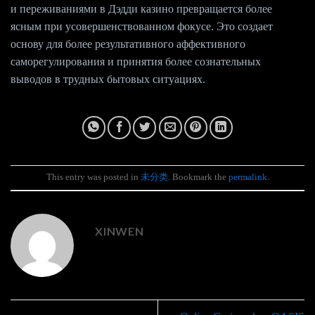
и переживаниями в Дэдди казино превращается более
ясным при усовершенствованном фокусе. Это создает
основу для более результативного аффективного
саморегулирования и принятия более сознательных
выводов в трудных бытовых ситуациях.
This entry was posted in
未分类
. Bookmark the
permalink
.
XINWEN