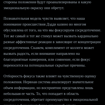
стороны положения будут проанализированы и какую
эмоциональную окраску они обретут.
Познавательная модель чувств выявляет, что наша
понимание происшествия Дэдди казино во многом
обусловлена от того, на что мы фокусируем сосредоточение.
Тот же самый и тот же стимул может вызвать кардинально
разные аффективные реакции в зависящие от концентрации
сосредоточения. Скажем, комплимент от коллеги может
вызвать радость, если внимание направлено на
благоприятные намерения, или сомнение, если фокус
переносится на потенциальные скрытые причины.
Отборность фокуса также влияет на чувственную оценку
положения. Нервная система анализирует значительное
объем информации, но восприятию представлена лишь
небольшая ее часть. То, что попадает в область
сосредоточения, обретает преимущество в эмоциональной