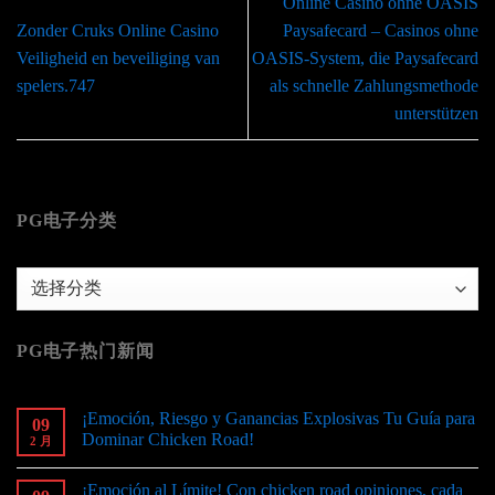
Online Casino ohne OASIS
Zonder Cruks Online Casino
Paysafecard – Casinos ohne
Veiligheid en beveiliging van
OASIS‑System, die Paysafecard
spelers.747
als schnelle Zahlungsmethode
unterstützen
PG电子分类
PG
电
子
PG电子热门新闻
分
类
¡Emoción, Riesgo y Ganancias Explosivas Tu Guía para
09
Dominar Chicken Road!
2 月
¡Emoción al Límite! Con chicken road opiniones, cada