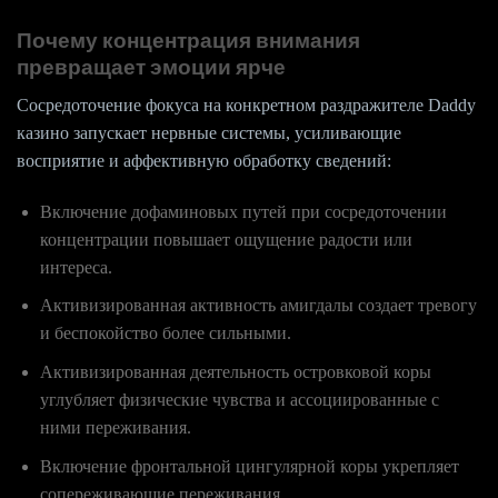
Почему концентрация внимания
превращает эмоции ярче
Сосредоточение фокуса на конкретном раздражителе Daddy
казино запускает нервные системы, усиливающие
восприятие и аффективную обработку сведений:
Включение дофаминовых путей при сосредоточении
концентрации повышает ощущение радости или
интереса.
Активизированная активность амигдалы создает тревогу
и беспокойство более сильными.
Активизированная деятельность островковой коры
углубляет физические чувства и ассоциированные с
ними переживания.
Включение фронтальной цингулярной коры укрепляет
сопереживающие переживания.