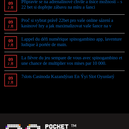
Připravte se na adrenalinové chvíle a tisíce možností – s
09
22 bet si dopřejte zábavu na míru a šanci
2 月
Proč si vybrat právě 22bet pro vaše online sázení a
09
kasinové hry a jak maximalizovat vaše šance na v
2 月
Lappel du défi numérique spinogambino app, laventure
09
ludique à portée de main.
2 月
La fièvre du jeu sempare de vous avec spinogambino et
09
une chance de multiplier vos mises par 10 000.
2 月
7slots Casinoda Kazandýran En Ýyi Slot Oyunlarý
09
2 月