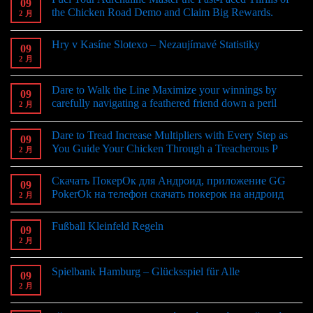
09
the Chicken Road Demo and Claim Big Rewards.
2 月
Hry v Kasíne Slotexo – Nezaujímavé Statistiky
09
2 月
Dare to Walk the Line Maximize your winnings by
09
carefully navigating a feathered friend down a peril
2 月
Dare to Tread Increase Multipliers with Every Step as
09
You Guide Your Chicken Through a Treacherous P
2 月
Скачать ПокерОк для Андроид, приложение GG
09
PokerOk на телефон скачать покерок на андроид
2 月
Fußball Kleinfeld Regeln
09
2 月
Spielbank Hamburg – Glücksspiel für Alle
09
2 月