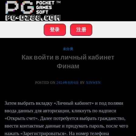
Skip
to
content
登录
注册
未分类
Как войти в личный кабинет
Финам
POSTED ON
2024年8月6日
BY
XINWEN
Затем выбрать вкладку «Личный кабинет» и под полями
ввода данных для авторизации, кликнуть по надписи
«Открыть счет». Далее потребуется выбрать гражданство,
ввести контактные данные и придумать пароль, после чего
нажать «Зарегистрироваться». На номер телефона