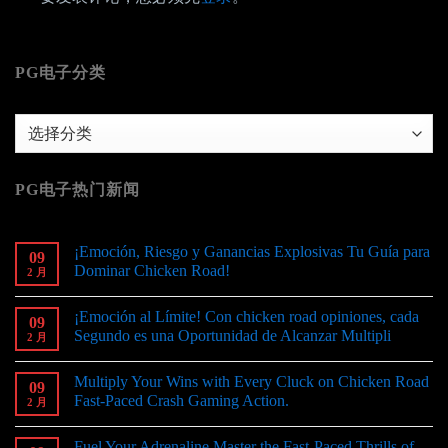
PG电子分类
PG
电
子
PG电子热门新闻
分
类
¡Emoción, Riesgo y Ganancias Explosivas Tu Guía para
09
Dominar Chicken Road!
2 月
¡Emoción al Límite! Con chicken road opiniones, cada
09
Segundo es una Oportunidad de Alcanzar Multipli
2 月
Multiply Your Wins with Every Cluck on Chicken Road
09
Fast-Paced Crash Gaming Action.
2 月
Fuel Your Adrenaline Master the Fast-Paced Thrills of