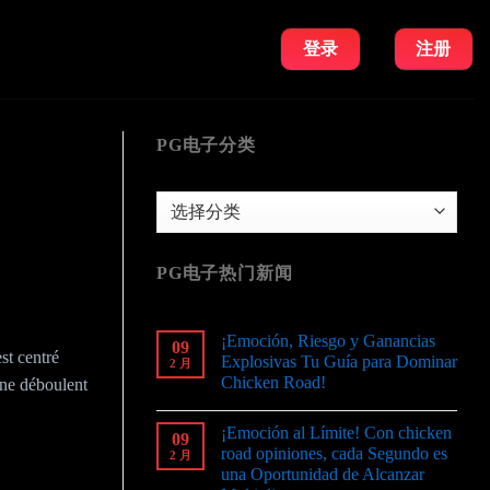
登录
注册
PG电子分类
PG
电
子
PG电子热门新闻
分
类
¡Emoción, Riesgo y Ganancias
09
st centré
Explosivas Tu Guía para Dominar
2 月
Chicken Road!
 ne déboulent
¡Emoción al Límite! Con chicken
09
road opiniones, cada Segundo es
2 月
una Oportunidad de Alcanzar