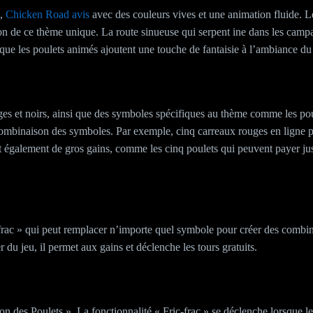
e,
Chicken Road avis
avec des couleurs vives et une animation fluide. L
ion de ce thème unique. La route sinueuse qui serpent ine dans les cam
que les poulets animés ajoutent une touche de fantaisie à l’ambiance du
es et noirs, ainsi que des symboles spécifiques au thème comme les pou
 combinaison des symboles. Par exemple, cinq carreaux rouges en ligne 
ent également de gros gains, comme les cinq poulets qui peuvent payer j
frac » qui peut remplacer n’importe quel symbole pour créer des combi
 du jeu, il permet aux gains et déclenche les tours gratuits.
n des Poulets ». La fonctionnalité « Fric-frac » se déclenche lorsque l