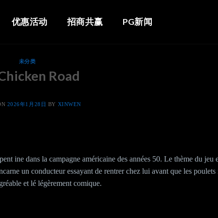
优惠活动
招商共赢
PG新闻
未分类
 Chicken Road
ON
2026年1月28日
BY
XINWEN
rpent ine dans la campagne américaine des années 50. Le thème du jeu e
incarne un conducteur essayant de rentrer chez lui avant que les poulets
gréable et lé légèrement comique.