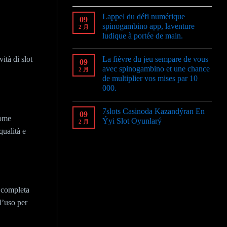
Lappel du défi numérique
09
spinogambino app, laventure
2 月
ludique à portée de main.
La fièvre du jeu sempare de vous
ità di slot
09
avec spinogambino et une chance
2 月
de multiplier vos mises par 10
000.
7slots Casinoda Kazandýran En
09
come
Ýyi Slot Oyunlarý
2 月
qualità e
o completa
l’uso per