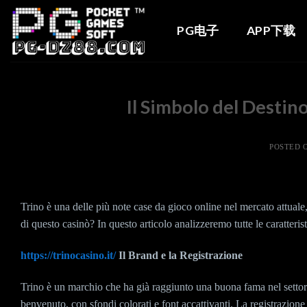
Skip
to
PG电子
APP下载
content
Il Simbolo del Destino
POSTED 
Trino è una delle più note case da gioco online nel mercato attuale,
di questo casinò? In questo articolo analizzeremo tutte le caratterist
https://trinocasino.it/
Il Brand e la Registrazione
Trino è un marchio che ha già raggiunto una buona fama nel settore
benvenuto, con sfondi colorati e font accattivanti. La registrazione è