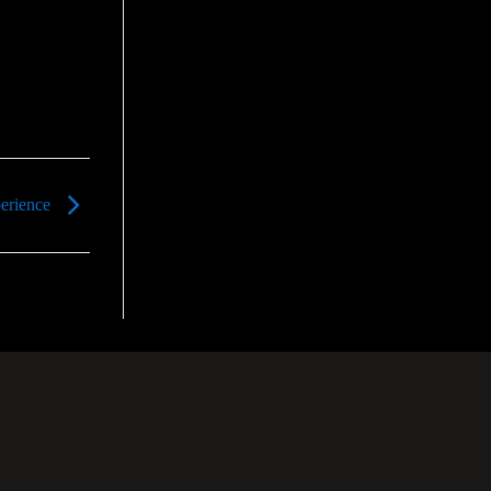
erience