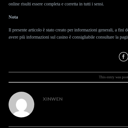
online risulti essere completa e corretta in tutti i sensi.
Nota
Il presente articolo è stato creato per informazioni generali, a fini
avere più informazioni sul casino è consigliabile consultare la pa
This entry was pos
XINWEN