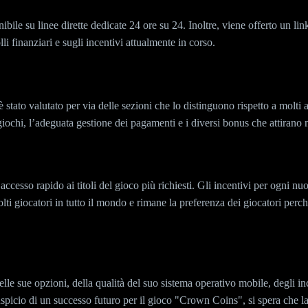
ile su linee dirette dedicate 24 ore su 24. Inoltre, viene offerto un lin
lli finanziari e sugli incentivi attualmente in corso.
tato valutato per via delle sezioni che lo distinguono rispetto a molti alt
 giochi, l’adeguata gestione dei pagamenti e i diversi bonus che attirano n
cesso rapido ai titoli del gioco più richiesti. Gli incentivi per ogni nu
molti giocatori in tutto il mondo e rimane la preferenza dei giocatori perc
e sue opzioni, della qualità del suo sistema operativo mobile, degli in
auspicio di un successo futuro per il gioco "Crown Coins", si spera che l