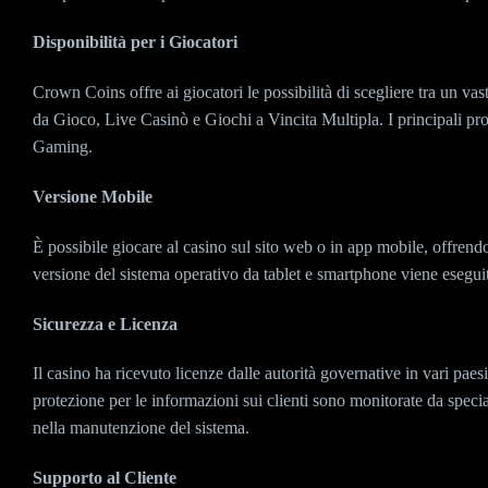
Disponibilità per i Giocatori
Crown Coins offre ai giocatori le possibilità di scegliere tra un vas
da Gioco, Live Casinò e Giochi a Vincita Multipla. I principali pr
Gaming.
Versione Mobile
È possibile giocare al casino sul sito web o in app mobile, offrendo
versione del sistema operativo da tablet e smartphone viene esegui
Sicurezza e Licenza
Il casino ha ricevuto licenze dalle autorità governative in vari paes
protezione per le informazioni sui clienti sono monitorate da specia
nella manutenzione del sistema.
Supporto al Cliente