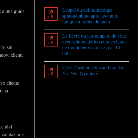
Lappel du défi numérique
k a una guida
09
spinogambino app, laventure
2 月
ludique à portée de main.
La fièvre du jeu sempare de vous
09
avec spinogambino et une chance
2 月
ri siti
de multiplier vos mises par 10
000.
uovi clienti.
7slots Casinoda Kazandýran En
09
Ýyi Slot Oyunlarý
2 月
ovo cliente
hé ha
centivi
a valutazione