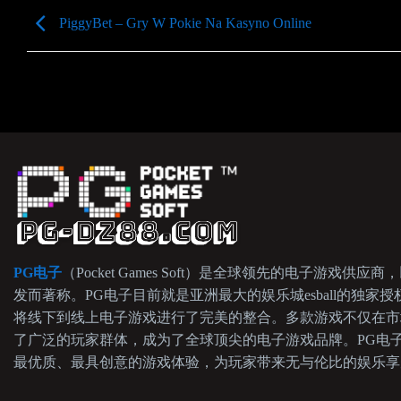
PiggyBet – Gry W Pokie Na Kasyno Online
PG电子
（Pocket Games Soft）是全球领先的电子游戏
发而著称。PG电子目前就是亚洲最大的娱乐城esball的独家
将线下到线上电子游戏进行了完美的整合。多款游戏不仅在市
了广泛的玩家群体，成为了全球顶尖的电子游戏品牌。PG电
最优质、最具创意的游戏体验，为玩家带来无与伦比的娱乐享