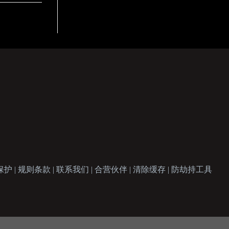
护 | 规则条款 | 联系我们 | 合营伙伴 | 清除缓存 | 防劫持工具