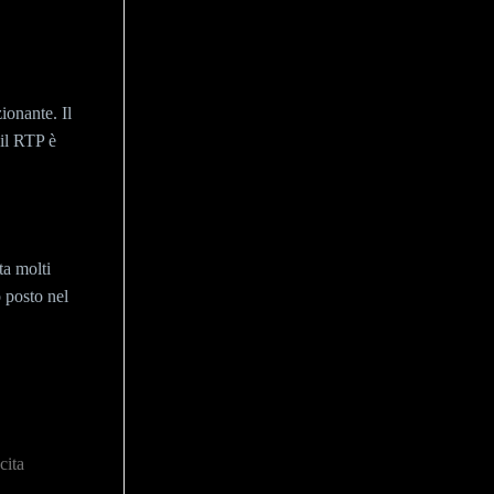
ionante. Il
 il RTP è
ta molti
o posto nel
cita