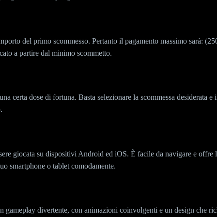
’importo del primo scommesso. Pertanto il pagamento massimo sarà: (25
cato a partire dal minimo scommetto.
a certa dose di fortuna. Basta selezionare la scommessa desiderata e i
.
re giocata su dispositivi Android ed iOS. È facile da navigare e offre l
l tuo smartphone o tablet comodamente.
un gameplay divertente, con animazioni coinvolgenti e un design che ri