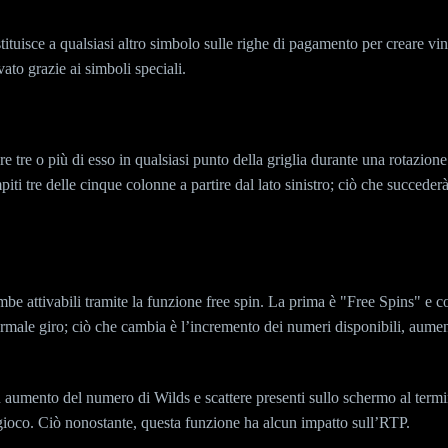
ostituisce a qualsiasi altro simbolo sulle righe di pagamento per creare vi
vato grazie ai simboli speciali.
e tre o più di esso in qualsiasi punto della griglia durante una rotazione
piti tre delle cinque colonne a partire dal lato sinistro; ciò che succeder
e attivabili tramite la funzione free spin. La prima è "Free Spins" e c
 normale giro; ciò che cambia è l’incremento dei numeri disponibili, aume
n aumento del numero di Wilds e scattere presenti sullo schermo al termi
gioco. Ciò nonostante, questa funzione ha alcun impatto sull’RTP.