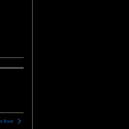
ken Road