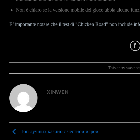
Non è chiaro se la versione mobile del gioco abbia alcune funzio
E’ importante notare che il test di "Chicken Road" non include inf
This entry was pos
XINWEN
Топ лучших казино с честной игрой