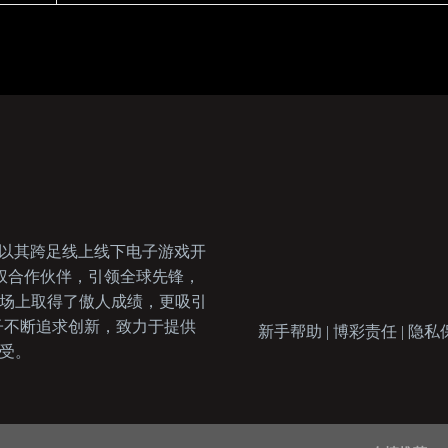
供应商，以其跨足线上线下电子游戏开
授权合作伙伴，引领全球先锋，
场上取得了傲人成绩，更吸引
子不断追求创新，致力于提供
新手帮助 | 博彩责任 | 隐私保
受。