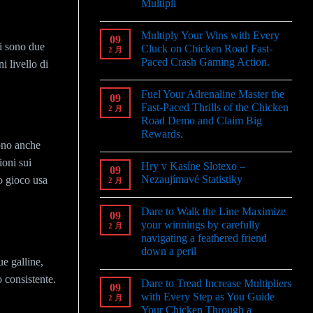
Multipli
Multiply Your Wins with Every
09
ti sono due
Cluck on Chicken Road Fast-
2 月
Paced Crash Gaming Action.
i livello di
Fuel Your Adrenaline Master the
09
Fast-Paced Thrills of the Chicken
2 月
Road Demo and Claim Big
Rewards.
sono anche
ioni sui
Hry v Kasíne Slotexo –
09
Nezaujímavé Statistiky
o gioco usa
2 月
Dare to Walk the Line Maximize
09
your winnings by carefully
2 月
navigating a feathered friend
down a peril
e galline,
consistente.
Dare to Tread Increase Multipliers
09
with Every Step as You Guide
2 月
Your Chicken Through a