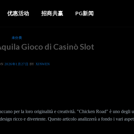
优惠活动
招商共赢
PG新闻
未分类
quila Gioco di Casinò Slot
ON
2026年1月27日
BY
XINWEN
taccano per la loro originalità e creatività. "Chicken Road" è uno degli ul
sign ricco e divertente. Questo articolo analizzerà a fondo i vari aspett