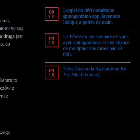
Lappel du défi numérique
09
spinogambino app, laventure
2 月
demu,
ludique à portée de main.
utomatyczną.
 druga jest
La fièvre du jeu sempare de vous
09
avec spinogambino et une chance
2 月
o, co
de multiplier vos mises par 10
000.
7slots Casinoda Kazandýran En
09
Ýyi Slot Oyunlarý
2 月
eturn to
aczów z
ym z
szego