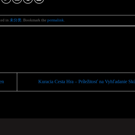
ted in
未分类
. Bookmark the
permalink
.
en
Kuracia Cesta Hra – Príležitosť na Vyhľadanie Sk