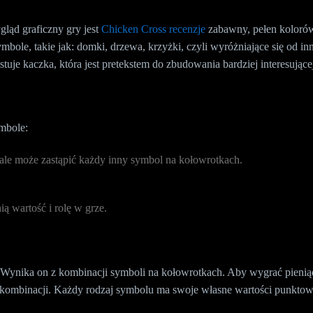
ąd graficzny gry jest
Chicken Cross recenzje
zabawny, pełen kolorów
mbole, takie jak: domki, drzewa, krzyżki, czyli wyróżniające się od i
uje kaczka, która jest pretekstem do zbudowania bardziej interesującej
mbole:
, ale może zastąpić każdy inny symbol na kołowrotkach.
 wartość i rolę w grze.
 Wynika on z kombinacji symboli na kołowrotkach. Aby wygrać pieni
 kombinacji. Każdy rodzaj symbolu ma swoje własne wartości punktow