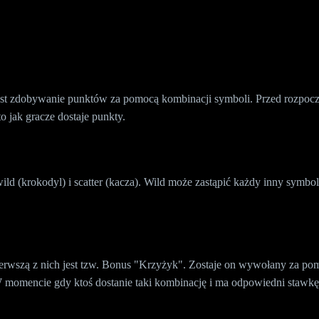
t zdobywanie punktów za pomocą kombinacji symboli. Przed rozpocz
 jak gracze dostaje punkty.
 (krokodyl) i scatter (kacza). Wild może zastąpić każdy inny symbo
rwszą z nich jest tzw. Bonus "Krzyżyk". Zostaje on wywołany za pom
. W momencie gdy ktoś dostanie taki kombinację i ma odpowiedni stawk