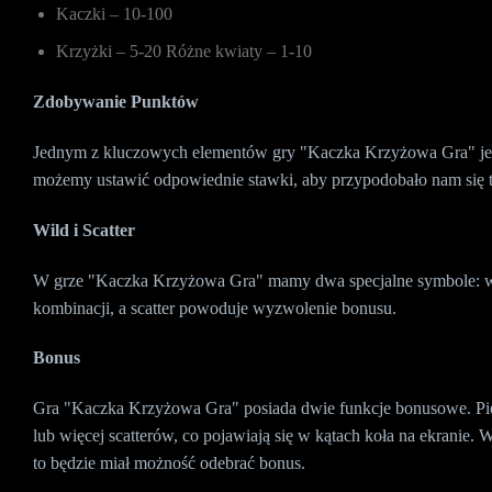
Kaczki – 10-100
Krzyżki – 5-20 Różne kwiaty – 1-10
Zdobywanie Punktów
Jednym z kluczowych elementów gry "Kaczka Krzyżowa Gra" jes
możemy ustawić odpowiednie stawki, aby przypodobało nam się to
Wild i Scatter
W grze "Kaczka Krzyżowa Gra" mamy dwa specjalne symbole: wild
kombinacji, a scatter powoduje wyzwolenie bonusu.
Bonus
Gra "Kaczka Krzyżowa Gra" posiada dwie funkcje bonusowe. Pie
lub więcej scatterów, co pojawiają się w kątach koła na ekranie
to będzie miał możność odebrać bonus.