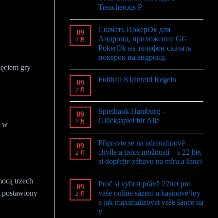
Treacherous P
Скачать ПокерОк для
09
Андроид, приложение GG
2 月
PokerOk на телефон скачать
покерок на андроид
ęciem gry
Fußball Kleinfeld Regeln
09
2 月
Spielbank Hamburg –
09
Glücksspiel für Alle
2 月
l w
Připravte se na adrenalinové
09
chvíle a tisíce možností – s 22 bet
2 月
si dopřejte zábavu na míru a šanci
ocą trzech
Proč si vybrat právě 22bet pro
09
vaše online sázení a kasinové hry
ę postawiony
2 月
a jak maximalizovat vaše šance na
v