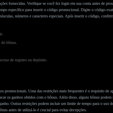
ruções fornecidas. Verifique se você fez login em sua conta antes de pros
ampo específico para inserir o código promocional. Digite o código exa
núsculas, números e caracteres especiais. Após inserir o código, confir
de.
e do bônus.
esso de registro ou depósito.
gos promocionais. Uma das restrições mais frequentes é o requisito de a
sacar os ganhos obtidos com o bônus. Além disso, alguns bônus podem s
anho. Outras restrições podem incluir um limite de tempo para o uso d
nus antes de utilizá-lo é crucial para evitar decepções.