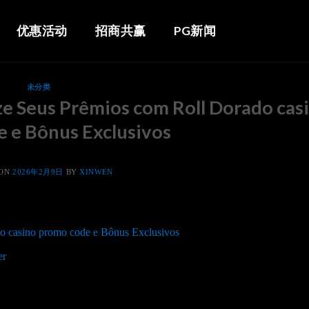
优惠活动
招商共赢
PG新闻
未分类
e Seus Prêmios com Roll Dorado cas
 e Bônus Exclusivos
 ON
2026年2月9日
BY
XINWEN
o casino promo code e Bônus Exclusivos
er