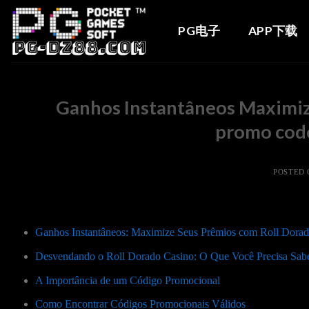
Skip
to
PG电子
APP下载
content
Ganhos Instantâneos Maximiz
promo code
POSTED
Ganhos Instantâneos: Maximize Seus Prêmios com Roll Dorad
Desvendando o Roll Dorado Casino: O Que Você Precisa Sab
A Importância de um Código Promocional
Como Encontrar Códigos Promocionais Válidos