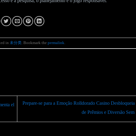
esso é a pesquisa, o planejamento e o jogo responsável.
ted in
未分类
. Bookmark the
permalink
.
Prepare-se para a Emoção Rolldorado Casino Desbloqueia
menta el
de Prêmios e Diversão Sem