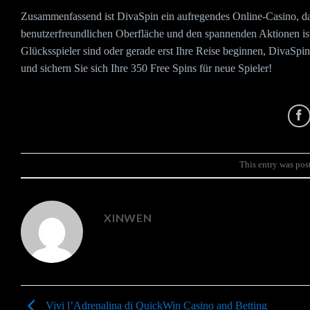
Zusammenfassend ist DivaSpin ein aufregendes Online-Casino, das e
benutzerfreundlichen Oberfläche und den spannenden Aktionen ist e
Glücksspieler sind oder gerade erst Ihre Reise beginnen, DivaSpi
und sichern Sie sich Ihre 350 Free Spins für neue Spieler!
This entry was pos
XINWEN
Vivi l’Adrenalina di QuickWin Casino and Betting