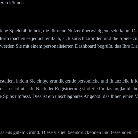
ieren können.
iche Spielebibliothek, die für neue Nutzer überwältigend sein kann. Da
tform machen es jedoch einfach, sich zurechtzufinden und die Spiele zu
erden Sie mit einem personalisierten Dashboard begrüßt, das Ihre Lieb
tellen, indem Sie einige grundlegende persönliche und finanzielle Inf
s – es lohnt sich. Nach der Registrierung sind Sie für das unglaublich
 Spins umfasst. Dies ist ein unschlagbares Angebot, das Ihnen einen 
 das aus gutem Grund. Diese visuell beeindruckenden und fesselnden Tite