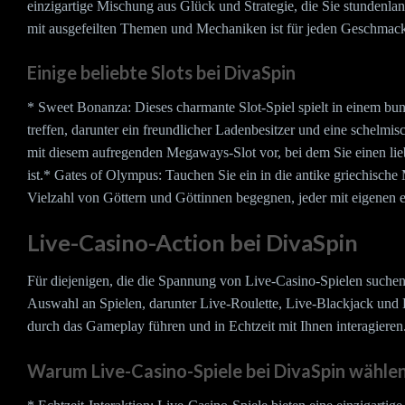
einzigartige Mischung aus Glück und Strategie, die Sie stundenlan
mit ausgefeilten Themen und Mechaniken ist für jeden Geschmack
Einige beliebte Slots bei DivaSpin
* Sweet Bonanza: Dieses charmante Slot-Spiel spielt in einem b
treffen, darunter ein freundlicher Ladenbesitzer und eine schel
mit diesem aufregenden Megaways-Slot vor, bei dem Sie einen lie
ist.* Gates of Olympus: Tauchen Sie ein in die antike griechisch
Vielzahl von Göttern und Göttinnen begegnen, jeder mit eigenen e
Live-Casino-Action bei DivaSpin
Für diejenigen, die die Spannung von Live-Casino-Spielen suchen,
Auswahl an Spielen, darunter Live-Roulette, Live-Blackjack und L
durch das Gameplay führen und in Echtzeit mit Ihnen interagieren
Warum Live-Casino-Spiele bei DivaSpin wähle