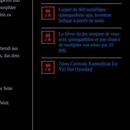
agieren und
tmosphäre
Lappel du défi numérique
09
hin zu
spinogambino app, laventure
2 月
ludique à portée de main.
La fièvre du jeu sempare de vous
09
avec spinogambino et une chance
2 月
de multiplier vos mises par 10
berall aus
000.
is, das dem
7slots Casinoda Kazandýran En
09
Ýyi Slot Oyunlarý
2 月
e Seite
 Welt