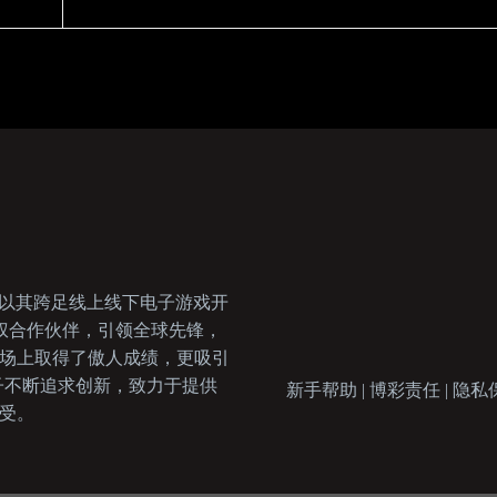
供应商，以其跨足线上线下电子游戏开
授权合作伙伴，引领全球先锋，
场上取得了傲人成绩，更吸引
子不断追求创新，致力于提供
新手帮助 | 博彩责任 | 隐私保
受。