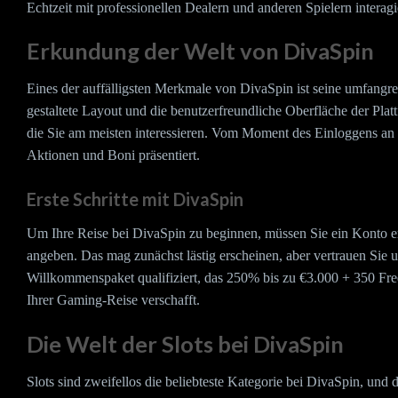
Echtzeit mit professionellen Dealern und anderen Spielern interag
Erkundung der Welt von DivaSpin
Eines der auffälligsten Merkmale von DivaSpin ist seine umfangre
gestaltete Layout und die benutzerfreundliche Oberfläche der Plat
die Sie am meisten interessieren. Vom Moment des Einloggens an w
Aktionen und Boni präsentiert.
Erste Schritte mit DivaSpin
Um Ihre Reise bei DivaSpin zu beginnen, müssen Sie ein Konto ers
angeben. Das mag zunächst lästig erscheinen, aber vertrauen Sie un
Willkommenspaket qualifiziert, das 250% bis zu €3.000 + 350 Free
Ihrer Gaming-Reise verschafft.
Die Welt der Slots bei DivaSpin
Slots sind zweifellos die beliebteste Kategorie bei DivaSpin, und