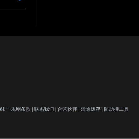
护 | 规则条款 | 联系我们 | 合营伙伴 | 清除缓存 | 防劫持工具