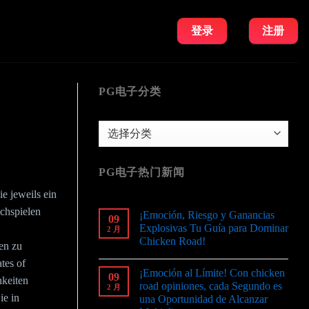
登录
注册
PG电子分类
PG
电
子
PG电子热门新闻
分
类
e jeweils ein
schspielen
¡Emoción, Riesgo y Ganancias
09
Explosivas Tu Guía para Dominar
2 月
Chicken Road!
en zu
tes of
¡Emoción al Límite! Con chicken
09
hkeiten
road opiniones, cada Segundo es
2 月
ie in
una Oportunidad de Alcanzar