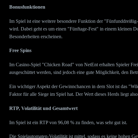
Bonusfunktionen
Im Spiel ist eine weitere besondere Funktion der "Fünfunddreißig
wird. Dabei geht es um einen "Fünftage-Fest" in einem kleinen 
Besonderheiten erscheinen.
Free Spins
Im Casino-Spiel "Chicken Road" von NetEnt erhalten Spieler Frei
ausgeschüttet werden, sind jedoch eine gute Möglichkeit, den Bet
Ein wichtiger Aspekt der Gewinnchancen in dem Slot ist das "Wild
Faktor für alle Siege im Spiel hat. Der Wert dieses Herds liegt 
RTP, Volatilität und Gesamtwert
Im Spiel ist ein RTP von 96,08 % zu finden, was sehr gut ist.
Die Spielautomaten-Volatilität ist mittel, sodass es keine hoh