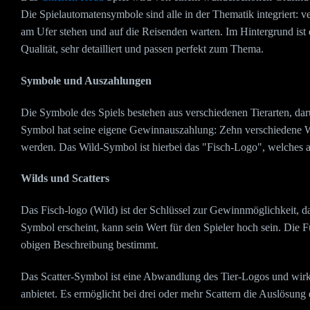
Die Spielautomatensymbole sind alle in der Thematik integriert: 
am Ufer stehen und auf die Reisenden warten. Im Hintergrund ist
Qualität, sehr detailliert und passen perfekt zum Thema.
Symbole und Auszahlungen
Die Symbole des Spiels bestehen aus verschiedenen Tierarten, daru
Symbol hat seine eigene Gewinnauszahlung: Zehn verschiedene We
werden. Das Wild-Symbol ist hierbei das "Fisch-Logo", welches a
Wilds und Scatters
Das Fisch-logo (Wild) ist der Schlüssel zur Gewinnmöglichkeit, 
Symbol erscheint, kann sein Wert für den Spieler hoch sein. Die F
obigen Beschreibung bestimmt.
Das Scatter-Symbol ist eine Abwandlung des Tier-Logos und wirk
anbietet. Es ermöglicht bei drei oder mehr Scattern die Auslösung 