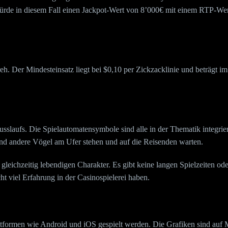
ürde in diesem Fall einen Jackpot-Wert von 8’000€ mit einem RTP-We
h. Der Mindesteinsatz liegt bei $0,10 per Zickzacklinie und beträgt im 
usslaufs. Die Spielautomatensymbole sind alle in der Thematik integrier
end andere Vögel am Ufer stehen und auf die Reisenden warten.
gleichzeitig lebendigen Charakter. Es gibt keine langen Spielzeiten o
cht viel Erfahrung in der Casinospielerei haben.
formen wie Android und iOS gespielt werden. Die Grafiken sind auf 