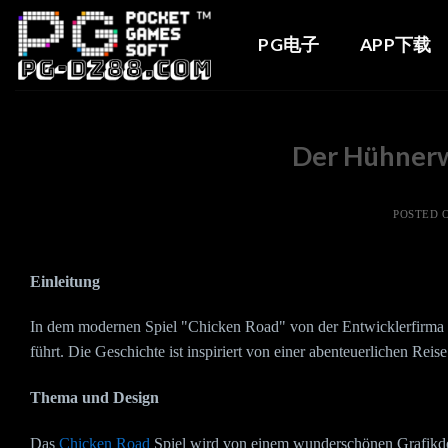
Skip
to
PG电子
APP下载
content
Der Hühnerw
POSTED 
Einleitung
In dem modernen Spiel "Chicken Road" von der Entwicklerfirma N
führt. Die Geschichte ist inspiriert von einer abenteuerlichen Reise
Thema und Design
Das
Chicken Road
Spiel wird von einem wunderschönen Grafikdesi