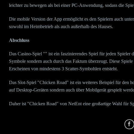
leichter zu bewegen als bei einer PC-Anwendung, sodass die Spi
Die mobile Version der App ermöglicht es den Spielern auch unt
sowohl im Heimbetrieb als auch außerhalb des Hauses.
Abschluss
Das Casino-Spiel "" ist ein faszinierendes Spiel für jeden Spiele
Symbole sondern auch durch das Faktum überzeugt. Diese Spiele 
Erscheinen von mindestens 3 Scatter-Symbohlen entsteht.
Das Slot-Spiel "Chicken Road" ist ein weiteres Beispiel für den
auf Desktop-Geräten sondern auch über Mobilgerät gespielt werde
Daher ist "Chicken Road" von NetEnt eine großartige Wahl für Spie