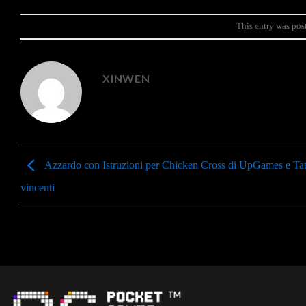
This entry was pos
XINWEN
Azzardo con Istruzioni per Chicken Cross di UpGames e Tat
vincenti