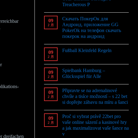
Treacherous P
Скачать ПокерОк для
09
erreichbar
Андроид, приложение GG
2 月
e
PokerOk на телефон скачать
покерок на андроид
Fußball Kleinfeld Regeln
09
2 月
r
Spielbank Hamburg –
09
Glücksspiel für Alle
2 月
likations-
Připravte se na adrenalinové
09
chvíle a tisíce možností – s 22 bet
2 月
si dopřejte zábavu na míru a šanci
Proč si vybrat právě 22bet pro
09
vaše online sázení a kasinové hry
2 月
a jak maximalizovat vaše šance na
v
r dreifachen