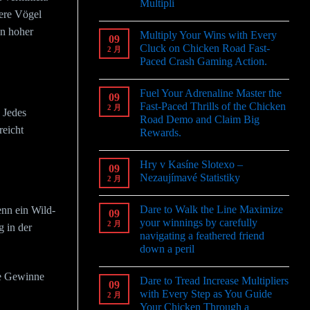
Multipli
dere Vögel
on hoher
Multiply Your Wins with Every
09
Cluck on Chicken Road Fast-
2 月
Paced Crash Gaming Action.
Fuel Your Adrenaline Master the
09
Fast-Paced Thrills of the Chicken
2 月
 Jedes
Road Demo and Claim Big
reicht
Rewards.
Hry v Kasíne Slotexo –
09
Nezaujímavé Statistiky
2 月
Dare to Walk the Line Maximize
enn ein Wild-
09
your winnings by carefully
2 月
g in der
navigating a feathered friend
down a peril
re Gewinne
Dare to Tread Increase Multipliers
09
with Every Step as You Guide
2 月
Your Chicken Through a