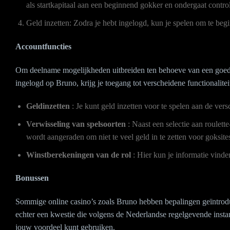
als startkapitaal aan een beginnend gokker en ondergaat contr
Geld inzetten: Zodra je hebt ingelogd, kun je spelen om te be
Accountfuncties
Om deelname mogelijkheden uitbreiden ten behoeve van een goede tij
ingelogd op Bruno, krijg je toegang tot verscheidene functionalite
Geldinzetten
: Je kunt geld inzetten voor te spelen aan de ver
Verwisseling van spelsoorten
: Naast een selectie aan roulett
wordt aangeraden om niet te veel geld in te zetten voor goksites
Winstberekeningen van de rol
: Hier kun je informatie vind
Bonussen
Sommige online casino’s zoals Bruno hebben bepalingen geïntrodu
echter een kwestie die volgens de Nederlandse regelgevende instant
jouw voordeel kunt gebruiken.