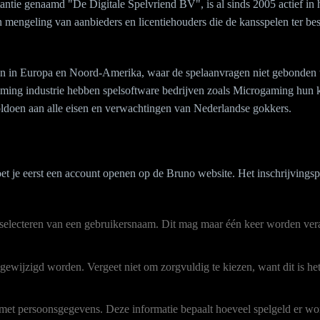
ntie genaamd "De Digitale Spelvriend BV", is al sinds 2005 actief in h
een mengeling van aanbieders en licentiehouders die de kansspelen ter be
oden in Europa en Noord-Amerika, waar de spelaanvragen niet gebonden
gaming industrie hebben spelsoftware bedrijven zoals Microgaming hun 
oldoen aan alle eisen en verwachtingen van Nederlandse gokkers.
et je eerst een account openen op de Bruno website. Het inschrijvingsp
t selecteren van een gebruikersnaam. Dit mag maar één keer worden ver
wijzigd worden. Vergeet niet om zorgvuldig te kiezen, want dit is het
n met persoonsgegevens. Deze informatie bepaalt hoeveel spelgeld er wor