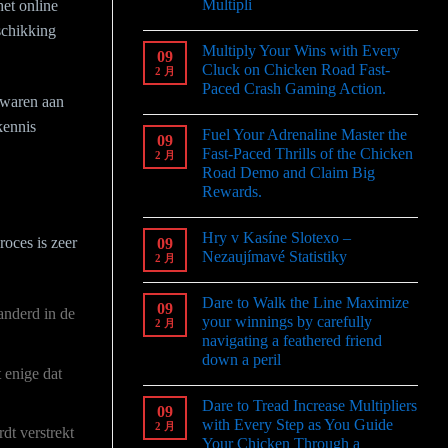
Multipli
et online
schikking
Multiply Your Wins with Every
09
Cluck on Chicken Road Fast-
2 月
Paced Crash Gaming Action.
 waren aan
kennis
Fuel Your Adrenaline Master the
09
Fast-Paced Thrills of the Chicken
2 月
Road Demo and Claim Big
Rewards.
Hry v Kasíne Slotexo –
roces is zeer
09
Nezaujímavé Statistiky
2 月
Dare to Walk the Line Maximize
09
anderd in de
your winnings by carefully
2 月
navigating a feathered friend
down a peril
 enige dat
Dare to Tread Increase Multipliers
09
with Every Step as You Guide
2 月
dt verstrekt
Your Chicken Through a