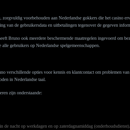
te, zorgvuldig voorbehouden aan Nederlandse gokkers die het casino e
ing van de gebruikersdata en uitbetalingen tegenover de gegeven inform
n, heeft Bruno ook meerdere beschermende maatregelen ingevoerd om bez
te alle gebruikers op Nederlandse spelgemeenschappen.
 Bruno verschillende opties voor kennis en klantcontact om problemen van
oden in Nederlandse taal.
ren zijn onderstaande:
r in de nacht op werkdagen en op zaterdagnamiddag (onderhoudsdienst)