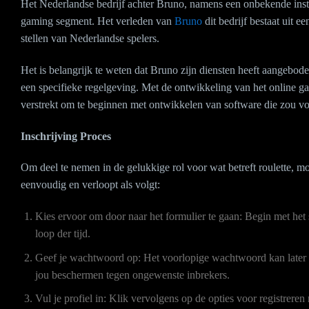
Het Nederlandse bedrijf achter Bruno, namens een onbekende insta
gaming segment. Het verleden van
Bruno
dit bedrijf bestaat uit 
stellen van Nederlandse spelers.
Het is belangrijk te weten dat Bruno zijn diensten heeft aangeb
een specifieke regelgeving. Met de ontwikkeling van het online 
verstrekt om te beginnen met ontwikkelen van software die zou v
Inschrijving Proces
Om deel te nemen in de gelukkige rol voor wat betreft roulette, mo
eenvoudig en verloopt als volgt:
Kies ervoor om door naar het formulier te gaan: Begin met he
loop der tijd.
Geef je wachtwoord op: Het voorlopige wachtwoord kan later ge
jou beschermen tegen ongewenste inbrekers.
Vul je profiel in: Klik vervolgens op de opties voor registrere