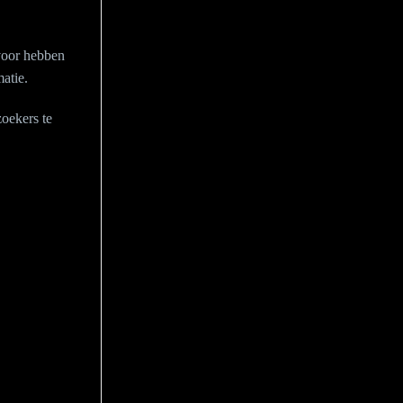
rvoor hebben
atie.
oekers te
.