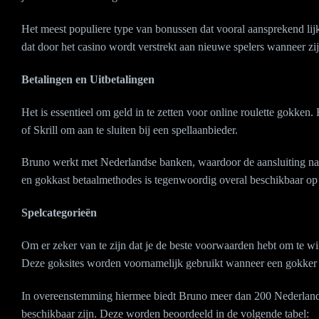
Het meest populiere type van bonussen dat vooral aansprekend lij
dat door het casino wordt verstrekt aan nieuwe spelers wanneer zij z
Betalingen en Uitbetalingen
Het is essentieel om geld in te zetten voor online roulette gokken
of Skrill om aan te sluiten bij een spellaanbieder.
Bruno werkt met Nederlandse banken, waardoor de aansluiting naa
en gokkast betaalmethodes is tegenwoordig overal beschikbaar op
Spelcategorieën
Om er zeker van te zijn dat je de beste voorwaarden hebt om te wi
Deze goksites worden voornamelijk gebruikt wanneer een gokker ni
In overeenstemming hiermee biedt Bruno meer dan 200 Nederlandse 
beschikbaar zijn. Deze worden beoordeeld in de volgende tabel: