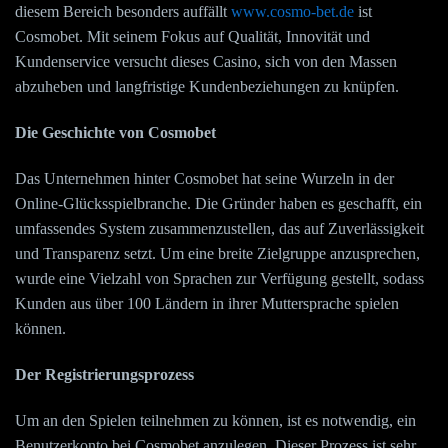
diesem Bereich besonders auffällt
www.cosmo-bet.de
ist
Cosmobet. Mit seinem Fokus auf Qualität, Innovität und
Kundenservice versucht dieses Casino, sich von den Massen
abzuheben und langfristige Kundenbeziehungen zu knüpfen.
Die Geschichte von Cosmobet
Das Unternehmen hinter Cosmobet hat seine Wurzeln in der
Online-Glücksspielbranche. Die Gründer haben es geschafft, ein
umfassendes System zusammenzustellen, das auf Zuverlässigkeit
und Transparenz setzt. Um eine breite Zielgruppe anzusprechen,
wurde eine Vielzahl von Sprachen zur Verfügung gestellt, sodass
Kunden aus über 100 Ländern in ihrer Muttersprache spielen
können.
Der Registrierungsprozess
Um an den Spielen teilnehmen zu können, ist es notwendig, ein
Benutzerkonto bei Cosmobet anzulegen. Dieser Prozess ist sehr