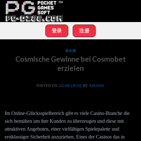
Skip
to
content
登录
注册
未分类
Cosmische Gewinne bei Cosmobet
erzielen
POSTED ON
2026年2月9日
BY
XINWEN
Im Online-Glücksspielbereich gibt es viele Casino-Branche die
sich bemühen um ihre Kunden zu überzeugen und diese mit
attraktiven Angeboten, einer vielfältigen Spielepalette und
erstklassiger Sicherheit anzuziehen. Eines der Casinos das in