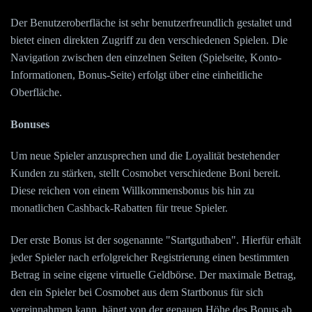
Der Benutzeroberfläche ist sehr benutzerfreundlich gestaltet und
bietet einen direkten Zugriff zu den verschiedenen Spielen. Die
Navigation zwischen den einzelnen Seiten (Spielseite, Konto-
Informationen, Bonus-Seite) erfolgt über eine einheitliche
Oberfläche.
Bonuses
Um neue Spieler anzusprechen und die Loyalität bestehender
Kunden zu stärken, stellt Cosmobet verschiedene Boni bereit.
Diese reichen von einem Willkommensbonus bis hin zu
monatlichen Cashback-Rabatten für treue Spieler.
Der erste Bonus ist der sogenannte "Startguthaben". Hierfür erhält
jeder Spieler nach erfolgreicher Registrierung einen bestimmten
Betrag in seine eigene virtuelle Geldbörse. Der maximale Betrag,
den ein Spieler bei Cosmobet aus dem Startbonus für sich
vereinnahmen kann, hängt von der genauen Höhe des Bonus ab