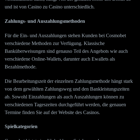
und ist von Casino zu Casino unterschiedlich.
Zahlungs- und Auszahlungsmethoden
Für die Ein- und Auszahlungen stehen Kunden bei Cosmobet
verschiedene Methoden zur Verfügung. Klassische
Banküberweisungen sind genauso Teil des Angebots wie auch
verschiedene Online-Wallets, darunter auch Ewallets als
Bezahlmethode.
Die Bearbeitungszeit der einzelnen Zahlungsmethode hängt stark
von dem gewählten Zahlungsweg und den Bankleistungszeiten
ab. Sowohl Einzahlungen als auch Auszahlungen können zu
verschiedenen Tageszeiten durchgeführt werden, die genauen
Termine finden Sie auf der Website des Casinos.
Spielkategorien