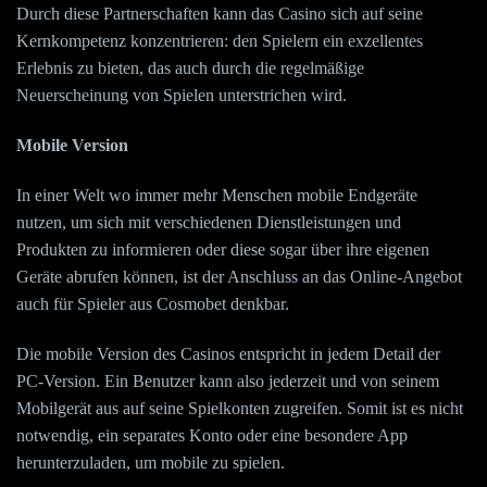
Durch diese Partnerschaften kann das Casino sich auf seine
Kernkompetenz konzentrieren: den Spielern ein exzellentes
Erlebnis zu bieten, das auch durch die regelmäßige
Neuerscheinung von Spielen unterstrichen wird.
Mobile Version
In einer Welt wo immer mehr Menschen mobile Endgeräte
nutzen, um sich mit verschiedenen Dienstleistungen und
Produkten zu informieren oder diese sogar über ihre eigenen
Geräte abrufen können, ist der Anschluss an das Online-Angebot
auch für Spieler aus Cosmobet denkbar.
Die mobile Version des Casinos entspricht in jedem Detail der
PC-Version. Ein Benutzer kann also jederzeit und von seinem
Mobilgerät aus auf seine Spielkonten zugreifen. Somit ist es nicht
notwendig, ein separates Konto oder eine besondere App
herunterzuladen, um mobile zu spielen.