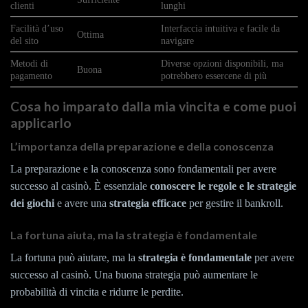
clienti
lunghi
Facilità d’uso
Interfaccia intuitiva e facile da
Ottima
del sito
navigare
Metodi di
Diverse opzioni disponibili, ma
Buona
pagamento
potrebbero essercene di più
Cosa ho imparato dalla mia vincita e come puoi
applicarlo
L’importanza della preparazione e della conoscenza
La preparazione e la conoscenza sono fondamentali per avere
successo al casinò. È essenziale
conoscere le regole e le strategie
dei giochi
e avere una
strategia efficace
per gestire il bankroll.
La fortuna aiuta, ma la strategia è fondamentale
La fortuna può aiutare, ma la
strategia è fondamentale
per avere
successo al casinò. Una buona strategia può aumentare le
probabilità di vincita e ridurre le perdite.