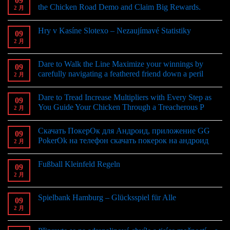
09
the Chicken Road Demo and Claim Big Rewards.
2 月
Hry v Kasíne Slotexo – Nezaujímavé Statistiky
09
2 月
Dare to Walk the Line Maximize your winnings by
09
carefully navigating a feathered friend down a peril
2 月
Dare to Tread Increase Multipliers with Every Step as
09
You Guide Your Chicken Through a Treacherous P
2 月
Скачать ПокерОк для Андроид, приложение GG
09
PokerOk на телефон скачать покерок на андроид
2 月
Fußball Kleinfeld Regeln
09
2 月
Spielbank Hamburg – Glücksspiel für Alle
09
2 月