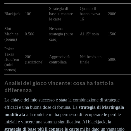
Strategia di
Quando il
Blackjack
10€
base + contare
banco aveva
200€
le carte
16
Slot
Nessuna
Machine
0.50€
strategia (puro
Al 15° spin
150€
(bonus)
caso)
Poker
Texas
20€
Aggressività
Nel heads-up
Hold’em
500€
(iscrizione)
controllata
finale
(mini
torneo)
Analisi del gioco vincente: cosa ha fatto la
differenza
La chiave del mio successo è stata la combinazione di strategie
efficaci e una buona dose di fortuna. La
strategia di Martingala
modificata
alla roulette mi ha permesso di recuperare le perdite
iniziali e vincere una somma significativa. Al blackjack, la
strategia di base più il contare le carte
mi ha dato un vantaggio