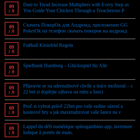
Dare to Tread Increase Multipliers with Every Step as
09
You Guide Your Chicken Through a Treacherous P
2 月
Скачать ПокерОк для Андроид, приложение GG
09
PokerOk на телефон скачать покерок на андроид
2 月
Fußball Kleinfeld Regeln
09
2 月
Spielbank Hamburg – Glücksspiel für Alle
09
2 月
Připravte se na adrenalinové chvíle a tisíce možností – s
09
22 bet si dopřejte zábavu na míru a šanci
2 月
Proč si vybrat právě 22bet pro vaše online sázení a
09
kasinové hry a jak maximalizovat vaše šance na v
2 月
Lappel du défi numérique spinogambino app, laventure
09
ludique à portée de main.
2 月