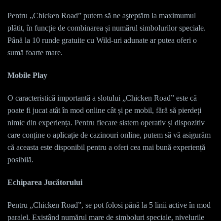
Pentru „Chicken Road” putem să ne aşteptăm la maximumul
plătit, în funcție de combinarea și numărul simbolurilor speciale.
Până la 10 runde gratuite cu Wild-uri adunate ar putea oferi o
sumă foarte mare.
Mobile Play
O caracteristică importantă a slotului „Chicken Road” este că
poate fi jucat atât în mod online cât și pe mobil, fără să pierdeți
nimic din experiența. Pentru fiecare sistem operativ și dispozitiv
care conține o aplicație de cazinouri online, putem să vă asigurăm
că aceasta este disponibil pentru a oferi cea mai bună experiență
posibilă.
Echiparea Jucătorului
Pentru „Chicken Road”, se pot folosi până la 5 linii active în mod
paralel. Existând numărul mare de simboluri speciale, nivelurile