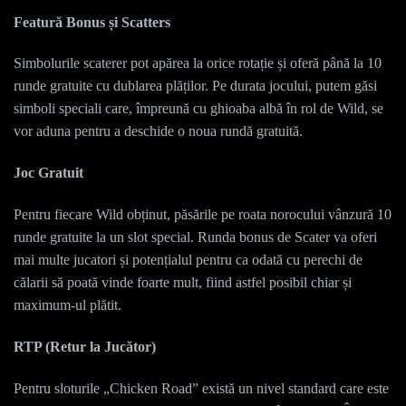
Featură Bonus și Scatters
Simbolurile scaterer pot apărea la orice rotație și oferă până la 10
runde gratuite cu dublarea plăților. Pe durata jocului, putem găsi
simboli speciali care, împreună cu ghioaba albă în rol de Wild, se
vor aduna pentru a deschide o noua rundă gratuită.
Joc Gratuit
Pentru fiecare Wild obținut, păsările pe roata norocului vânzură 10
runde gratuite la un slot special. Runda bonus de Scater va oferi
mai multe jucatori și potențialul pentru ca odată cu perechi de
călarii să poată vinde foarte mult, fiind astfel posibil chiar și
maximum-ul plătit.
RTP (Retur la Jucător)
Pentru sloturile „Chicken Road” există un nivel standard care este