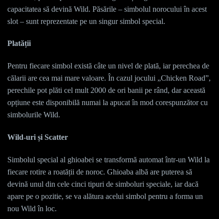
capacitatea să devină Wild. Păsările – simbolul norocului în acest
slot – sunt reprezentate pe un singur simbol special.
Platății
Pentru fiecare simbol există câte un nivel de plată, iar perechea de
călarii are cea mai mare valoare. În cazul jocului „Chicken Road”,
perechile pot plăti cel mult 2000 de ori banii pe rând, dar această
opțiune este disponibilă numai la apucat în mod corespunzător cu
simbolurile Wild.
Wild-uri și Scatter
Simbolul special al ghioabei se transformă automat într-un Wild la
fiecare rotire a roatății de noroc. Ghioaba albă are puterea să
devină unul din cele cinci tipuri de simboluri speciale, iar dacă
apare pe o pozitie, se va alătura acelui simbol pentru a forma un
nou Wild în loc.