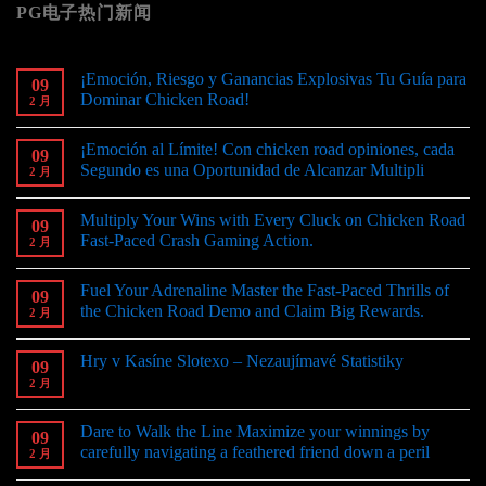
PG电子热门新闻
分
类
¡Emoción, Riesgo y Ganancias Explosivas Tu Guía para
09
Dominar Chicken Road!
2 月
¡Emoción al Límite! Con chicken road opiniones, cada
09
Segundo es una Oportunidad de Alcanzar Multipli
2 月
Multiply Your Wins with Every Cluck on Chicken Road
09
Fast-Paced Crash Gaming Action.
2 月
Fuel Your Adrenaline Master the Fast-Paced Thrills of
09
the Chicken Road Demo and Claim Big Rewards.
2 月
Hry v Kasíne Slotexo – Nezaujímavé Statistiky
09
2 月
Dare to Walk the Line Maximize your winnings by
09
carefully navigating a feathered friend down a peril
2 月