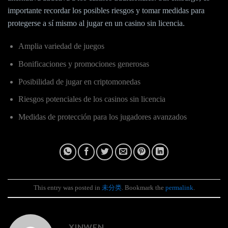
importante recordar los posibles riesgos y tomar medidas para
protegerse a sí mismo al jugar en un casino sin licencia.
Amplia variedad de juegos
Bonificaciones y promociones generosas
Posibilidad de jugar en criptomonedas
Riesgos potenciales de los casinos sin licencia
Medidas de protección para los jugadores avanzados
This entry was posted in
未分类
. Bookmark the
permalink
.
XINWEN