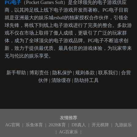
PG电子
（Pocket Games Soft）是全球领先的电子游戏供应
商，以其跨足线上线下电子游戏开发而著称。PG电子目前
就是亚洲最大的娱乐城esball的独家授权合作伙伴，引领全
球先锋，将线下到线上电子游戏进行了完美的整合。多款游
戏不仅在市场上取得了傲人成绩，更吸引了广泛的玩家群
体，成为了全球顶尖的电子游戏品牌。PG电子不断追求创
新，致力于提供最优质、最具创意的游戏体验，为玩家带来
无与伦比的娱乐享受。
新手帮助 | 博彩责任 | 隐私保护 | 规则条款 | 联系我们 | 合营
伙伴 | 清除缓存 | 防劫持工具
友情推荐
AG官网
|
乐鱼体育
|
2028体育
|
DB真人
|
开元棋牌
|
九游娱乐
|
AG百家乐
|