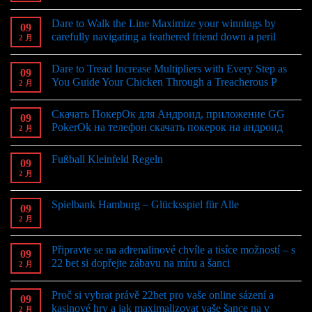
Dare to Walk the Line Maximize your winnings by
09
carefully navigating a feathered friend down a peril
2 月
Dare to Tread Increase Multipliers with Every Step as
09
You Guide Your Chicken Through a Treacherous P
2 月
Скачать ПокерОк для Андроид, приложение GG
09
PokerOk на телефон скачать покерок на андроид
2 月
Fußball Kleinfeld Regeln
09
2 月
Spielbank Hamburg – Glücksspiel für Alle
09
2 月
Připravte se na adrenalinové chvíle a tisíce možností – s
09
22 bet si dopřejte zábavu na míru a šanci
2 月
Proč si vybrat právě 22bet pro vaše online sázení a
09
kasinové hry a jak maximalizovat vaše šance na v
2 月