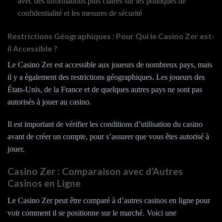
avec des informations plus claires sur les politiques de
confidentialité et les mesures de sécurité
Restrictions Géographiques : Pour Qui le Casino Zer est-
il Accessible ?
Le Casino Zer est accessible aux joueurs de nombreux pays, mais
il y a également des restrictions géographiques. Les joueurs des
États-Unis, de la France et de quelques autres pays ne sont pas
autorisés à jouer au casino.
Il est important de vérifier les conditions d’utilisation du casino
avant de créer un compte, pour s’assurer que vous êtes autorisé à
jouer.
Casino Zer : Comparaison avec d’Autres
Casinos en Ligne
Le Casino Zer peut être comparé à d’autres casinos en ligne pour
voir comment il se positionne sur le marché. Voici une