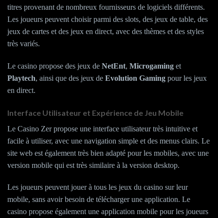
titres provenant de nombreux fournisseurs de logiciels différents.
Les joueurs peuvent choisir parmi des slots, des jeux de table, des
jeux de cartes et des jeux en direct, avec des thèmes et des styles
très variés.
Le casino propose des jeux de
NetEnt
,
Microgaming
et
Playtech
, ainsi que des jeux de
Evolution Gaming
pour les jeux
en direct.
Interface Utilisateur et Expérience de Jeu Mobile
Le Casino Zer propose une interface utilisateur très intuitive et
facile à utiliser, avec une navigation simple et des menus clairs. Le
site web est également très bien adapté pour les mobiles, avec une
version mobile qui est très similaire à la version desktop.
Les joueurs peuvent jouer à tous les jeux du casino sur leur
mobile, sans avoir besoin de télécharger une application. Le
casino propose également une application mobile pour les joueurs