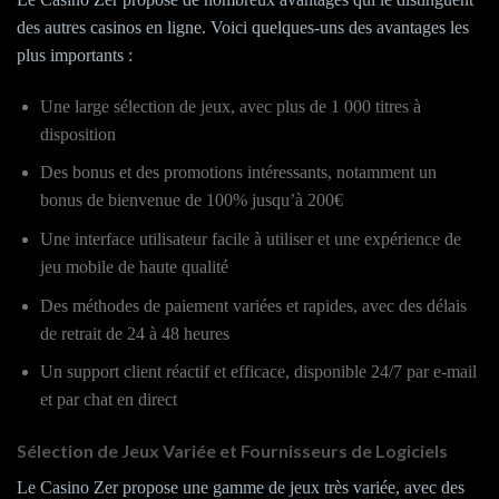
des autres casinos en ligne. Voici quelques-uns des avantages les
plus importants :
Une large sélection de jeux, avec plus de 1 000 titres à
disposition
Des bonus et des promotions intéressants, notamment un
bonus de bienvenue de 100% jusqu’à 200€
Une interface utilisateur facile à utiliser et une expérience de
jeu mobile de haute qualité
Des méthodes de paiement variées et rapides, avec des délais
de retrait de 24 à 48 heures
Un support client réactif et efficace, disponible 24/7 par e-mail
et par chat en direct
Sélection de Jeux Variée et Fournisseurs de Logiciels
Le Casino Zer propose une gamme de jeux très variée, avec des