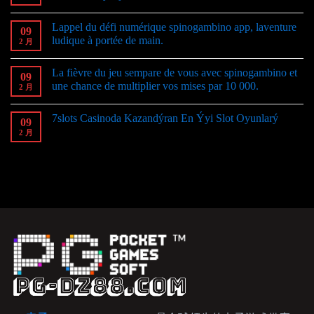
Lappel du défi numérique spinogambino app, laventure
09
ludique à portée de main.
2 月
La fièvre du jeu sempare de vous avec spinogambino et
09
une chance de multiplier vos mises par 10 000.
2 月
7slots Casinoda Kazandýran En Ýyi Slot Oyunlarý
09
2 月