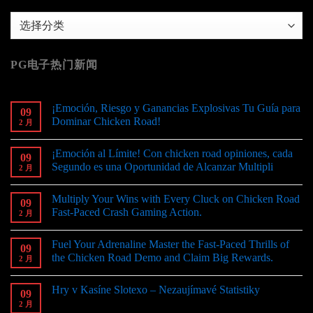
PG
电
子
PG电子热门新闻
分
类
¡Emoción, Riesgo y Ganancias Explosivas Tu Guía para
09
Dominar Chicken Road!
2 月
¡Emoción al Límite! Con chicken road opiniones, cada
09
Segundo es una Oportunidad de Alcanzar Multipli
2 月
Multiply Your Wins with Every Cluck on Chicken Road
09
Fast-Paced Crash Gaming Action.
2 月
Fuel Your Adrenaline Master the Fast-Paced Thrills of
09
the Chicken Road Demo and Claim Big Rewards.
2 月
Hry v Kasíne Slotexo – Nezaujímavé Statistiky
09
2 月