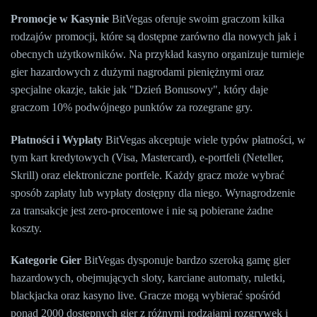
Promocje w Kasynie
BitVegas oferuje swoim graczom kilka
rodzajów promocji, które są dostępne zarówno dla nowych jak i
obecnych użytkowników. Na przykład kasyno organizuje turnieje
gier hazardowych z dużymi nagrodami pieniężnymi oraz
specjalne okazje, takie jak "Dzień Bonusowy", który daje
graczom 10% podwójnego punktów za rozegrane gry.
Płatności i Wypłaty
BitVegas akceptuje wiele typów płatności, w
tym kart kredytowych (Visa, Mastercard), e-portfeli (Neteller,
Skrill) oraz elektroniczne portfele. Każdy gracz może wybrać
sposób zapłaty lub wypłaty dostępny dla niego. Wynagrodzenie
za transakcje jest zero-procentowe i nie są pobierane żadne
koszty.
Kategorie Gier
BitVegas dysponuje bardzo szeroką gamę gier
hazardowych, obejmujących sloty, karciane automaty, ruletki,
blackjacka oraz kasyno live. Gracze mogą wybierać spośród
ponad 2000 dostępnych gier z różnymi rodzajami rozgrywek i