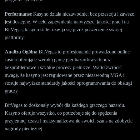
Performanse
Kasyno działa niezawodnie, bez przestoju i zawsze
jest dostępne. W celu zapewnienia najwyższej jakości gracji na
BitVegas, kasyno stale rozwija się przez poszerzenie swojej
platformy.
Analiza Ogólna
BitVegas to profesjonalnie prowadzone online
casino oferujące szeroką gamę gier hazardowych oraz
bezproblemowe i szybkie procesy płatnicze. Warto zwrócić
uwagę, że kasyno jest regulowane przez niezawodną MGA i
stosuje najwyższe standardy jakości oprogramowania do obsługi
graczy.
BitVegas to doskonały wybór dla każdego graczego hazardu.
Kasyno oferuje wszystko, co potrzebuje się do spędzenia
przyjemnej czasu i maksymalizowanie swoich szans na zdobycie
nagrody pieniężnej.