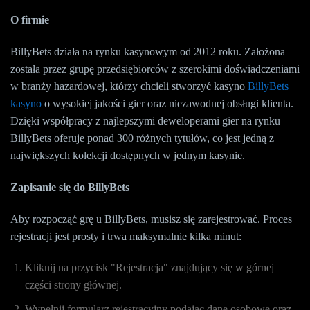
O firmie
BillyBets działa na rynku kasynowym od 2012 roku. Założona
została przez grupę przedsiębiorców z szerokimi doświadczeniami
w branży hazardowej, którzy chcieli stworzyć kasyno
BillyBets
kasyno
o wysokiej jakości gier oraz niezawodnej obsługi klienta.
Dzięki współpracy z najlepszymi deweloperami gier na rynku
BillyBets oferuje ponad 300 różnych tytułów, co jest jedną z
największych kolekcji dostępnych w jednym kasynie.
Zapisanie się do BillyBets
Aby rozpocząć grę u BillyBets, musisz się zarejestrować. Proces
rejestracji jest prosty i trwa maksymalnie kilka minut:
Kliknij na przycisk "Rejestracja" znajdujący się w górnej
części strony głównej.
Wypełnij formularz rejestracyjny podając dane osobowe oraz