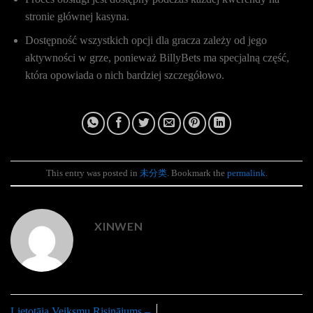
stronie głównej kasyna.
Dostępność wszystkich opcji dla gracza zależy od jego
aktywności w grze, ponieważ BillyBets ma specjalną część,
która opowiada o nich bardziej szczegółowo.
This entry was posted in
未分类
. Bookmark the
permalink
.
XINWEN
Lietotāja Veiksmu Risinājums –