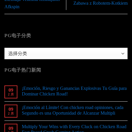
Zabawa z Robotem-Kotkiem
Afkspin
PG电子分类
PG
电
子
PG电子热门新闻
分
类
¡Emoción, Riesgo y Ganancias Explosivas Tu Guía para
09
Dominar Chicken Road!
2 月
¡Emoción al Límite! Con chicken road opiniones, cada
09
Segundo es una Oportunidad de Alcanzar Multipli
2 月
Multiply Your Wins with Every Cluck on Chicken Road
09