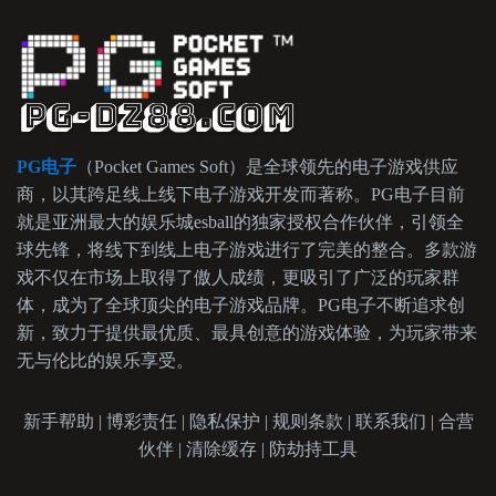
PG电子
（Pocket Games Soft）是全球领先的电子游戏供应
商，以其跨足线上线下电子游戏开发而著称。PG电子目前
就是亚洲最大的娱乐城esball的独家授权合作伙伴，引领全
球先锋，将线下到线上电子游戏进行了完美的整合。多款游
戏不仅在市场上取得了傲人成绩，更吸引了广泛的玩家群
体，成为了全球顶尖的电子游戏品牌。PG电子不断追求创
新，致力于提供最优质、最具创意的游戏体验，为玩家带来
无与伦比的娱乐享受。
新手帮助 | 博彩责任 | 隐私保护 | 规则条款 | 联系我们 | 合营
伙伴 | 清除缓存 | 防劫持工具