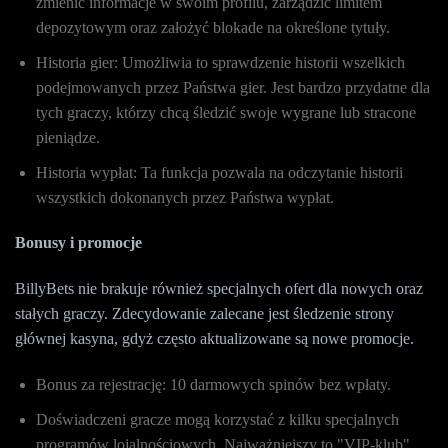
zmienić informacje w swoim profilu, zarządzić limitem
depozytowym oraz założyć blokade na określone tytuły.
Historia gier: Umożliwia to sprawdzenie historii wszelkich
podejmowanych przez Państwa gier. Jest bardzo przydatne dla
tych graczy, którzy chcą śledzić swoje wygrane lub stracone
pieniądze.
Historia wypłat: Ta funkcja pozwala na odczytanie historii
wszystkich dokonanych przez Państwa wypłat.
Bonusy i promocje
BillyBets nie brakuje również specjalnych ofert dla nowych oraz
stałych graczy. Zdecydowanie zalecane jest śledzenie strony
głównej kasyna, gdyż często aktualizowane są nowe promocje.
Bonus za rejestrację: 10 darmowych spinów bez wpłaty.
Doświadczeni gracze mogą korzystać z kilku specjalnych
programów lojalnościowych. Najważniejszy to "VIP-klub",