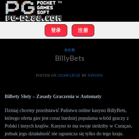
Skip
to
content
登录
注册
未分类
BillyBets
POSTED ON
2026年2月5日
BY
XINWEN
Bilbety Sloty – Zasady Graczenia w Automaty
Dzisiaj chcemy przedstawić Państwu online kasyno BillyBets,
którego oferta gier jest coraz bardziej popularna wśród graczy z
Polski i innych krajów. Kasyno to ma swoje siedziby w Curaçao,
jednak jego działalność nie ogranicza się tylko do tego kraju.