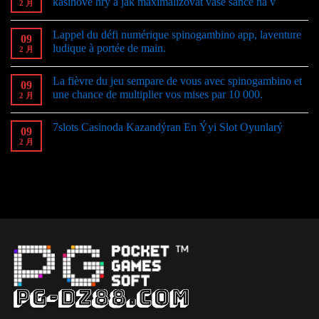
kasinové hry a jak maximalizovat vaše šance na v
2 月
Lappel du défi numérique spinogambino app, laventure
09
ludique à portée de main.
2 月
La fièvre du jeu sempare de vous avec spinogambino et
09
une chance de multiplier vos mises par 10 000.
2 月
7slots Casinoda Kazandýran En Ýyi Slot Oyunlarý
09
2 月