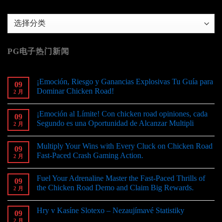
PG
电
子
PG电子热门新闻
分
类
¡Emoción, Riesgo y Ganancias Explosivas Tu Guía para
09
Dominar Chicken Road!
2 月
¡Emoción al Límite! Con chicken road opiniones, cada
09
Segundo es una Oportunidad de Alcanzar Multipli
2 月
Multiply Your Wins with Every Cluck on Chicken Road
09
Fast-Paced Crash Gaming Action.
2 月
Fuel Your Adrenaline Master the Fast-Paced Thrills of
09
the Chicken Road Demo and Claim Big Rewards.
2 月
Hry v Kasíne Slotexo – Nezaujímavé Statistiky
09
2 月