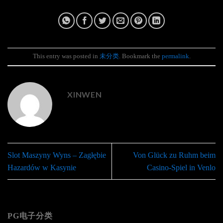
This entry was posted in
未分类
. Bookmark the
permalink
.
XINWEN
Slot Maszyny Wyns – Zagłębie
Von Glück zu Ruhm beim
Hazardów w Kasynie
Casino-Spiel in Venlo
PG电子分类