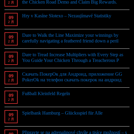
the Chicken Road Demo and Claim Big Rewards.
2 月
Hry v Kasíne Slotexo – Nezaujímavé Statistiky
09
2 月
Dare to Walk the Line Maximize your winnings by
09
carefully navigating a feathered friend down a peril
2 月
Dare to Tread Increase Multipliers with Every Step as
09
You Guide Your Chicken Through a Treacherous P
2 月
Скачать ПокерОк для Андроид, приложение GG
09
PokerOk на телефон скачать покерок на андроид
2 月
Fußball Kleinfeld Regeln
09
2 月
Spielbank Hamburg – Glücksspiel für Alle
09
2 月
Připravte se na adrenalinové chvíle a tisíce možností – s