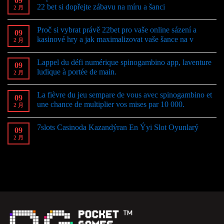
09
22 bet si dopřejte zábavu na míru a šanci
2 月
Proč si vybrat právě 22bet pro vaše online sázení a
09
kasinové hry a jak maximalizovat vaše šance na v
2 月
Lappel du défi numérique spinogambino app, laventure
09
ludique à portée de main.
2 月
La fièvre du jeu sempare de vous avec spinogambino et
09
une chance de multiplier vos mises par 10 000.
2 月
7slots Casinoda Kazandýran En Ýyi Slot Oyunlarý
09
2 月