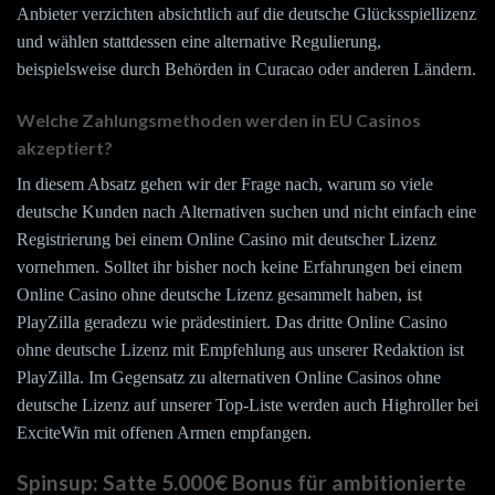
Anbieter verzichten absichtlich auf die deutsche Glücksspiellizenz
und wählen stattdessen eine alternative Regulierung,
beispielsweise durch Behörden in Curacao oder anderen Ländern.
Welche Zahlungsmethoden werden in EU Casinos
akzeptiert?
In diesem Absatz gehen wir der Frage nach, warum so viele
deutsche Kunden nach Alternativen suchen und nicht einfach eine
Registrierung bei einem Online Casino mit deutscher Lizenz
vornehmen. Solltet ihr bisher noch keine Erfahrungen bei einem
Online Casino ohne deutsche Lizenz gesammelt haben, ist
PlayZilla geradezu wie prädestiniert. Das dritte Online Casino
ohne deutsche Lizenz mit Empfehlung aus unserer Redaktion ist
PlayZilla. Im Gegensatz zu alternativen Online Casinos ohne
deutsche Lizenz auf unserer Top-Liste werden auch Highroller bei
ExciteWin mit offenen Armen empfangen.
Spinsup: Satte 5.000€ Bonus für ambitionierte