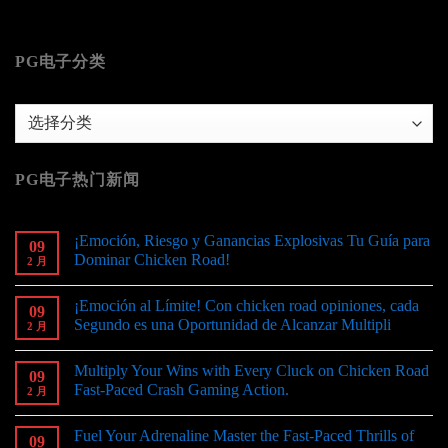
PG电子分类
PG
电
子
PG电子热门新闻
分
类
¡Emoción, Riesgo y Ganancias Explosivas Tu Guía para
09
Dominar Chicken Road!
2 月
¡Emoción al Límite! Con chicken road opiniones, cada
09
Segundo es una Oportunidad de Alcanzar Multipli
2 月
Multiply Your Wins with Every Cluck on Chicken Road
09
Fast-Paced Crash Gaming Action.
2 月
Fuel Your Adrenaline Master the Fast-Paced Thrills of
09