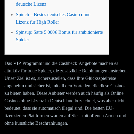
deutsche Lizenz
Spinch – Bestes deutsches Casino ohne
Lizenz für High Roller
Spinsup: Satte 5.000€ Bonus für ambitionierte
Spieler
Das VIP-Programm und die Cashback-Angebote machen es
attraktiv für treue Spieler, die zusätzliche Belohnungen anstreben.
Unser Ziel ist es, sicherzustellen, dass Ihre Glücksspielreise
angenehm und sicher ist, mit all den Vorteilen, die diese Casinos
zu bieten haben. Diese Anbieter werden auch häufig als Online
Casinos ohne Lizenz in Deutschland bezeichnet, was aber nicht
bedeutet, dass sie automatisch illegal sind. Die besten EU-
lizenzierten Plattformen warten auf Sie – mit offenen Armen und
ohne künstliche Beschränkungen.