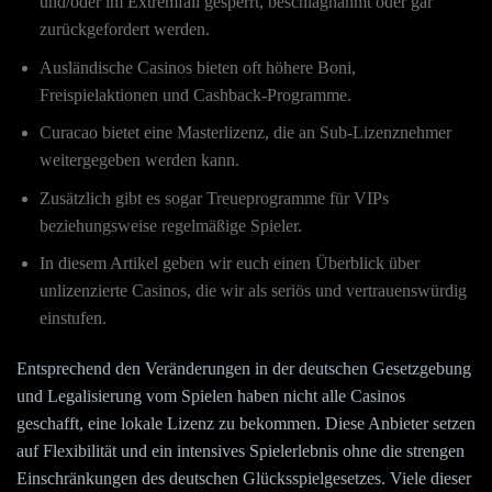
und/oder im Extremfall gesperrt, beschlagnahmt oder gar
zurückgefordert werden.
Ausländische Casinos bieten oft höhere Boni,
Freispielaktionen und Cashback-Programme.
Curacao bietet eine Masterlizenz, die an Sub-Lizenznehmer
weitergegeben werden kann.
Zusätzlich gibt es sogar Treueprogramme für VIPs
beziehungsweise regelmäßige Spieler.
In diesem Artikel geben wir euch einen Überblick über
unlizenzierte Casinos, die wir als seriös und vertrauenswürdig
einstufen.
Entsprechend den Veränderungen in der deutschen Gesetzgebung
und Legalisierung vom Spielen haben nicht alle Casinos
geschafft, eine lokale Lizenz zu bekommen. Diese Anbieter setzen
auf Flexibilität und ein intensives Spielerlebnis ohne die strengen
Einschränkungen des deutschen Glücksspielgesetzes. Viele dieser