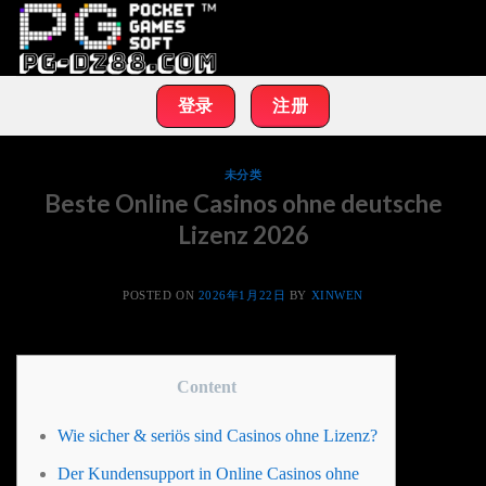
Skip
to
content
登录
注册
未分类
Beste Online Casinos ohne deutsche
Lizenz 2026
POSTED ON
2026年1月22日
BY
XINWEN
Content
Wie sicher & seriös sind Casinos ohne Lizenz?
Der Kundensupport in Online Casinos ohne