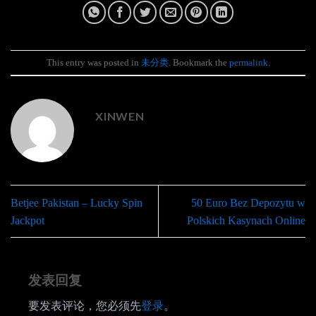
This entry was posted in
未分类
. Bookmark the
permalink
.
XINWEN
Betjee Pakistan – Lucky Spin
50 Euro Bez Depozytu w
Jackpot
Polskich Kasynach Online
发表回复
要发表评论，您必须先
登录
。