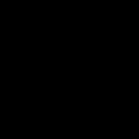
主与另外两
满足不同