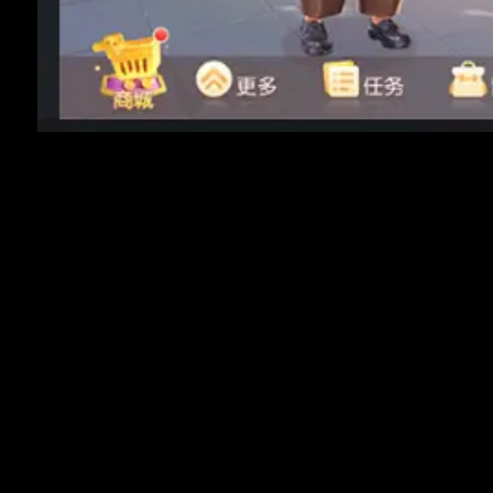
斗地主的起源：从乡间棋牌室
斗地主的历史可追溯至上世纪，起初只是在中国部
动，因其规则简单、对抗性强，很快就风靡全国。
进入互联网时代后，斗地主迎来了全新的发展机遇
游戏方式。无需三五好友围坐一桌，只要打开手机
仅是一款休闲游戏，它还成为了正式的竞技项目，
斗地主的基本玩法与规则