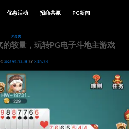
优惠活动
招商共赢
PG新闻
未分类
气的较量，玩转PG电子斗地主游戏
ON
2025年3月21日
BY
XINWEN