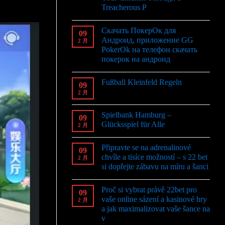
Treacherous P
Скачать ПокерОк для
09
Андроид, приложение GG
2 月
PokerOk на телефон скачать
покерок на андроид
Fußball Kleinfeld Regeln
09
2 月
Spielbank Hamburg –
09
Glücksspiel für Alle
2 月
Připravte se na adrenalinové
09
chvíle a tisíce možností – s 22 bet
2 月
si dopřejte zábavu na míru a šanci
Proč si vybrat právě 22bet pro
09
vaše online sázení a kasinové hry
2 月
a jak maximalizovat vaše šance na
v