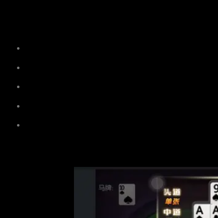
除了常规牌型，
PG电子十三水
还加入了许多特殊
性。常见的特殊牌型包括：
至尊清龙
：同花色的A到K连牌，堪称顶级牌型
一条龙
：A到K的顺子，不限花色，威力巨大。
十二皇族
：12张牌为10以上的大牌，是极其稀
三同花顺
：三道牌分别是同花顺，这种牌型几
全大/全小
：所有牌均为2-8（全小）或8-A（
这些特殊牌型不仅带来更多的获胜机会，还能大幅