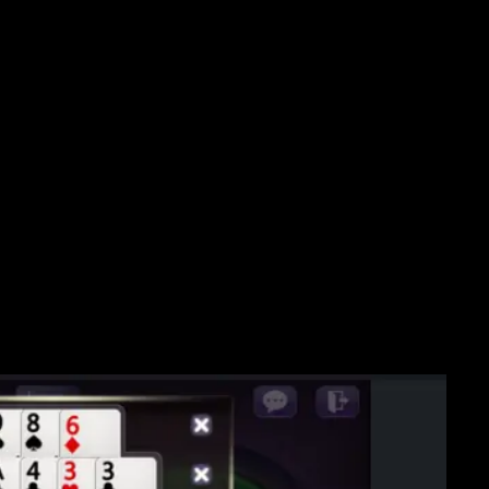
牌型，这些牌型能够为玩家带来额外的奖励，提升游戏
。
有的组合。
乎无敌。
全大）的组合。
增加游戏的趣味和挑战性。