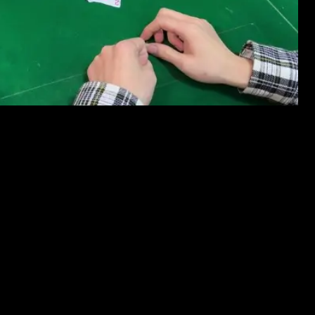
，通常四人参与。玩家使用一副52张扑克牌，每人获得
墩
（5张）和
尾墩
（5张）。在这三道牌中，头墩需要
与其他玩家的牌进行比较，较大者获胜。
享受这个经典游戏的现代化玩法，体验紧张刺激的比牌
戏中常见的牌型大小排序：