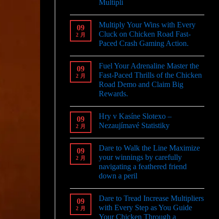
Multipli
Multiply Your Wins with Every
09
Cluck on Chicken Road Fast-
2 月
Paced Crash Gaming Action.
Fuel Your Adrenaline Master the
09
Fast-Paced Thrills of the Chicken
2 月
Road Demo and Claim Big
Rewards.
Hry v Kasíne Slotexo –
09
Nezaujímavé Statistiky
2 月
Dare to Walk the Line Maximize
09
your winnings by carefully
2 月
navigating a feathered friend
down a peril
Dare to Tread Increase Multipliers
09
with Every Step as You Guide
2 月
Your Chicken Through a