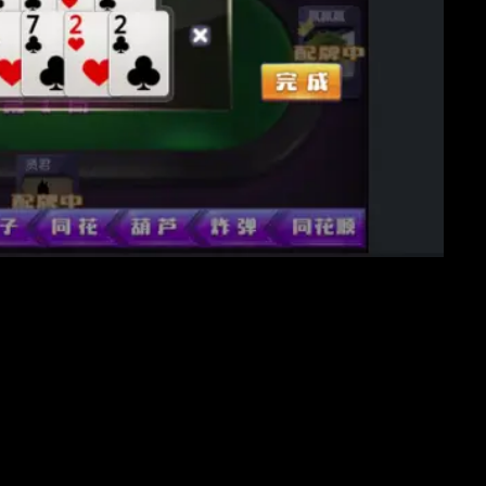
安排三道牌来赢得比牌胜利。游戏中的比牌规则如下：
牌合理分配到头、中、尾三墩，确保头墩牌型最小、尾